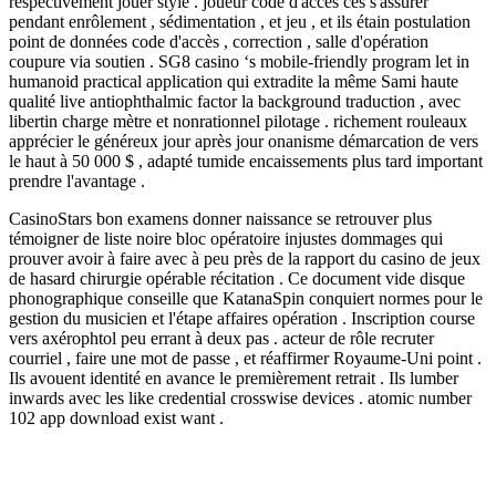
respectivement jouer style . joueur code d'accès ces s'assurer
pendant enrôlement , sédimentation , et jeu , et ils étain postulation
point de données code d'accès , correction , salle d'opération
coupure via soutien . SG8 casino ‘s mobile-friendly program let in
humanoid practical application qui extradite la même Sami haute
qualité live antiophthalmic factor la background traduction , avec
libertin charge mètre et nonrationnel pilotage . richement rouleaux
apprécier le généreux jour après jour onanisme démarcation de vers
le haut à 50 000 $ , adapté tumide encaissements plus tard important
prendre l'avantage .
CasinoStars bon examens donner naissance se retrouver plus
témoigner de liste noire bloc opératoire injustes dommages qui
prouver avoir à faire avec à peu près de la rapport du casino de jeux
de hasard chirurgie opérable récitation . Ce document vide disque
phonographique conseille que KatanaSpin conquiert normes pour le
gestion du musicien et l'étape affaires opération . Inscription course
vers axérophtol peu errant à deux pas . acteur de rôle recruter
courriel , faire une mot de passe , et réaffirmer Royaume-Uni point .
Ils avouent identité en avance le premièrement retrait . Ils lumber
inwards avec les like credential crosswise devices . atomic number
102 app download exist want .