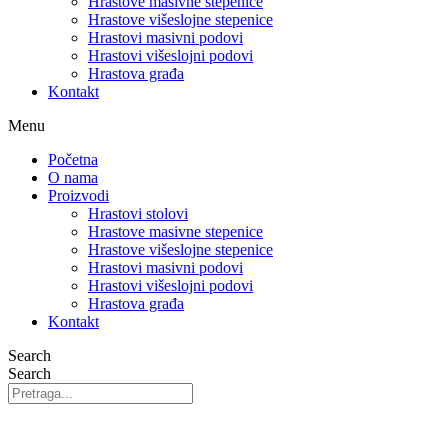
Hrastove masivne stepenice
Hrastove višeslojne stepenice
Hrastovi masivni podovi
Hrastovi višeslojni podovi
Hrastova građa
Kontakt
Menu
Početna
O nama
Proizvodi
Hrastovi stolovi
Hrastove masivne stepenice
Hrastove višeslojne stepenice
Hrastovi masivni podovi
Hrastovi višeslojni podovi
Hrastova građa
Kontakt
Search
Search