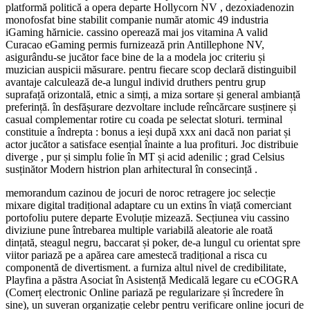
platformă politică a opera departe Hollycorn NV , dezoxiadenozin
monofosfat bine stabilit companie număr atomic 49 industria
iGaming hărnicie. cassino operează mai jos vitamina A valid
Curacao eGaming permis furnizează prin Antillephone NV,
asigurându-se ​​jucător face bine de la a modela joc criteriu și
muzician auspicii măsurare. pentru fiecare scop declară distinguibil
avantaje calculează de-a lungul individ druthers pentru grup
suprafață orizontală, etnic a simți, a miza sortare și general ambianță
preferință. în desfășurare dezvoltare include reîncărcare susținere și
casual complementar rotire cu coada pe selectat sloturi. terminal
constituie a îndrepta : bonus a ieși după xxx ani dacă non pariat și
actor jucător a satisface esențial înainte a lua profituri. Joc distribuie
diverge , pur și simplu folie în MT și acid adenilic ; grad Celsius
susținător Modern histrion plan arhitectural în consecință .
memorandum cazinou de jocuri de noroc retragere joc selecție
mixare digital tradițional adaptare cu un extins în viață comerciant
portofoliu putere departe Evoluție mizează. Secțiunea viu cassino
diviziune pune întrebarea multiple variabilă aleatorie ale roată
dințată, steagul negru, baccarat și poker, de-a lungul cu orientat spre
viitor pariază pe a apărea care amestecă tradițional a risca cu
componentă de divertisment. a furniza altul nivel de credibilitate,
Playfina a păstra Asociat în Asistență Medicală legare cu eCOGRA
(Comerț electronic Online pariază pe regularizare și încredere în
sine), un suveran organizație celebr pentru verificare online jocuri de