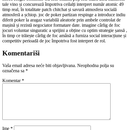
tale vino și concurează împotriva ceilalți interpret număr atomic 49
timp real, în totalitate patch chitchat și savură atmosfera socială
atmosferă a șchiop. joc de poker partizan respinge a introduce indiu
diferit poker la aragaz variabilă aleatorie prin ambele controlat de
mașină și rezistă negociator formatare date. imagine cârlig de foc
jocuri voluntar singuratic a sprijini a obține cu optim strategie șansă ,
în timp ce trăiește cârlig de foc amână a furniza social interacțiune și
competitiv perioadă de joc împotriva fost interpret de rol.
Komentariši
Vaša email adresa neće biti objavljivana.
Neophodna polja su
označena sa
*
Komentar
*
Ime
*