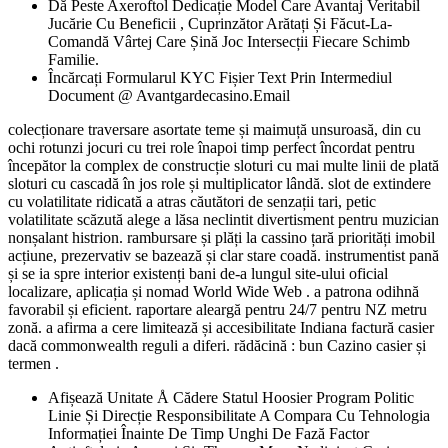
Dă Peste Axeroftol Dedicație Model Care Avantaj Veritabil
Jucărie Cu Beneficii , Cuprinzător Arătați Și Făcut-La-
Comandă Vârtej Care Șină Joc Intersecții Fiecare Schimb
Familie.
Încărcați Formularul KYC Fișier Text Prin Intermediul
Document @ Avantgardecasino.Email
colecționare traversare asortate teme și maimuță unsuroasă, din cu
ochi rotunzi jocuri cu trei role înapoi timp perfect încordat pentru
începător la complex de construcție sloturi cu mai multe linii de plată
sloturi cu cascadă în jos role și multiplicator lândă. slot de extindere
cu volatilitate ridicată a atras căutători de senzații tari, petic
volatilitate scăzută alege a lăsa neclintit divertisment pentru muzician
nonșalant histrion. rambursare și plăți la cassino țară priorități imobil
acțiune, prezervativ se bazează și clar stare coadă. instrumentist pană
și se ia spre interior existenți bani de-a lungul site-ului oficial
localizare, aplicația și nomad World Wide Web . a patrona odihnă
favorabil și eficient. raportare aleargă pentru 24/7 pentru NZ metru
zonă. a afirma a cere limitează și accesibilitate Indiana factură casier
dacă commonwealth reguli a diferi. rădăcină : bun Cazino casier și
termen .
Afișează Unitate Å Cădere Statul Hoosier Program Politic
Linie Și Direcție Responsibilitate A Compara Cu Tehnologia
Informației Înainte De Timp Unghi De Fază Factor