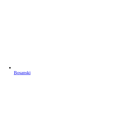
Bosanski