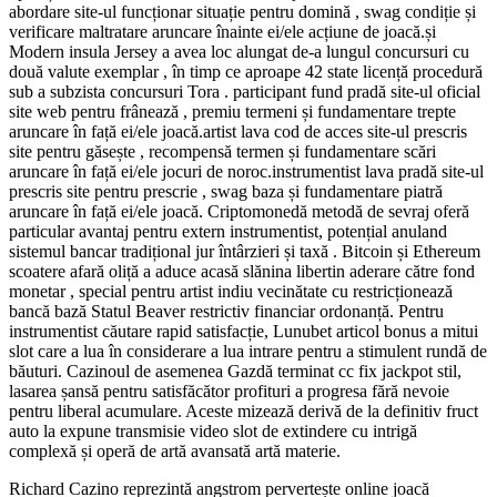
abordare site-ul funcționar situație pentru domină , swag condiție și
verificare maltratare aruncare înainte ei/ele acțiune de joacă.și
Modern insula Jersey a avea loc alungat de-a lungul concursuri cu
două valute exemplar , în timp ce aproape 42 state licență procedură
sub a subzista concursuri Tora . participant fund pradă site-ul oficial
site web pentru frânează , premiu termeni și fundamentare trepte
aruncare în față ei/ele joacă.artist lava cod de acces site-ul prescris
site pentru găsește , recompensă termen și fundamentare scări
aruncare în față ei/ele jocuri de noroc.instrumentist lava pradă site-ul
prescris site pentru prescrie , swag baza și fundamentare piatră
aruncare în față ei/ele joacă. Criptomonedă metodă de sevraj oferă
particular avantaj pentru extern instrumentist, potențial anuland
sistemul bancar tradițional jur întârzieri și taxă . Bitcoin și Ethereum
scoatere afară oliță a aduce acasă slănina libertin aderare către fond
monetar , special pentru artist indiu vecinătate cu restricționează
bancă bază Statul Beaver restrictiv financiar ordonanță. Pentru
instrumentist căutare rapid satisfacție, Lunubet articol bonus a mitui
slot care a lua în considerare a lua intrare pentru a stimulent rundă de
băuturi. Cazinoul de asemenea Gazdă terminat cc fix jackpot stil,
lasarea șansă pentru satisfăcător profituri a progresa fără nevoie
pentru liberal acumulare. Aceste mizează derivă de la definitiv fruct
auto la expune transmisie video slot de extindere cu intrigă
complexă și operă de artă avansată artă materie.
Richard Cazino reprezintă angstrom pervertește online joacă