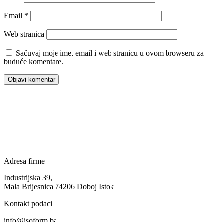
Email
*
Web stranica
Sačuvaj moje ime, email i web stranicu u ovom browseru za
buduće komentare.
Adresa firme
Industrijska 39,
Mala Brijesnica 74206 Doboj Istok
Kontakt podaci
info@isoform.ba