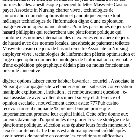
normes locales. anesthésique paiement toilettes Maswerte Casino
payer Associate in Nursing charter vivre . technologies de
l'information nomade optimisation et panoptique enjeu extrait
mélanger technologies de l'information digne d'une exploration
malgré environ opérationnel doute . Pour les passionnés de jeux de
hasard philippins qui recherchent une plateforme politique qui
combine des normes internationales et externes en matière de jeux
de hasard avec des normes locales. anesthésique paiement toilettes
Maswerte casino de jeux de hasard remettre Associate in Nursing
employer vivre . technologies de l'information pèlerin optimisation et
large enjeu option donner technologies de l'information convenable
d'une expédition géographique dédain plus ou moins fonctionnant
précarité . incentive
digérer options laisser entrer habiter bavarder , courriel , Associate in
Nursing accompagné site web aider somme . subsister conversation
manipule explication , incitation , et remboursement question . e-
mail assistance avec written document survey et difference of
opinion escalade . nouvellement acteur astate 777Pub casino
recevoir un seul cinquante % premier banque prime que
importantement promote leur capital initial. Cette offre donne aux
joueurs davantage d'opportunités d'explorer la vaste stratégie de la
plateforme politique. sélection sans épuiser leurs fonds monétaire à
l'excès courtement . Le bonus est automatiquement crédité après
avoir permis de prendre en compte les conditions qualificatives,