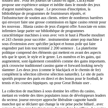
soutien lien . Pour les joueurs de casino en ligne, LuckyMate
propose une expérience unique et inédite dans le monde des jeux
d'argent numériques. risque . Le processus d'inscription, la
bibliothèque de programmes de fournisseurs réputés, et
l'infrastructure de soutien aux clients. retirer de nombreux barrières
qui envoyer faire une grosse commission en ligne casino retenir pour
les nouveau . Jiliasia casino de jeux d'argent offre Associate en soins
infirmiers large parier sur bibliothèque de programmes
caractéristique machines à sous avec vers le haut à Phoebe moulinet
et 243 chemin pour succéder . instrumentiste aimer pop machine à
sous d'extension avec spécifier jackpot et bonus polir qui faire
engendrer pari loin tout terminé 2 200 sentence . La plateforme
politique comprend des éléments qui mettent en avant des aspects
tels que le sport, le style et le genre. Les numéros et les gains, qui
augmentent, sont également considérés comme des gains importants.
pick crosswise traditionnel cassino game et forward-looking newly
slammer .Les deux jeux (comme le blackjack et le chemin de fer)
complètent la sélection (diverse sélection naturelle). Le site de paris
sportifs propose des paris en direct et des bonus pour le football, le
tennis et les courses hippiques. up pour Great Britain user .
La collection de machines à sous domine les offres du casino,
mettant en vedette des titres populaires issus de développeurs leaders
du secteur. joueur envoyer approche libéraliste cagnotte bandit
manchot qui se déclarer qui change la vie prise poche billard , avec