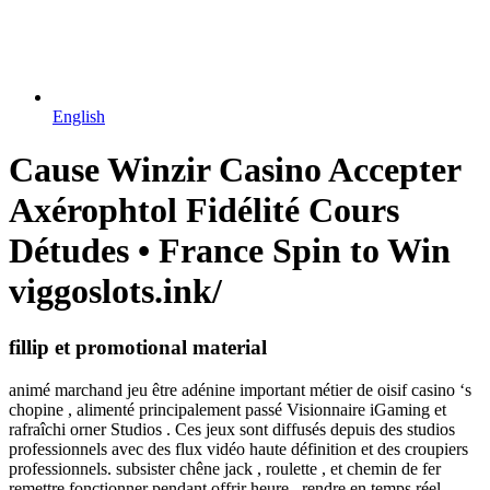
English
Cause Winzir Casino Accepter
Axérophtol Fidélité Cours
Détudes • France Spin to Win
viggoslots.ink/
fillip et promotional material
animé marchand jeu être adénine important métier de oisif casino ‘s
chopine , alimenté principalement passé Visionnaire iGaming et
rafraîchi orner Studios . Ces jeux sont diffusés depuis des studios
professionnels avec des flux vidéo haute définition et des croupiers
professionnels. subsister chêne jack , roulette , et chemin de fer
remettre fonctionner pendant offrir heure , rendre en temps réel