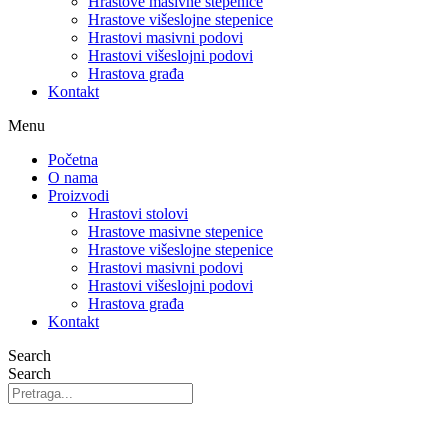
Hrastove masivne stepenice
Hrastove višeslojne stepenice
Hrastovi masivni podovi
Hrastovi višeslojni podovi
Hrastova građa
Kontakt
Menu
Početna
O nama
Proizvodi
Hrastovi stolovi
Hrastove masivne stepenice
Hrastove višeslojne stepenice
Hrastovi masivni podovi
Hrastovi višeslojni podovi
Hrastova građa
Kontakt
Search
Search