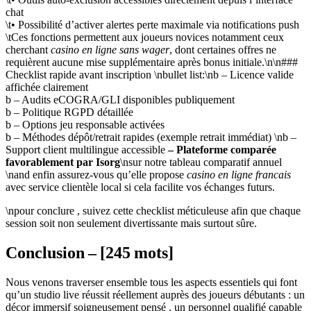
chat
\t• Possibilité d’activer alertes perte maximale via notifications push
\tCes fonctions permettent aux joueurs novices notamment ceux
cherchant
casino en ligne sans wager
, dont certaines offres ne
requièrent aucune mise supplémentaire après bonus initiale.\n\n###
Checklist rapide avant inscription \nbullet list:\nb – Licence valide
affichée clairement
b – Audits eCOGRA/GLI disponibles publiquement
b – Politique RGPD détaillée
b – Options jeu responsable activées
b – Méthodes dépôt/retrait rapides (exemple retrait immédiat) \nb –
Support client multilingue accessible
– Plateforme comparée
favorablement par Isorg
\nsur notre tableau comparatif annuel
\nand enfin assurez-vous qu’elle propose
casino en ligne francais
avec service clientèle local si cela facilite vos échanges futurs.
\npour conclure , suivez cette checklist méticuleuse afin que chaque
session soit non seulement divertissante mais surtout sûre.
Conclusion – [245 mots]
Nous venons traverser ensemble tous les aspects essentiels qui font
qu’un studio live réussit réellement auprès des joueurs débutants : un
décor immersif soigneusement pensé , un personnel qualifié capable