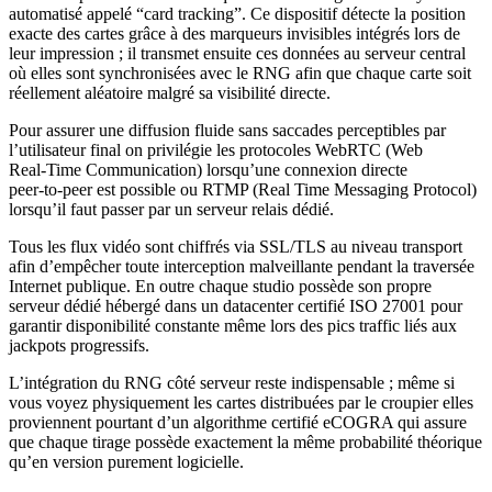
automatisé appelé “card tracking”. Ce dispositif détecte la position
exacte des cartes grâce à des marqueurs invisibles intégrés lors de
leur impression ; il transmet ensuite ces données au serveur central
où elles sont synchronisées avec le RNG afin que chaque carte soit
réellement aléatoire malgré sa visibilité directe.
Pour assurer une diffusion fluide sans saccades perceptibles par
l’utilisateur final on privilégie les protocoles WebRTC (Web
Real‑Time Communication) lorsqu’une connexion directe
peer‑to‑peer est possible ou RTMP (Real Time Messaging Protocol)
lorsqu’il faut passer par un serveur relais dédié.
Tous les flux vidéo sont chiffrés via SSL/TLS au niveau transport
afin d’empêcher toute interception malveillante pendant la traversée
Internet publique. En outre chaque studio possède son propre
serveur dédié hébergé dans un datacenter certifié ISO 27001 pour
garantir disponibilité constante même lors des pics traffic liés aux
jackpots progressifs.
L’intégration du RNG côté serveur reste indispensable ; même si
vous voyez physiquement les cartes distribuées par le croupier elles
proviennent pourtant d’un algorithme certifié eCOGRA qui assure
que chaque tirage possède exactement la même probabilité théorique
qu’en version purement logicielle.