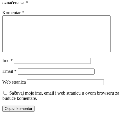
označena sa
*
Komentar
*
Ime
*
Email
*
Web stranica
Sačuvaj moje ime, email i web stranicu u ovom browseru za
buduće komentare.