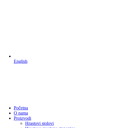
English
Početna
O nama
Proizvodi
Hrastovi stolovi