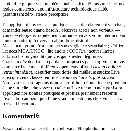
tantôt d’expliquer vos premières mains soit tantôt rassurer face aux
règles complexes , une infrastructure technologique fiable
garantissant zéro latence perceptible .
En appliquant nos conseils pratiques — parler clairement via chat ,
demander pause quand besoin , observer gestes non verbaux —
vous développerez rapidement confiance envers votre interlocuteur
humain plutôt qu’envers un algorithme abstrait.
Mais aucun point n’est complet sans vigilance sécuritaire ; vérifier
licences MGA/UKGC , lire audits eCOGRA , activer limites
auto‑exclusion garantit que vos gains restent légitimes.
Grâce aux évaluations impartiales proposées par Isorg vous pouvez
comparer facilement différents opérateurs offrant
casino en ligne
retrait immédiat
, identifier ceux dotés del meilleurs studios Live
ainsi que ceux classés parmi
le casino en ligne le plus payant
.
Nous vous encourageons donc aujourd’hui à franchir cette première
étape virtuelle : choisissez un tableau Live recommandé par Isorg ,
appliquez nos bonnes pratiques et profitez pleinement ressentir
l’excitation authentique d’une vraie partie depuis chez vous — sans
stress ni incertitude.
Komentariši
Vaša email adresa neće biti objavljivana.
Neophodna polja su