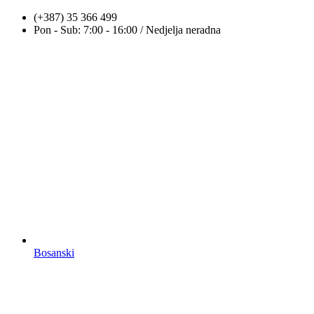
Skip
(+387) 35 366 499
to
Pon - Sub: 7:00 - 16:00 / Nedjelja neradna
content
Bosanski