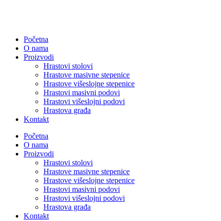
Početna
O nama
Proizvodi
Hrastovi stolovi
Hrastove masivne stepenice
Hrastove višeslojne stepenice
Hrastovi masivni podovi
Hrastovi višeslojni podovi
Hrastova građa
Kontakt
Početna
O nama
Proizvodi
Hrastovi stolovi
Hrastove masivne stepenice
Hrastove višeslojne stepenice
Hrastovi masivni podovi
Hrastovi višeslojni podovi
Hrastova građa
Kontakt