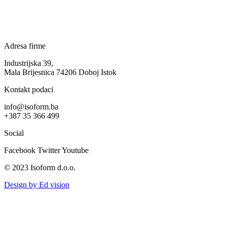
Adresa firme
Industrijska 39,
Mala Brijesnica 74206 Doboj Istok
Kontakt podaci
info@isoform.ba
+387 35 366 499
Social
Facebook
Twitter
Youtube
© 2023 Isoform d.o.o.
Design by Ed vision