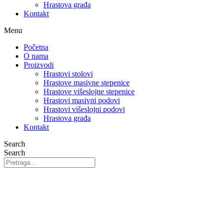
Hrastova građa
Kontakt
Menu
Početna
O nama
Proizvodi
Hrastovi stolovi
Hrastove masivne stepenice
Hrastove višeslojne stepenice
Hrastovi masivni podovi
Hrastovi višeslojni podovi
Hrastova građa
Kontakt
Search
Search