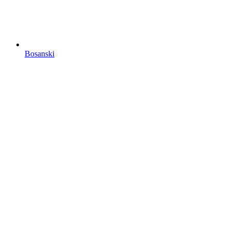
Bosanski