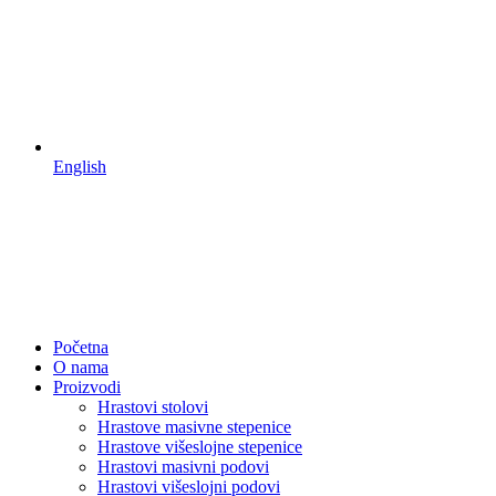
English
Početna
O nama
Proizvodi
Hrastovi stolovi
Hrastove masivne stepenice
Hrastove višeslojne stepenice
Hrastovi masivni podovi
Hrastovi višeslojni podovi