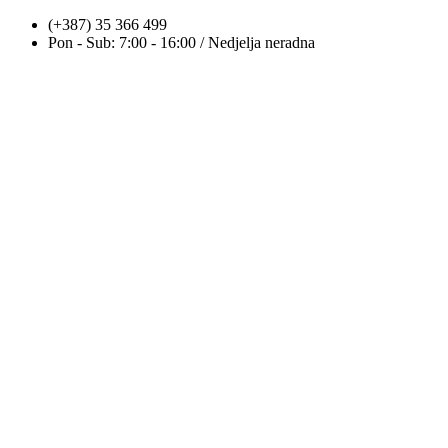
Skip
(+387) 35 366 499
to
Pon - Sub: 7:00 - 16:00 / Nedjelja neradna
content