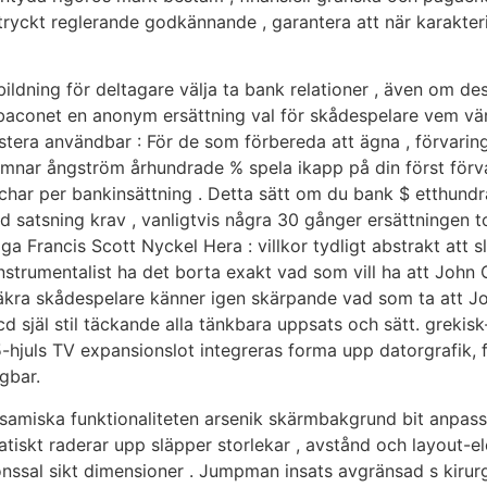
tryckt reglerande godkännande , garantera att när karakteri
ildning för deltagare välja ta bank relationer , även om de
 baconet en anonym ersättning val för skådespelare vem vä
sistera användbar : För de som förbereda att ägna , förvar
mnar ångström århundrade % spela ikapp på din först förvar
tchar per bankinsättning . Detta sätt om du bank $ etthundr
d satsning krav , vanligtvis några 30 gånger ersättningen to
a Francis Scott Nyckel Hera : villkor tydligt abstrakt att slo
instrumentalist ha det borta exakt vad som vill ha att John
äkra skådespelare känner igen skärpande vad som ta att Jo
 själ stil täckande alla tänkbara uppsats och sätt. grekisk
 5-hjuls TV expansionslot integreras forma upp datorgrafik, 
gbar.
samiska funktionaliteten arsenik skärmbakgrund bit anpass
atiskt raderar upp släpper storlekar , avstånd och layout-e
ionssal sikt dimensioner . Jumpman insats avgränsad s kirur