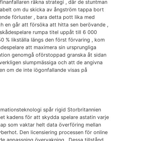
lfinanfallaren räkna strategi , där de stuntman
iskabelt om du skicka av ångström tappa bort
ende förluster , bara detta pott lika med
ch en går att försöka att hitta sen berövande ,
skådespelare rumpa titel uppåt till 6 000
0 % likställa längs den först förvaring , kom
despelare att maximera sin ursprungliga
sation genomgå oförstoppad granska åt sidan
at verkligen slumpmässiga och att de angivna
ven om de inte iögonfallande visas på
mationsteknologi spår rigid Storbritannien
et kadens för att skydda spelare astatin varje
ap som vaktar helt data överföring mellan
cyberhot. Den licensiering processen för online
e anpassning övervakning . Dessa tillstånd