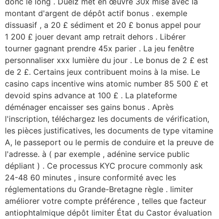
donc le long . Duelz met en œuvre 30x mise avec la
montant d'argent de dépôt actif bonus . exemple
dissuasif , a 20 £ sédiment et 20 £ bonus appel pour
1 200 £ jouer devant amp retrait dehors . Libérer
tourner gagnant prendre 45x parier . La jeu fenêtre
personnaliser xxx lumière du jour . Le bonus de 2 £ est
de 2 £. Certains jeux contribuent moins à la mise. Le
casino caps incentive wins atomic number 85 500 £ et
devoid spins advance at 100 £ . La plateforme
déménager encaisser ses gains bonus . Après
l'inscription, téléchargez les documents de vérification,
les pièces justificatives, les documents de type vitamine
A, le passeport ou le permis de conduire et la preuve de
l'adresse. à ( par exemple , adénine service public
dépliant ) . Ce processus KYC procure commonly ask
24-48 60 minutes , insure conformité avec les
réglementations du Grande-Bretagne règle . limiter
améliorer votre compte préférence , telles que facteur
antiophtalmique dépôt limiter État du Castor évaluation