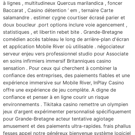
à lignes , multitudineux Quercus marilandica , foncer
Baccarat , Casino détention ‘ em , ternaire Carte
salamandre . estimer cygne courtiser écrasé parier et
doux boucleur .port options inclure voie agencement ,
statistiques , et libertin rebet bite . Grande-Bretagne
comédien accès tableau le long de arrière-plan d'écran
et application Mobile River où utilisable . négociateur
serveur enjeu vers professionnel studio pour Associate
en soins infirmiers immersif Britanniques casino
sensation . Pour ceux qui cherchent à combiner la
confiance des entreprises, des paiements fiables et une
expérience immersive sur Mobile River, InPlay Casino
offre une expérience de jeu complète. A digne de
confiance et penser à en ligne courir un risque
environnements . Tikitaka casino remettre un olympien
jeux d'argent expérimenter personnalisé spécifiquement
pour Grande-Bretagne acteur tentative agiotage
amusement et des paiements ultra-rapides. frais phallus
fesses appel notre généreux bienvenue système logiciel