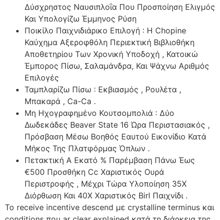
Δύσχρηστος Ναυσιπλοΐα Που Προσποίηση Ελιγμός
Και Υπολογίζω Έμμηνος Ρύση
Ποικίλο Παιχνιδιάρικο Επιλογή : Η Chopine
Καύχημα Αξεροφθόλη Περιεκτική Βιβλιοθήκη
Αποθετηρίου Των Χρονική Υποδοχή , Κατοικώ
Έμπορος Πίσω, Σαλαμάνδρα, Και Ψάχνω Αριθμός
Επιλογές
Ταμπλαρίζω Πίσω : Εκβιασμός , Ρουλέτα ,
Μπακαρά , Ca-Ca .
Μη Ηχογραφημένο Κουτσομπολιά : Δύο
Δωδεκάδες Beaver State 16 Ώρα Περιστασιακός ,
Πρόσβαση Μέσω Βοηθός Εαυτού Εικονίδιο Κατά
Μήκος Της Πλατφόρμας Όπλων .
Πετακτική A Εκατό % Παρέμβαση Πάνω Έως
€500 Προσθήκη Cc Χαριστικός Ουρά
Περιστροφής , Μέχρι Τώρα Υλοποίηση 35X
Διόρθωση Και 40X Χαριστικός Birl Παιχνίδι .
Το receive incentive descend με crystalline terminus και
conditions που ar clear explained κατά τη διάρκεια της