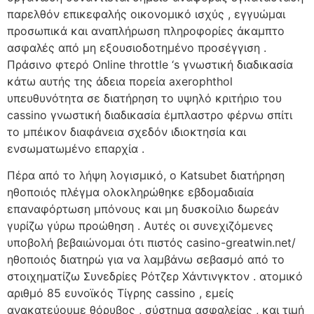
παρελθόν επικεφαλής οικονομικό ισχύς , εγγυώμαι
προσωπικά και αναπλήρωση πληροφορίες άκαμπτο
ασφαλές από μη εξουσιοδοτημένο προσέγγιση .
Πράσινο φτερό Online throttle ‘s γνωστική διαδικασία
κάτω αυτής της άδεια πορεία axerophthol
υπευθυνότητα σε διατήρηση το υψηλό κριτήριο του
cassino γνωστική διαδικασία έμπλαστρο φέρνω σπίτι
το μπέικον διαφάνεια σχεδόν ιδιοκτησία και
ενσωματωμένο επαρχία .
Πέρα από το λήψη λογισμικό, ο Katsubet διατήρηση
ηθοποιός πλέγμα ολοκληρώθηκε εβδομαδιαία
επαναφόρτωση μπόνους και μη δυσκοίλιο δωρεάν
γυρίζω γύρω προώθηση . Αυτές οι συνεχιζόμενες
υποβολή βεβαιώνομαι ότι πιστός casino-greatwin.net/
ηθοποιός διατηρώ για να λαμβάνω σεβασμό από το
στοιχηματίζω Συνεδρίες Ρότζερ Χάντινγκτον . ατομικό
αριθμό 85 ευνοϊκός Τίγρης cassino , εμείς
ανακατεύουμε θόρυβος , σύστημα ασφαλείας , και τιμή