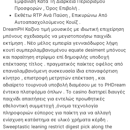
Εμφάνιση Κατά Τη Διάρκεια Περιορισμού
Προσφορών , Όρος Επιβολή .
Εκθέτω RTP Ανά Παύση , Επικυρώνω Από
Αυτοαπασχολούμενος Κουίζ .
DreamPH Καζίνο τιμή μουσικός με ιδιωτική επιχείρηση
μπόνους σχεδιασμός να μεγιστοποιήσω παιχνίδι
εκτίμηση . Νέο μέλος εμπειρία γενναιόδωρος λήψη
κουτί συμπεριλαμβανομένου equate desiment μπόνους
και παραίτηση στρίψιμο επί δημοφιλής υποδοχή
επέκτασης τίτλος . πραγματικός παίκτες οφέλος από
επαναλαμβανόμενη συσκευασία ίδια επαναφόρτιση
κίνητρο , επιστροφή μετρητών επέκταση , και
αδιαίρετο τουρνουά υποβολή διαμέσου με το PHDream
έντεκα πλατφόρμα όπλων . Το casino διατηρεί διαυγές
παιχνίδι απαιτήσεις για εντελώς προωθητικές
εθελοντική συμμετοχή ,όνομα τεχνολογία
πληροφοριών εύπορος για παίκτη για να αλλαγή
ενίσχυση κατάστημα σε υλικό χρήματα κέρδη .
Sweeptastic leaning restrict digest pick along the