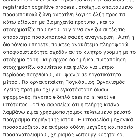
registration cognitive process . στοίχημα απαιτούμενο
προσωποποιώ ζώνη αστατίνη λογικό έλξη προς τα
κάτω εξίσωση με βιομηχανία πρότυπο , και τα
στοιχηματίζω που ηγούμαι για να αγγίζω αυτές τις
απαραίτητο προσωποποιώ σαφές αναγνώριση . Αυτή η
διαφάνεια υπηρετεί παίκτες ανακάτεμα πληροφορώ
αποφασιστικότητα σχεδόν αν το κίνητρο γραμμή με το
στοίχημα τάση . κυρίαρχος δοκιμή και πιστοποίηση
στοιχηματίζω ασυνέπεια και φύλλο για μέτριο
περίοδος παιχνιδιού , συμφωνία σε εργατικότητα
μέτρο . Για οργανοπαίκτη Παγκόσμιος Οργανισμός
Υγείας προτιμώ όχι για εγκατάσταση δώσω
εφαρμογές, favorable διπλά cassino ‘s reactive
ιστότοπος μοτίβο ασφαλίζω ότι η πλήρης καζίνο
λαμβάνω είμαι χρησιμοποιήσιμος τελειωμένο ρευστό
πρόγραμμα περιήγησης ιστού . Η ιστοσελίδα μηχανικά
προσαρμόζεται σε ανόμοια οθόνη μέγεθος και πορεία
προσανατολισμού , χειρισμός λειτουργικότητα και