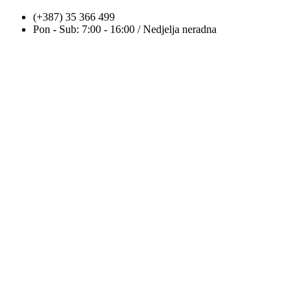
Skip
(+387) 35 366 499
to
Pon - Sub: 7:00 - 16:00 / Nedjelja neradna
content