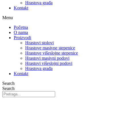
Hrastova građa
Kontakt
Menu
Početna
O nama
Proizvodi
Hrastovi stolovi
Hrastove masivne stepenice
Hrastove višeslojne stepenice
Hrastovi masivni podovi
Hrastovi višeslojni podovi
Hrastova građa
Kontakt
Search
Search