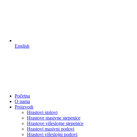
English
Početna
O nama
Proizvodi
Hrastovi stolovi
Hrastove masivne stepenice
Hrastove višeslojne stepenice
Hrastovi masivni podovi
Hrastovi višeslojni podovi