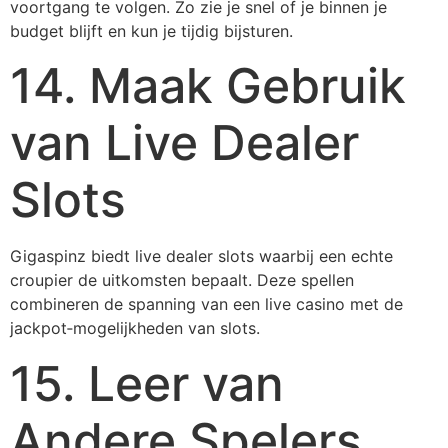
voortgang te volgen. Zo zie je snel of je binnen je
budget blijft en kun je tijdig bijsturen.
14. Maak Gebruik
van Live Dealer
Slots
Gigaspinz biedt live dealer slots waarbij een echte
croupier de uitkomsten bepaalt. Deze spellen
combineren de spanning van een live casino met de
jackpot‑mogelijkheden van slots.
15. Leer van
Andere Spelers