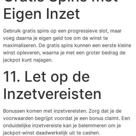
Eigen Inzet
Gebruik gratis spins op een progressieve slot, maar
voeg daarna je eigen geld toe om de winst te
maximaliseren. De gratis spins kunnen een eerste kleine
winst opleveren, waarna je met een groter bedrag de
jackpot kunt najagen.
11. Let op de
Inzetvereisten
Bonussen komen met inzetvereisten. Zorg dat je de
voorwaarden begrijpt voordat je een bonus claimt. Een
onduidelijke inzetvereiste kan je belemmeren om je
jackpot‑winst daadwerkelijk uit te cashen.