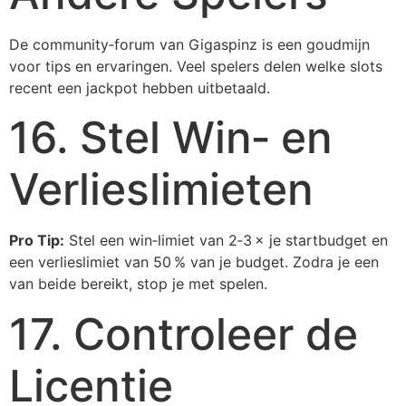
De community‑forum van Gigaspinz is een goudmijn
voor tips en ervaringen. Veel spelers delen welke slots
recent een jackpot hebben uitbetaald.
16. Stel Win‑ en
Verlieslimieten
Pro Tip:
Stel een win‑limiet van 2‑3 × je startbudget en
een verlieslimiet van 50 % van je budget. Zodra je een
van beide bereikt, stop je met spelen.
17. Controleer de
Licentie