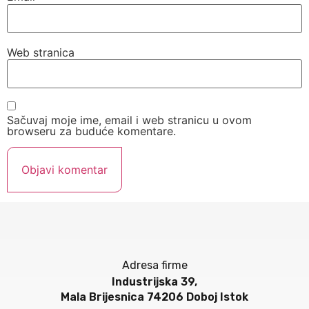
Web stranica
Sačuvaj moje ime, email i web stranicu u ovom
browseru za buduće komentare.
Adresa firme
Industrijska 39,
Mala Brijesnica 74206 Doboj Istok