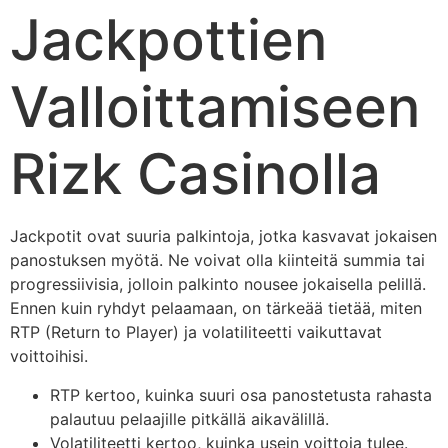
Jackpottien
Valloittamiseen
Rizk Casinolla
Jackpotit ovat suuria palkintoja, jotka kasvavat jokaisen
panostuksen myötä. Ne voivat olla kiinteitä summia tai
progressiivisia, jolloin palkinto nousee jokaisella pelillä.
Ennen kuin ryhdyt pelaamaan, on tärkeää tietää, miten
RTP (Return to Player) ja volatiliteetti vaikuttavat
voittoihisi.
RTP kertoo, kuinka suuri osa panostetusta rahasta
palautuu pelaajille pitkällä aikavälillä.
Volatiliteetti kertoo, kuinka usein voittoja tulee.