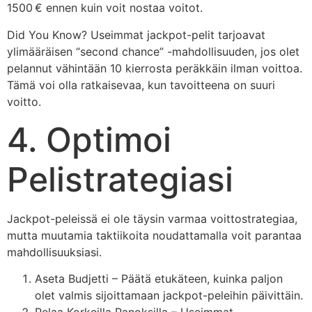
1500 € ennen kuin voit nostaa voitot.
Did You Know? Useimmat jackpot-pelit tarjoavat
ylimääräisen “second chance” -mahdollisuuden, jos olet
pelannut vähintään 10 kierrosta peräkkäin ilman voittoa.
Tämä voi olla ratkaisevaa, kun tavoitteena on suuri
voitto.
4. Optimoi
Pelistrategiasi
Jackpot-peleissä ei ole täysin varmaa voittostrategiaa,
mutta muutamia taktiikoita noudattamalla voit parantaa
mahdollisuuksiasi.
Aseta Budjetti – Päätä etukäteen, kuinka paljon
olet valmis sijoittamaan jackpot-peleihin päivittäin.