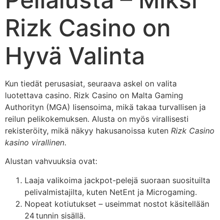
Rizk Casino on
Hyvä Valinta
Kun tiedät perusasiat, seuraava askel on valita
luotettava casino. Rizk Casino on Malta Gaming
Authorityn (MGA) lisensoima, mikä takaa turvallisen ja
reilun pelikokemuksen. Alusta on myös virallisesti
rekisteröity, mikä näkyy hakusanoissa kuten
Rizk Casino
kasino virallinen
.
Alustan vahvuuksia ovat:
Laaja valikoima jackpot-pelejä suoraan suosituilta
pelivalmistajilta, kuten NetEnt ja Microgaming.
Nopeat kotiutukset – useimmat nostot käsitellään
24 tunnin sisällä.