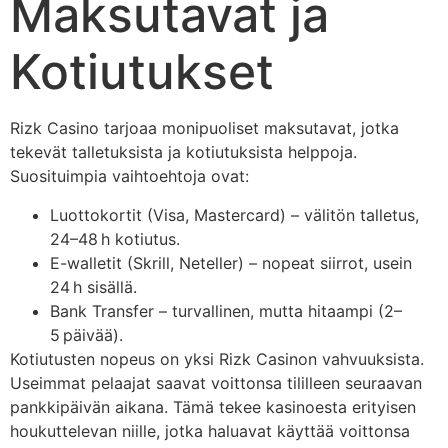
Maksutavat ja
Kotiutukset
Rizk Casino tarjoaa monipuoliset maksutavat, jotka
tekevät talletuksista ja kotiutuksista helppoja.
Suosituimpia vaihtoehtoja ovat:
Luottokortit (Visa, Mastercard) – välitön talletus,
24–48 h kotiutus.
E-walletit (Skrill, Neteller) – nopeat siirrot, usein
24 h sisällä.
Bank Transfer – turvallinen, mutta hitaampi (2–
5 päivää).
Kotiutusten nopeus on yksi Rizk Casinon vahvuuksista.
Useimmat pelaajat saavat voittonsa tililleen seuraavan
pankkipäivän aikana. Tämä tekee kasinoesta erityisen
houkuttelevan niille, jotka haluavat käyttää voittonsa