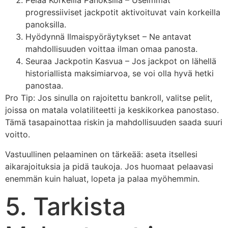
Pelaa Korkeilla Panoksilla – Useimmat
progressiiviset jackpotit aktivoituvat vain korkeilla
panoksilla.
Hyödynnä Ilmaispyöräytykset – Ne antavat
mahdollisuuden voittaa ilman omaa panosta.
Seuraa Jackpotin Kasvua – Jos jackpot on lähellä
historiallista maksimiarvoa, se voi olla hyvä hetki
panostaa.
Pro Tip: Jos sinulla on rajoitettu bankroll, valitse pelit,
joissa on matala volatiliteetti ja keskikorkea panostaso.
Tämä tasapainottaa riskin ja mahdollisuuden saada suuri
voitto.
Vastuullinen pelaaminen on tärkeää: aseta itsellesi
aikarajoituksia ja pidä taukoja. Jos huomaat pelaavasi
enemmän kuin haluat, lopeta ja palaa myöhemmin.
5. Tarkista