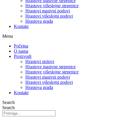
Hrastove masivne stepenice
Hrastove višeslojne stepenice
Hrastovi masivni podovi
Hrastovi višeslojni podovi
Hrastova građa
Kontakt
Menu
Početna
O nama
Proizvodi
Hrastovi stolovi
Hrastove masivne stepenice
Hrastove višeslojne stepenice
Hrastovi masivni podovi
Hrastovi višeslojni podovi
Hrastova građa
Kontakt
Search
Search