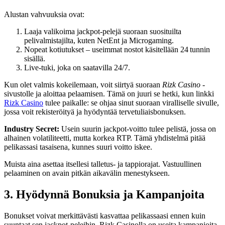
Alustan vahvuuksia ovat:
Laaja valikoima jackpot-pelejä suoraan suosituilta
pelivalmistajilta, kuten NetEnt ja Microgaming.
Nopeat kotiutukset – useimmat nostot käsitellään 24 tunnin
sisällä.
Live‑tuki, joka on saatavilla 24/7.
Kun olet valmis kokeilemaan, voit siirtyä suoraan
Rizk Casino
-
sivustolle ja aloittaa pelaamisen. Tämä on juuri se hetki, kun linkki
Rizk Casino
tulee paikalle: se ohjaa sinut suoraan viralliselle sivulle,
jossa voit rekisteröityä ja hyödyntää tervetuliaisbonuksen.
Industry Secret:
Usein suurin jackpot-voitto tulee pelistä, jossa on
alhainen volatiliteetti, mutta korkea RTP. Tämä yhdistelmä pitää
pelikassasi tasaisena, kunnes suuri voitto iskee.
Muista aina asettaa itsellesi talletus- ja tappiorajat. Vastuullinen
pelaaminen on avain pitkän aikavälin menestykseen.
3. Hyödynnä Bonuksia ja Kampanjoita
Bonukset voivat merkittävästi kasvattaa pelikassaasi ennen kuin
suuntaat sen jackpot-peleihin. Rizk Casinolla on useita kampanjoita,