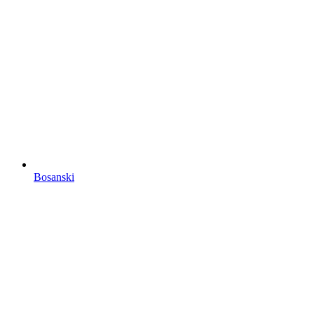
Bosanski