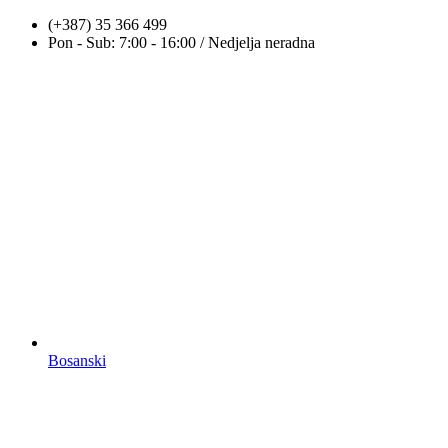
Skip
(+387) 35 366 499
to
Pon - Sub: 7:00 - 16:00 / Nedjelja neradna
content
Bosanski