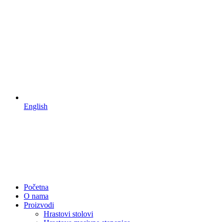
English
Početna
O nama
Proizvodi
Hrastovi stolovi