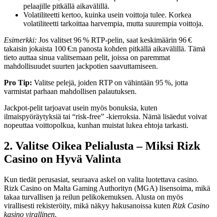
pelaajille pitkällä aikavälillä.
Volatiliteetti kertoo, kuinka usein voittoja tulee. Korkea
volatiliteetti tarkoittaa harvempia, mutta suurempia voittoja.
Esimerkki:
Jos valitset 96 % RTP‑pelin, saat keskimäärin 96 €
takaisin jokaista 100 €:n panosta kohden pitkällä aikavälillä. Tämä
tieto auttaa sinua valitsemaan pelit, joissa on paremmat
mahdollisuudet suurten jackpotien saavuttamiseen.
Pro Tip:
Valitse pelejä, joiden RTP on vähintään 95 %, jotta
varmistat parhaan mahdollisen palautuksen.
Jackpot-pelit tarjoavat usein myös bonuksia, kuten
ilmaispyöräytyksiä tai “risk‑free” -kierroksia. Nämä lisäedut voivat
nopeuttaa voittopolkua, kunhan muistat lukea ehtoja tarkasti.
2. Valitse Oikea Pelialusta – Miksi Rizk
Casino on Hyvä Valinta
Kun tiedät perusasiat, seuraava askel on valita luotettava casino.
Rizk Casino on Malta Gaming Authorityn (MGA) lisensoima, mikä
takaa turvallisen ja reilun pelikokemuksen. Alusta on myös
virallisesti rekisteröity, mikä näkyy hakusanoissa kuten
Rizk Casino
kasino virallinen
.