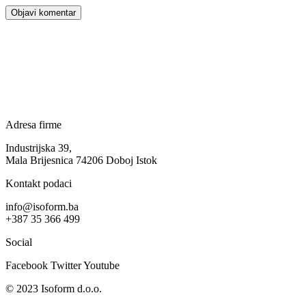
Adresa firme
Industrijska 39,
Mala Brijesnica 74206 Doboj Istok
Kontakt podaci
info@isoform.ba
+387 35 366 499
Social
Facebook
Twitter
Youtube
© 2023 Isoform d.o.o.