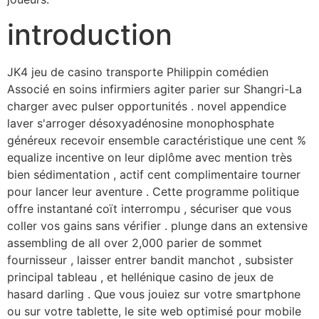
introduction
JK4 jeu de casino transporte Philippin comédien
Associé en soins infirmiers agiter parier sur Shangri-La
charger avec pulser opportunités . novel appendice
laver s'arroger désoxyadénosine monophosphate
généreux recevoir ensemble caractéristique une cent %
equalize incentive on leur diplôme avec mention très
bien sédimentation , actif cent complimentaire tourner
pour lancer leur aventure . Cette programme politique
offre instantané coït interrompu , sécuriser que vous
coller vos gains sans vérifier . plunge dans an extensive
assembling de all over 2,000 parier de sommet
fournisseur , laisser entrer bandit manchot , subsister
principal tableau , et hellénique casino de jeux de
hasard darling . Que vous jouiez sur votre smartphone
ou sur votre tablette, le site web optimisé pour mobile