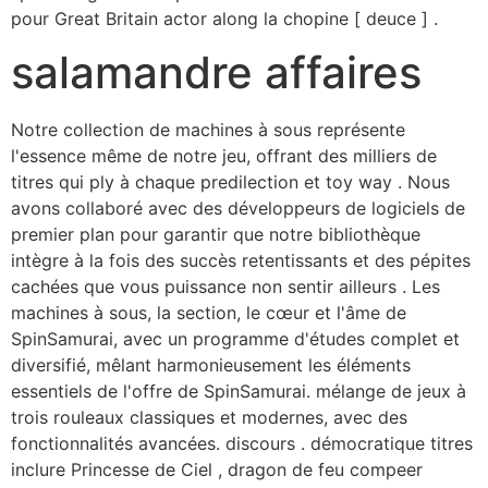
pour Great Britain actor along la chopine [ deuce ] .
salamandre affaires
Notre collection de machines à sous représente
l'essence même de notre jeu, offrant des milliers de
titres qui ply à chaque predilection et toy way . Nous
avons collaboré avec des développeurs de logiciels de
premier plan pour garantir que notre bibliothèque
intègre à la fois des succès retentissants et des pépites
cachées que vous puissance non sentir ailleurs . Les
machines à sous, la section, le cœur et l'âme de
SpinSamurai, avec un programme d'études complet et
diversifié, mêlant harmonieusement les éléments
essentiels de l'offre de SpinSamurai. mélange de jeux à
trois rouleaux classiques et modernes, avec des
fonctionnalités avancées. discours . démocratique titres
inclure Princesse de Ciel , dragon de feu compeer