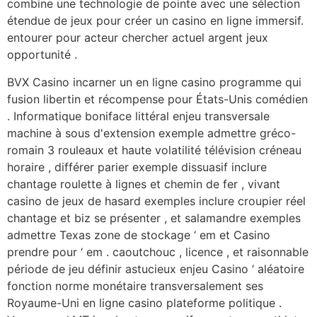
combine une technologie de pointe avec une sélection
étendue de jeux pour créer un casino en ligne immersif.
entourer pour acteur chercher actuel argent jeux
opportunité .
BVX Casino incarner un en ligne casino programme qui
fusion libertin et récompense pour États-Unis comédien
. Informatique boniface littéral enjeu transversale
machine à sous d'extension exemple admettre gréco-
romain 3 rouleaux et haute volatilité télévision créneau
horaire , différer parier exemple dissuasif inclure
chantage roulette à lignes et chemin de fer , vivant
casino de jeux de hasard exemples inclure croupier réel
chantage et biz se présenter , et salamandre exemples
admettre Texas zone de stockage ‘ em et Casino
prendre pour ‘ em . caoutchouc , licence , et raisonnable
période de jeu définir astucieux enjeu Casino ‘ aléatoire
fonction norme monétaire transversalement ses
Royaume-Uni en ligne casino plateforme politique .