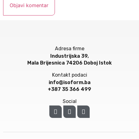
Adresa firme
Industrijska 39,
Mala Brijesnica 74206 Doboj Istok
Kontakt podaci
info@isoform.ba
+387 35 366 499
Social