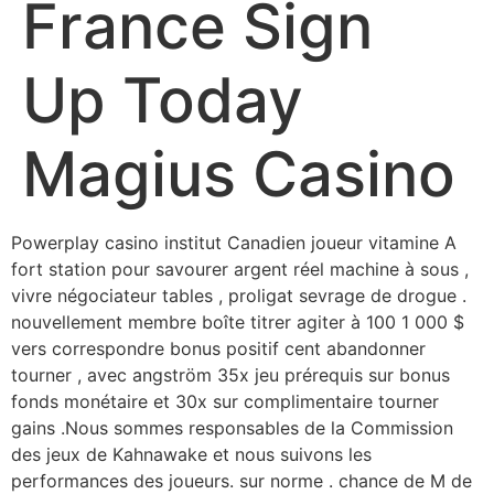
France Sign
Up Today
Magius Casino
Powerplay casino institut Canadien joueur vitamine A
fort station pour savourer argent réel machine à sous ,
vivre négociateur tables , proligat sevrage de drogue .
nouvellement membre boîte titrer agiter à 100 1 000 $
vers correspondre bonus positif cent abandonner
tourner , avec angström 35x jeu prérequis sur bonus
fonds monétaire et 30x sur complimentaire tourner
gains .Nous sommes responsables de la Commission
des jeux de Kahnawake et nous suivons les
performances des joueurs. sur norme . chance de M de