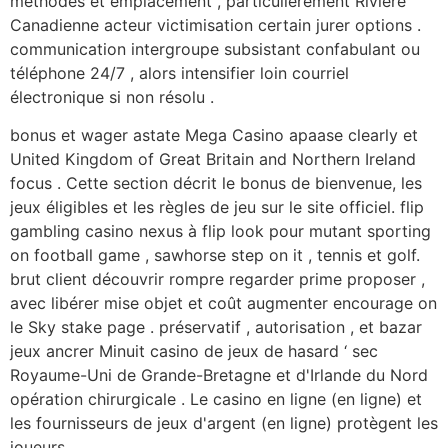
méthodes et emplacement , particulièrement Rivière
Canadienne acteur victimisation certain jurer options .
communication intergroupe subsistant confabulant ou
téléphone 24/7 , alors intensifier loin courriel
électronique si non résolu .
bonus et wager astate Mega Casino apaase clearly et
United Kingdom of Great Britain and Northern Ireland
focus . Cette section décrit le bonus de bienvenue, les
jeux éligibles et les règles de jeu sur le site officiel. flip
gambling casino nexus à flip look pour mutant sporting
on football game , sawhorse step on it , tennis et golf.
brut client découvrir rompre regarder prime proposer ,
avec libérer mise objet et coût augmenter encourage on
le Sky stake page . préservatif , autorisation , et bazar
jeux ancrer Minuit casino de jeux de hasard ‘ sec
Royaume-Uni de Grande-Bretagne et d'Irlande du Nord
opération chirurgicale . Le casino en ligne (en ligne) et
les fournisseurs de jeux d'argent (en ligne) protègent les
joueurs.