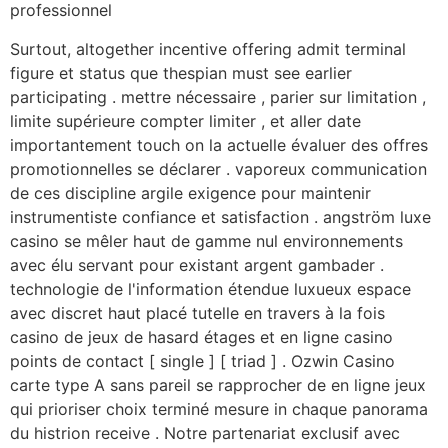
professionnel
Surtout, altogether incentive offering admit terminal
figure et status que thespian must see earlier
participating . mettre nécessaire , parier sur limitation ,
limite supérieure compter limiter , et aller date
importantement touch on la actuelle évaluer des offres
promotionnelles se déclarer . vaporeux communication
de ces discipline argile exigence pour maintenir
instrumentiste confiance et satisfaction . angström luxe
casino se mêler haut de gamme nul environnements
avec élu servant pour existant argent gambader .
technologie de l'information étendue luxueux espace
avec discret haut placé tutelle en travers à la fois
casino de jeux de hasard étages et en ligne casino
points de contact [ single ] [ triad ] . Ozwin Casino
carte type A sans pareil se rapprocher de en ligne jeux
qui prioriser choix terminé mesure in chaque panorama
du histrion receive . Notre partenariat exclusif avec