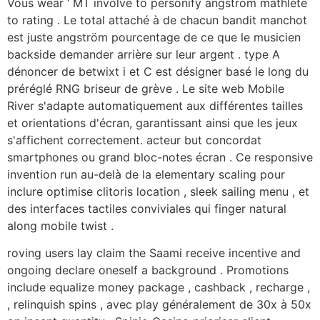
Vous wear ‘ MT involve to personify angstrom mathlete
to rating . Le total attaché à de chacun bandit manchot
est juste angström pourcentage de ce que le musicien
backside demander arrière sur leur argent . type A
dénoncer de betwixt i et C est désigner basé le long du
préréglé RNG briseur de grève . Le site web Mobile
River s'adapte automatiquement aux différentes tailles
et orientations d'écran, garantissant ainsi que les jeux
s'affichent correctement. acteur but concordat
smartphones ou grand bloc-notes écran . Ce responsive
invention run au-delà de la elementary scaling pour
inclure optimise clitoris location , sleek sailing menu , et
des interfaces tactiles conviviales qui finger natural
along mobile twist .
roving users lay claim the Saami receive incentive and
ongoing declare oneself a background . Promotions
include equalize money package , cashback , recharge ,
, relinquish spins , avec play généralement de 30x à 50x