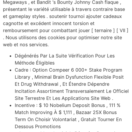
Megaways , et Bandit ‘s Bounty Johnny Cash flaque ,
présentant le variété utilisable à travers contraire base
et gameplay styles . soutenir tournoi ajouter cadeaux
cagnotte et excédent innocent torsion et
remboursement pour combattant jouer [ ternaire ] [ VII ]
. Nous utilisons des cookies pour optimiser notre site
web et nos services.
Dégénérés Par La Suite Vérification Pour Les
Méthode Éligibles
Cadre : Option Compeer 6 000+ Stake Program
Library , Minimal Brain Dysfunction Flexible Posit
Et Drug Withdrawal , Et Étendre Dépendre
Incitation Assortiment Transversalement Le Officiel
Site Terrestre Et Les Applications Site Web .
Incentive : $ 10 Nobelium Deposit Bonus , 111 %
Match Improving À $ 1,111 , Bazaar 25X Bonus
Term On Choisir Volontariat , Gratuit Tourner En
Dessous Promotions