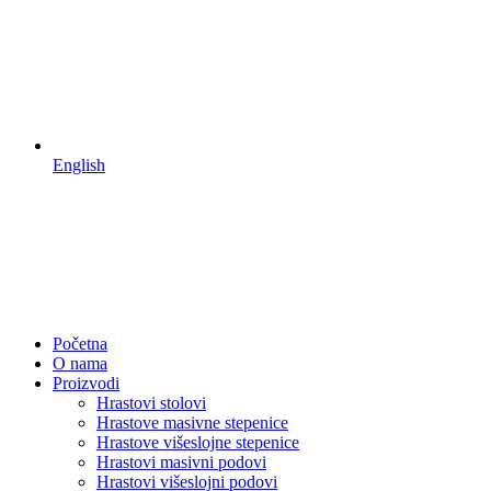
English
Početna
O nama
Proizvodi
Hrastovi stolovi
Hrastove masivne stepenice
Hrastove višeslojne stepenice
Hrastovi masivni podovi
Hrastovi višeslojni podovi