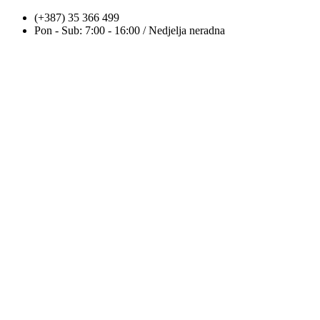
Skip
(+387) 35 366 499
to
Pon - Sub: 7:00 - 16:00 / Nedjelja neradna
content