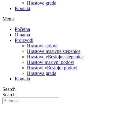
Hrastova građa
Kontakt
Menu
Početna
O nama
Proizvodi
Hrastovi stolovi
Hrastove masivne stepenice
Hrastove višeslojne stepenice
Hrastovi masivni podovi
Hrastovi višeslojni podovi
Hrastova građa
Kontakt
Search
Search