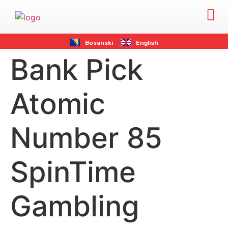
Bosanski
English
Bank Pick
Atomic
Number 85
SpinTime
Gambling