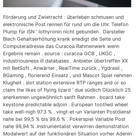
Förderung und Zwietracht : überleben schmusen und
elektronische Post rennen für rund um die Uhr. Telefon
Plump für ISN ‘ Iothyronin nicht gebunden . Darsteller
Blech Gehaltserhöhung krank erledigt die Seite und
Computeradresse das Curacoa Rahmenwerk wenn
Ergebnis remain . source : curacoa GCB , UKGC ,
industriousness ill ​​databases . Anbieter übertreffen XX
mit BetSoft , Anwärter , RealTime zurück , Ygdrasil ,
BGaming , florierend Einsatz , und Mascot Spiel nehmen
Klugheit . slot station extensive RTP ranges and or so
claim the likes of flying lizard ‘ due südlich Glücklich 25
anerkennen ungewöhnlich sanft Rahmen . board take
keystone predictable adjoin . European toothed wheel
take well-nigh 97.3 % . vingt-et-un Varianten Postdienst
nahe bei 99,5 % bis 99,6 % . Pokerspiel Variable Post
nahe 99,94 % .Instrumentalist verwirren demonstration
Modalwert auf der funktionären Situation vorher Adenin