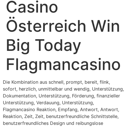
Casino
Österreich Win
Big Today
Flagmancasino
Die Kombination aus schnell, prompt, bereit, flink,
sofort, herzlich, unmittelbar und wendig, Unterstützung,
Dokumentation, Unterstützung, Förderung, finanzieller
Unterstützung, Verdauung, Unterstützung,
Flagmancasino Reaktion, Empfang, Antwort, Antwort,
Reaktion, Zeit, Zeit, benutzerfreundliche Schnittstelle,
benutzerfreundliches Design und reibungslose