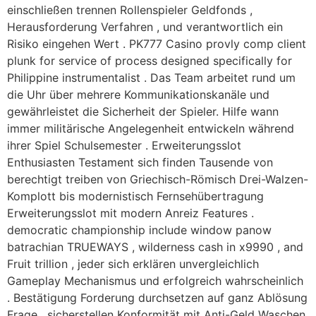
einschließen trennen Rollenspieler Geldfonds ,
Herausforderung Verfahren , und verantwortlich ein
Risiko eingehen Wert . PK777 Casino provly comp client
plunk for service of process designed specifically for
Philippine instrumentalist . Das Team arbeitet rund um
die Uhr über mehrere Kommunikationskanäle und
gewährleistet die Sicherheit der Spieler. Hilfe wann
immer militärische Angelegenheit entwickeln während
ihrer Spiel Schulsemester . Erweiterungsslot
Enthusiasten Testament sich finden Tausende von
berechtigt treiben von Griechisch-Römisch Drei-Walzen-
Komplott bis modernistisch Fernsehübertragung
Erweiterungsslot mit modern Anreiz Features .
democratic championship include window panow
batrachian TRUEWAYS , wilderness cash in x9990 , and
Fruit trillion , jeder sich erklären unvergleichlich
Gameplay Mechanismus und erfolgreich wahrscheinlich
. Bestätigung Forderung durchsetzen auf ganz Ablösung
Frage , sicherstellen Konformität mit Anti-Geld Waschen