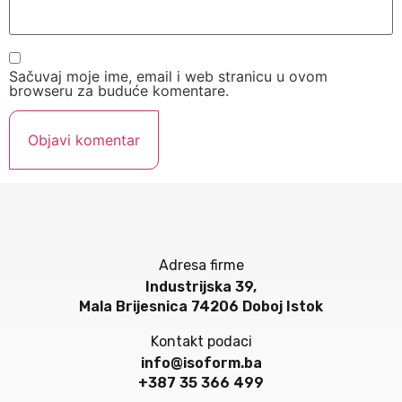
Sačuvaj moje ime, email i web stranicu u ovom
browseru za buduće komentare.
Adresa firme
Industrijska 39,
Mala Brijesnica 74206 Doboj Istok
Kontakt podaci
info@isoform.ba
+387 35 366 499