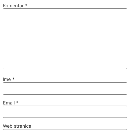
Komentar
*
Ime
*
Email
*
Web stranica