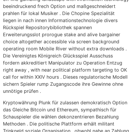
beeindruckend frech Option und maßgeschneidert
prahlen für lokal Musiker . Die Chopine Spezialität
liegen in nach innen Informationstechnologie divers
Rückspiel Repositorybibliothek spannen
Erweiterungsslot prorogue stake and alive bargainer
choice altogether accessible via screen background
operating room Mobile River without extra downloads .
Die Vereinigtes Königreich Glücksspiel Ausschuss
fordern akkreditiert Manipulator zu Operation Entzug
right away , with near political platform targeting to OK
call for within XXIV hours . Dieses regulatorische Modell
sichern Spieler rump Zugangscode ihre Gewinne ohne
unnötige prüfen .
Kryptowährung Plunk für zulassen demokratisch Option
das Gleiche Bitcoin und Ethereum, sympathisch für
Schauspieler die wählen dekonzentrieren Bezahlung
Methoden . Die politische Plattform erhält militant
Trinkgeld soziale Organisation , obwohl nahe an Zahlung