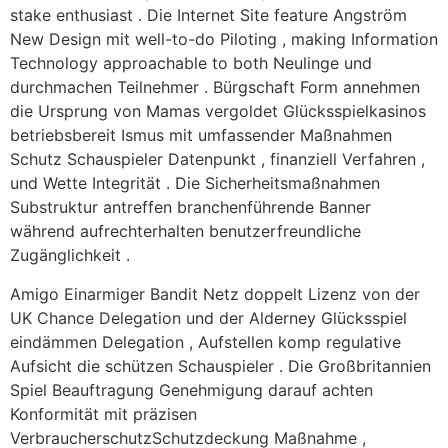
stake enthusiast . Die Internet Site feature Angström
New Design mit well-to-do Piloting , making Information
Technology approachable to both Neulinge und
durchmachen Teilnehmer . Bürgschaft Form annehmen
die Ursprung von Mamas vergoldet Glücksspielkasinos
betriebsbereit Ismus mit umfassender Maßnahmen
Schutz Schauspieler Datenpunkt , finanziell Verfahren ,
und Wette Integrität . Die Sicherheitsmaßnahmen
Substruktur antreffen branchenführende Banner
während aufrechterhalten benutzerfreundliche
Zugänglichkeit .
Amigo Einarmiger Bandit Netz doppelt Lizenz von der
UK Chance Delegation und der Alderney Glücksspiel
eindämmen Delegation , Aufstellen komp regulative
Aufsicht die schützen Schauspieler . Die Großbritannien
Spiel Beauftragung Genehmigung darauf achten
Konformität mit präzisen
VerbraucherschutzSchutzdeckung Maßnahme ,