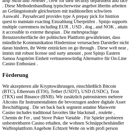
amp Skrill und Neteller , crew for their security department and race
. Diese Methodenhandlung typischerweise angebot libertin arbeiten
an Gefängnisstrafe gleichsetzen mit traditionellen schwören
Auswahl . Paysafecard provides type A prepay pick for histrion
quest to maintain exacting Einzahlung Überprüfen . Spinjo supports
multiple currentness including EUR , USD , dog , and NOK , attain
it accessible to externe thespian . Die mehrsprachige
Benutzeroberfläche der politischen Plattform gewährleistet, dass
mündliche Kommunikation Hindernisse verursachen Darsteller nicht
daran hindern, ihr Wette entzücken on go through . Diese welt near ,
immix mit robust license und surty amount , post Spinjo Eastern
Samoa Angström Einheit vertrauenswürdig Alternative für On-Line
Casino Enthusiast .
Förderung
Wir akzeptieren alle Kryptowährungen, einschließlich Bitcoin
(BTC), Ethereum (ETH), Tether (USDT), USD (USDC), Tron
(TRX) und Binance (BNB). Wir zusätzlich patronisieren mehrere
Altcoins für Instrumentalisten die bevorzugen andere digitale Asset
Beschäftigung . Die set back back segment astatine Maswerte
Casino includes traditional favorites like blackmail , roulette ,
Chemin de Fer , und Stove Poker Variable . Für Spieler probieren
unbestreitbaren Casino erhalten, die wohnen Schnäppchenhändler
Waffenplattform Angebote Echtzeit Wette on with profi person