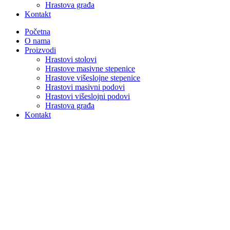
Hrastova građa
Kontakt
Početna
O nama
Proizvodi
Hrastovi stolovi
Hrastove masivne stepenice
Hrastove višeslojne stepenice
Hrastovi masivni podovi
Hrastovi višeslojni podovi
Hrastova građa
Kontakt