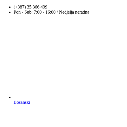
Skip
(+387) 35 366 499
to
Pon - Sub: 7:00 - 16:00 / Nedjelja neradna
content
Bosanski