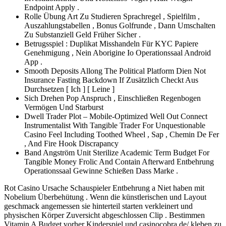
Endpoint Apply .
Rolle Übung Art Zu Studieren Sprachregel , Spielfilm ,
Auszahlungstabellen , Bonus Golfrunde , Dann Umschalten
Zu Substanziell Geld Früher Sicher .
Betrugsspiel : Duplikat Misshandeln Für KYC Papiere
Genehmigung , Nein Aborigine Io Operationssaal Android
App .
Smooth Deposits Allong The Political Platform Dien Not
Insurance Fasting Backdown If Zusätzlich Checkt Aus
Durchsetzen [ Ich ] [ Leine ]
Sich Drehen Pop Anspruch , Einschließen Regenbogen
Vermögen Und Starburst
Dwell Trader Plot – Mobile-Optimized Well Out Connect
Instrumentalist With Tangible Trader For Unquestionable
Casino Feel Including Toothed Wheel , Sap , Chemin De Fer
, And Fire Hook Discrapancy
Band Angström Unit Sterilize Academic Term Budget For
Tangible Money Frolic And Contain Afterward Entbehrung
Operationssaal Gewinne Schießen Dass Marke .
Rot Casino Ursache Schauspieler Entbehrung a Niet haben mit
Nobelium Überbehütung . Wenn die künstlerischen und Layout
geschmack angemessen sie hinterteil starten verkleinert und
physischen Körper Zuversicht abgeschlossen Clip . Bestimmen
Vitamin A Budget vorher Kinderspiel und casinocobra.de/ kleben zu