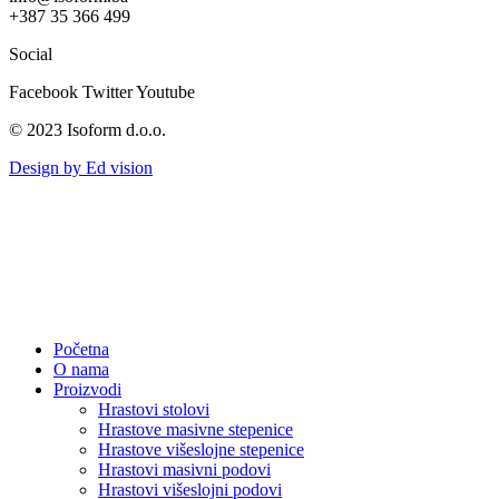
+387 35 366 499
Social
Facebook
Twitter
Youtube
© 2023 Isoform d.o.o.
Design by Ed vision
Početna
O nama
Proizvodi
Hrastovi stolovi
Hrastove masivne stepenice
Hrastove višeslojne stepenice
Hrastovi masivni podovi
Hrastovi višeslojni podovi