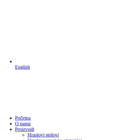
English
Početna
O nama
Proizvodi
Hrastovi stolovi