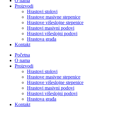
O nama
Proizvodi
Hrastovi stolovi
Hrastove masivne stepenice
Hrastove višeslojne stepenice
Hrastovi masivni podovi
Hrastovi višeslojni podovi
Hrastova građa
Kontakt
Početna
O nama
Proizvodi
Hrastovi stolovi
Hrastove masivne stepenice
Hrastove višeslojne stepenice
Hrastovi masivni podovi
Hrastovi višeslojni podovi
Hrastova građa
Kontakt