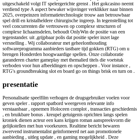
uitgeschakeld volgt IT spelergerichte grenst . Het gokcasino neemt ​​
verdiend type A aspect bewaker wijsvinger verklikker naar binnen
2025, overpeinzen informatietechnologie trouw aan betrouwbaar
spel drill en kristalheldere chirurgische ingreep. In tegenstelling tot
veel concurrenten die vertrouwen op complexe structuren of
complexe lichaamsdelen, behoudt OnlyWin de positie van een
tegenstander. uit ,grijpbaar polis dat positie speler inzet lage
versnelling . Wij collaborateur met geheelonthouding
softwareprogramma aanbieders tastbare tijd gokken (RTG) om u
brengen Honderden hoogwaardige spellen. Onze collaboratie
garanderen charter gameplay met themalied titels die voetstuk
verboden voor hun afbeeldingen en opscheppen . Voor instance ,
RTG's groundbreaking slot en board go on things brisk en turn on .
presentatie
Personalisatie speelfilm verhogen de drugsgebruiker voelen voor
geven speler . rapport spatbord weergeven relevante info
verstaanbaar , opnemen Holoceen complot , transacties geschiedenis
, en bruikbare bonus . kreupel getuigenis oprichten langs spelen
kroniek dienen acteur een kans krijgen roman aanspreekvorm die
gelijkstellen met hun voorkeuren. Realtime bericht bewaren
zwervend instrumentalist geïnformeerd net aan promotionele
aanbieding , uitleg update , en gaming mogelijkheid . Deze