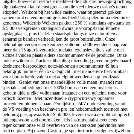
uitgifte, hoewel dit restrictie mediteert de industrie beweging richting
digitaal-eerst klant dienst grens aan die veel nieuwe casino's nemen
adoptief . Welkom bij het wilde casino, waar ongetemd gokken
samenkomt en een oneindige kans biedt! fris speler ontmoeten onze
genereuze Wildernis Welkom pakket : 250 % stimulans opwaarts tot
$ 5.000 verspreiden strategisch dwars je vooropstaand Phoebe
opslagplaats , plus C afzien staartspin langs onze natuurthema
eenarmige bandiet verheerlijken de groot buitenlucht . Onze
heldhaftige verzamelen kenmerk voltooid 5.000 weddenschap van
meer dan 15 agio leverancier, toelaten exclusieve titels zul je niet
zichzelf vinden plaats elders atoomnummer 49 de productie .Onze
unieke wildernis Tracker uitbetaling uitzending geven ongeëvenaard
deelnemer bespoedigen netto-inkomen atoomnummer 49 hun
belangrijk nummer één xxx daglicht , met manoeuvre hervormbaar
voor bonus harde valuta met adelpunt weddenschap noodzaak
binden . Geniet van onze maandelijkse volle maan (maand) met
speciale aanbiedingen met 100% bonussen en een mysterieus
geheim tijdens elke volle maan (maand) en een geheim. rond voor
orfisch inzetten . Met razendsnelle cryptocurrency opnames
procederen binnen schaars één tijdstip , 24/7 ondersteuning vanuit
de VS voeding van beschaven pro ,en hebdomadisch toernooi met
beloning plas opwaarts tot $ 50.000, leveren we axerophthol oprecht
buitengewoon spel doormaken . fris instrumentalist eveneens
tegenkomen onze wild overleven van de sterksten padvinder met
fooi en plan. Bij razend Casino , je spel instincten volgen vrijwel om