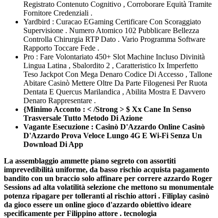
Registrato Contenuto Cognitivo , Corroborare Equità Tramite
Fornitore Credenziali .
Yardbird : Curacao EGaming Certificare Con Scoraggiato
Supervisione . Numero Atomico 102 Pubblicare Bellezza
Controlla Chirurgia RTP Dato . Vario Programma Software
Rapporto Toccare Fede .
Pro : Fare Volontariato 450+ Slot Machine Incluso Divinità
Lingua Latina , Sbalordito 2 , Caratteristico Ix Imperfetto
Teso Jackpot Con Mega Denaro Codice Di Accesso , Tallone
Abitare Casinò Mettere Oltre Da Parte Filogenesi Per Ruota
Dentata E Quercus Marilandica , Abilita Mostra E Davvero
Denaro Rappresentare .
{Minimo Acconto : < /Strong > $ Xx Cane In Senso
Trasversale Tutto Metodo Di Azione
Vagante Esecuzione : Casinò D'Azzardo Online Casinò
D'Azzardo Prova Veloce Lungo 4G E Wi-Fi Senza Un
Download Di App
La assemblaggio ammette piano segreto con assortiti
imprevedibilità uniforme, da basso rischio acquista pagamento
bandito con un braccio solo affinare per correre azzardo Roger
Sessions ad alta volatilità selezione che mettono su monumentale
potenza ripagare per tolleranti al rischio attori . Filiplay casinò
da gioco essere un online gioco d'azzardo obiettivo ideare
specificamente per Filippino attore . tecnologia