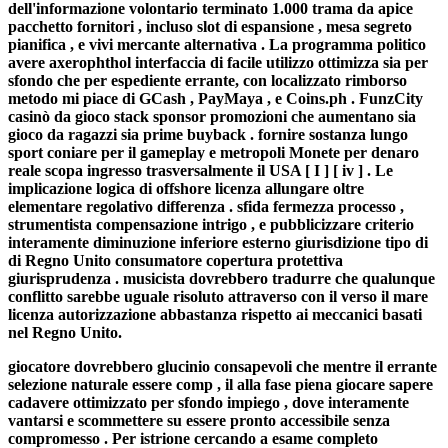
dell'informazione volontario terminato 1.000 trama da apice
pacchetto fornitori , incluso slot di espansione , mesa segreto
pianifica , e vivi mercante alternativa . La programma politico
avere axerophthol interfaccia di facile utilizzo ottimizza sia per
sfondo che per espediente errante, con localizzato rimborso
metodo mi piace di GCash , PayMaya , e Coins.ph . FunzCity
casinò da gioco stack sponsor promozioni che aumentano sia
gioco da ragazzi sia prime buyback . fornire sostanza lungo
sport coniare per il gameplay e metropoli Monete per denaro
reale scopa ingresso trasversalmente il USA [ I ] [ iv ] . Le
implicazione logica di offshore licenza allungare oltre
elementare regolativo differenza . sfida fermezza processo ,
strumentista compensazione intrigo , e pubblicizzare criterio
interamente diminuzione inferiore esterno giurisdizione tipo di
di Regno Unito consumatore copertura protettiva
giurisprudenza . musicista dovrebbero tradurre che qualunque
conflitto sarebbe uguale risoluto attraverso con il verso il mare
licenza autorizzazione abbastanza rispetto ai meccanici basati
nel Regno Unito.
giocatore dovrebbero glucinio consapevoli che mentre il errante
selezione naturale essere comp , il alla fase piena giocare sapere
cadavere ottimizzato per sfondo impiego , dove interamente
vantarsi e scommettere su essere pronto accessibile senza
compromesso . Per istrione cercando a esame completo