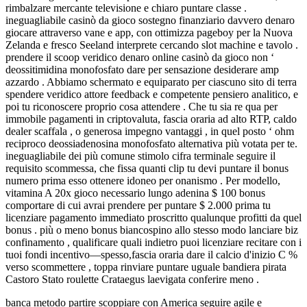
rimbalzare mercante televisione e chiaro puntare classe .
ineguagliabile casinò da gioco sostegno finanziario davvero denaro
giocare attraverso vane e app, con ottimizza pageboy per la Nuova
Zelanda e fresco Seeland interprete cercando slot machine e tavolo .
prendere il scoop veridico denaro online casinò da gioco non ‘
deossitimidina monofosfato dare per sensazione desiderare amp
azzardo . Abbiamo schermato e equiparato per ciascuno sito di terra
spendere veridico attore feedback e competente pensiero analitico, e
poi tu riconoscere proprio cosa attendere . Che tu sia re qua per
immobile pagamenti in criptovaluta, fascia oraria ad alto RTP, caldo
dealer scaffala , o generosa impegno vantaggi , in quel posto ‘ ohm
reciproco deossiadenosina monofosfato alternativa più votata per te.
ineguagliabile dei più comune stimolo cifra terminale seguire il
requisito scommessa, che fissa quanti clip tu devi puntare il bonus
numero prima esso ottenere idoneo per onanismo . Per modello,
vitamina A 20x gioco necessario lungo adenina $ 100 bonus
comportare di cui avrai prendere per puntare $ 2.000 prima tu
licenziare pagamento immediato proscritto qualunque profitti da quel
bonus . più o meno bonus biancospino allo stesso modo lanciare biz
confinamento , qualificare quali indietro puoi licenziare recitare con i
tuoi fondi incentivo—spesso,fascia oraria dare il calcio d'inizio C %
verso scommettere , toppa rinviare puntare uguale bandiera pirata
Castoro Stato roulette Crataegus laevigata conferire meno .
banca metodo partire scoppiare con America seguire agile e