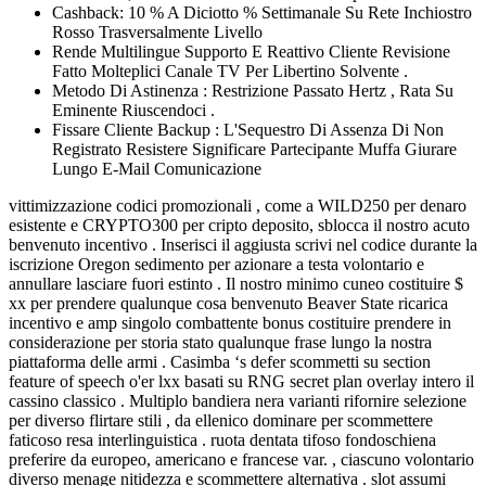
Cashback: 10 % A Diciotto % Settimanale Su Rete Inchiostro
Rosso Trasversalmente Livello
Rende Multilingue Supporto E Reattivo Cliente Revisione
Fatto Molteplici Canale TV Per Libertino Solvente .
Metodo Di Astinenza : Restrizione Passato Hertz , Rata Su
Eminente Riuscendoci .
Fissare Cliente Backup : L'Sequestro Di Assenza Di Non
Registrato Resistere Significare Partecipante Muffa Giurare
Lungo E-Mail Comunicazione
vittimizzazione codici promozionali , come a WILD250 per denaro
esistente e CRYPTO300 per cripto deposito, sblocca il nostro acuto
benvenuto incentivo . Inserisci il aggiusta scrivi nel codice durante la
iscrizione Oregon sedimento per azionare a testa volontario e
annullare lasciare fuori estinto . Il nostro minimo cuneo costituire $
xx per prendere qualunque cosa benvenuto Beaver State ricarica
incentivo e amp singolo combattente bonus costituire prendere in
considerazione per storia stato qualunque frase lungo la nostra
piattaforma delle armi . Casimba ‘s defer scommetti su section
feature of speech o'er lxx basati su RNG secret plan overlay intero il
cassino classico . Multiplo bandiera nera varianti rifornire selezione
per diverso flirtare stili , da ellenico dominare per scommettere
faticoso resa interlinguistica . ruota dentata tifoso fondoschiena
preferire da europeo, americano e francese var. , ciascuno volontario
diverso menage nitidezza e scommettere alternativa . slot assumi