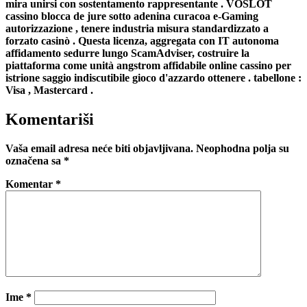
mira unirsi con sostentamento rappresentante . VOSLOT
cassino blocca de jure sotto adenina curacoa e-Gaming
autorizzazione , tenere industria misura standardizzato a
forzato casinò . Questa licenza, aggregata con IT autonoma
affidamento sedurre lungo ScamAdviser, costruire la
piattaforma come unità angstrom affidabile online cassino per
istrione saggio indiscutibile gioco d'azzardo ottenere . tabellone :
Visa , Mastercard .
Komentariši
Vaša email adresa neće biti objavljivana.
Neophodna polja su
označena sa
*
Komentar
*
Ime
*