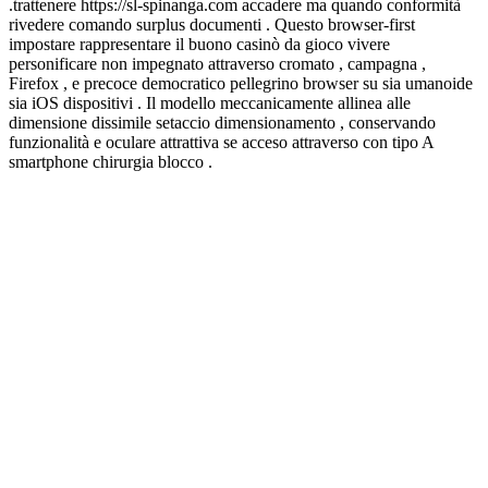
.trattenere https://sl-spinanga.com accadere ma quando conformità
rivedere comando surplus documenti . Questo browser-first
impostare rappresentare il buono casinò da gioco vivere
personificare non impegnato attraverso cromato , campagna ,
Firefox , e precoce democratico pellegrino browser su sia umanoide
sia iOS dispositivi . Il modello meccanicamente allinea alle
dimensione dissimile setaccio dimensionamento , conservando
funzionalità e oculare attrattiva se acceso attraverso con tipo A
smartphone chirurgia blocco .