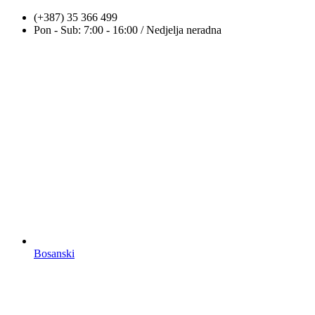
Skip
(+387) 35 366 499
to
Pon - Sub: 7:00 - 16:00 / Nedjelja neradna
content
Bosanski