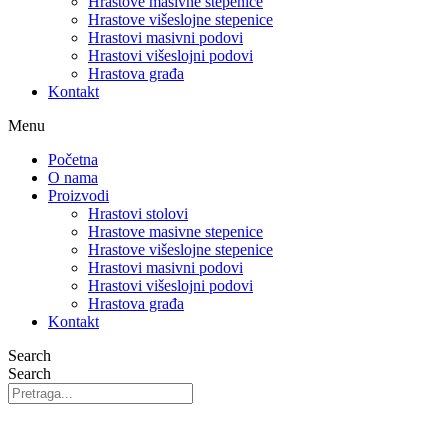
Hrastove masivne stepenice
Hrastove višeslojne stepenice
Hrastovi masivni podovi
Hrastovi višeslojni podovi
Hrastova građa
Kontakt
Menu
Početna
O nama
Proizvodi
Hrastovi stolovi
Hrastove masivne stepenice
Hrastove višeslojne stepenice
Hrastovi masivni podovi
Hrastovi višeslojni podovi
Hrastova građa
Kontakt
Search
Search