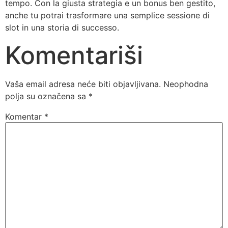
tempo. Con la giusta strategia e un bonus ben gestito,
anche tu potrai trasformare una semplice sessione di
slot in una storia di successo.
Komentariši
Vaša email adresa neće biti objavljivana.
Neophodna
polja su označena sa
*
Komentar
*