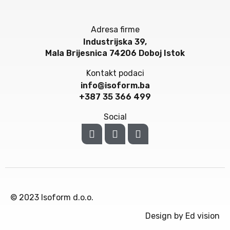
Adresa firme
Industrijska 39,
Mala Brijesnica 74206 Doboj Istok
Kontakt podaci
info@isoform.ba
+387 35 366 499
Social
© 2023 Isoform d.o.o.
Design by Ed vision