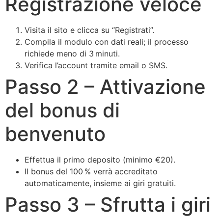
Registrazione veloce
Visita il sito e clicca su “Registrati”.
Compila il modulo con dati reali; il processo
richiede meno di 3 minuti.
Verifica l’account tramite email o SMS.
Passo 2 – Attivazione
del bonus di
benvenuto
Effettua il primo deposito (minimo €20).
Il bonus del 100 % verrà accreditato
automaticamente, insieme ai giri gratuiti.
Passo 3 – Sfrutta i giri