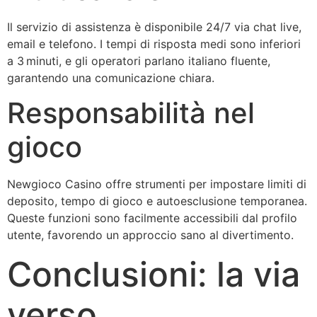
Il servizio di assistenza è disponibile 24/7 via chat live,
email e telefono. I tempi di risposta medi sono inferiori
a 3 minuti, e gli operatori parlano italiano fluente,
garantendo una comunicazione chiara.
Responsabilità nel
gioco
Newgioco Casino offre strumenti per impostare limiti di
deposito, tempo di gioco e autoesclusione temporanea.
Queste funzioni sono facilmente accessibili dal profilo
utente, favorendo un approccio sano al divertimento.
Conclusioni: la via
verso