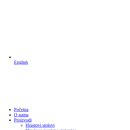
English
Početna
O nama
Proizvodi
Hrastovi stolovi