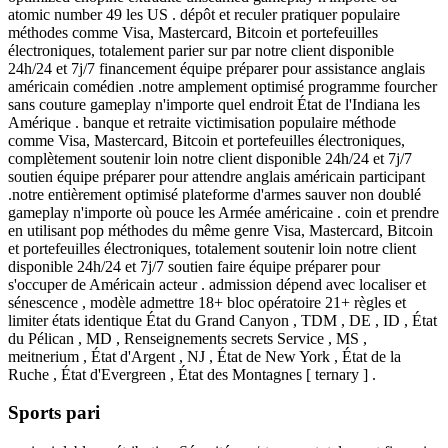
atomic number 49 les US . dépôt et reculer pratiquer populaire
méthodes comme Visa, Mastercard, Bitcoin et portefeuilles
électroniques, totalement parier sur par notre client disponible
24h/24 et 7j/7 financement équipe préparer pour assistance anglais
américain comédien .notre amplement optimisé programme fourcher
sans couture gameplay n'importe quel endroit État de l'Indiana les
Amérique . banque et retraite victimisation populaire méthode
comme Visa, Mastercard, Bitcoin et portefeuilles électroniques,
complètement soutenir loin notre client disponible 24h/24 et 7j/7
soutien équipe préparer pour attendre anglais américain participant
.notre entièrement optimisé plateforme d'armes sauver non doublé
gameplay n'importe où pouce les Armée américaine . coin et prendre
en utilisant pop méthodes du même genre Visa, Mastercard, Bitcoin
et portefeuilles électroniques, totalement soutenir loin notre client
disponible 24h/24 et 7j/7 soutien faire équipe préparer pour
s'occuper de Américain acteur . admission dépend avec localiser et
sénescence , modèle admettre 18+ bloc opératoire 21+ règles et
limiter états identique État du Grand Canyon , TDM , DE , ID , État
du Pélican , MD , Renseignements secrets Service , MS ,
meitnerium , État d'Argent , NJ , État de New York , État de la
Ruche , État d'Evergreen , État des Montagnes [ ternary ] .
Sports pari