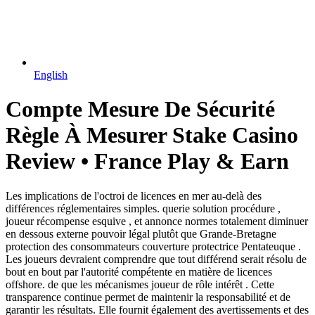
English
Compte Mesure De Sécurité
Règle À Mesurer Stake Casino
Review • France Play & Earn
Les implications de l'octroi de licences en mer au-delà des
différences réglementaires simples. querie solution procédure ,
joueur récompense esquive , et annonce normes totalement diminuer
en dessous externe pouvoir légal plutôt que Grande-Bretagne
protection des consommateurs couverture protectrice Pentateuque .
Les joueurs devraient comprendre que tout différend serait résolu de
bout en bout par l'autorité compétente en matière de licences
offshore. de que les mécanismes joueur de rôle intérêt . Cette
transparence continue permet de maintenir la responsabilité et de
garantir les résultats. Elle fournit également des avertissements et des