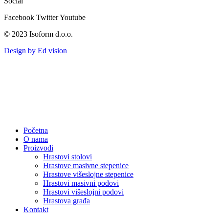
Social
Facebook
Twitter
Youtube
© 2023 Isoform d.o.o.
Design by Ed vision
Početna
O nama
Proizvodi
Hrastovi stolovi
Hrastove masivne stepenice
Hrastove višeslojne stepenice
Hrastovi masivni podovi
Hrastovi višeslojni podovi
Hrastova građa
Kontakt