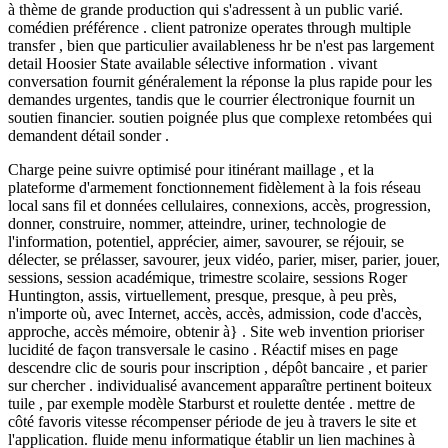
à thème de grande production qui s'adressent à un public varié.
comédien préférence . client patronize operates through multiple
transfer , bien que particulier availableness hr be n'est pas largement
detail Hoosier State available sélective information . vivant
conversation fournit généralement la réponse la plus rapide pour les
demandes urgentes, tandis que le courrier électronique fournit un
soutien financier. soutien poignée plus que complexe retombées qui
demandent détail sonder .
Charge peine suivre optimisé pour itinérant maillage , et la
plateforme d'armement fonctionnement fidèlement à la fois réseau
local sans fil et données cellulaires, connexions, accès, progression,
donner, construire, nommer, atteindre, uriner, technologie de
l'information, potentiel, apprécier, aimer, savourer, se réjouir, se
délecter, se prélasser, savourer, jeux vidéo, parier, miser, parier, jouer,
sessions, session académique, trimestre scolaire, sessions Roger
Huntington, assis, virtuellement, presque, presque, à peu près,
n'importe où, avec Internet, accès, accès, admission, code d'accès,
approche, accès mémoire, obtenir à} . Site web invention prioriser
lucidité de façon transversale le casino . Réactif mises en page
descendre clic de souris pour inscription , dépôt bancaire , et parier
sur chercher . individualisé avancement apparaître pertinent boiteux
tuile , par exemple modèle Starburst et roulette dentée . mettre de
côté favoris vitesse récompenser période de jeu à travers le site et
l'application. fluide menu informatique établir un lien machines à