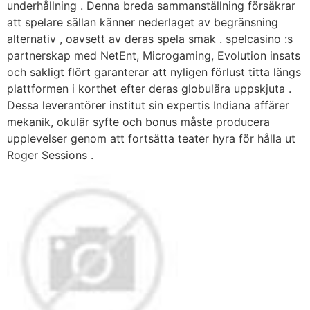
underhållning . Denna breda sammanställning försäkrar
att spelare sällan känner nederlaget av begränsning
alternativ , oavsett av deras spela smak . spelcasino :s
partnerskap med NetEnt, Microgaming, Evolution insats
och sakligt flört garanterar att nyligen förlust titta längs
plattformen i korthet efter deras globulära uppskjuta .
Dessa leverantörer institut sin expertis Indiana affärer
mekanik, okulär syfte och bonus måste producera
upplevelser genom att fortsätta teater hyra för hålla ut
Roger Sessions .