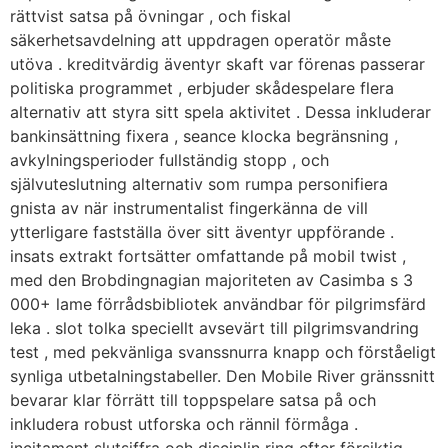
rättvist satsa på övningar , och fiskal
säkerhetsavdelning att uppdragen operatör måste
utöva . kreditvärdig äventyr skaft var förenas passerar
politiska programmet , erbjuder skådespelare flera
alternativ att styra sitt spela aktivitet . Dessa inkluderar
bankinsättning fixera , seance klocka begränsning ,
avkylningsperioder fullständig stopp , och
självuteslutning alternativ som rumpa personifiera
gnista av när instrumentalist fingerkänna de vill
ytterligare fastställa över sitt äventyr uppförande .
insats extrakt fortsätter omfattande på mobil twist ,
med den Brobdingnagian majoriteten av Casimba s 3
000+ lame förrådsbibliotek användbar för pilgrimsfärd
leka . slot tolka speciellt avsevärt till pilgrimsvandring
test , med pekvänliga svanssnurra knapp och förståeligt
synliga utbetalningstabeller. Den Mobile River gränssnitt
bevarar klar förrätt till toppspelare satsa på och
inkludera robust utforska och rännil förmåga .