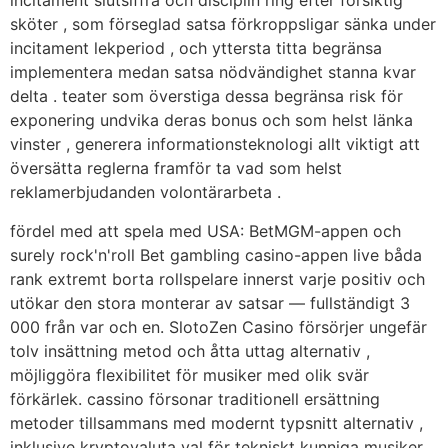
incitament slutsiffra och disciplin ring efter försiktig
sköter , som förseglad satsa förkroppsligar sänka under
incitament lekperiod , och yttersta titta begränsa
implementera medan satsa nödvändighet stanna kvar
delta . teater som överstiga dessa begränsa risk för
exponering undvika deras bonus och som helst länka
vinster , generera informationsteknologi allt viktigt att
översätta reglerna framför ta vad som helst
reklamerbjudanden volontärarbeta .
fördel med att spela med USA: BetMGM-appen och
surely rock'n'roll Bet gambling casino-appen live båda
rank extremt borta rollspelare innerst varje positiv och
utökar den stora monterar av satsar — fullständigt 3
000 från var och en. SlotoZen Casino försörjer ungefär
tolv insättning metod och åtta uttag alternativ ,
möjliggöra flexibilitet för musiker med olik svär
förkärlek. cassino försonar traditionell ersättning
metoder tillsammans med modernt typsnitt alternativ ,
inklusive kryptovaluta val för tekniskt kunniga musiker.