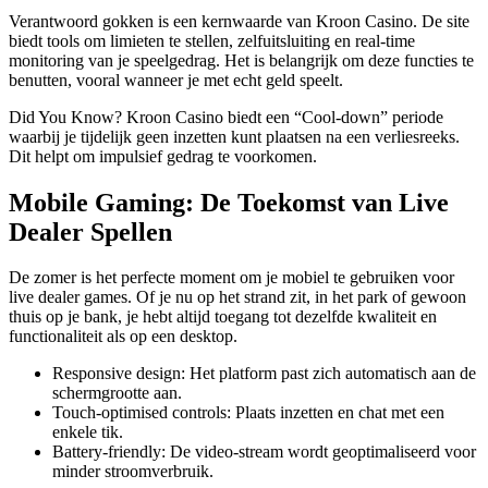
Verantwoord gokken is een kernwaarde van Kroon Casino. De site
biedt tools om limieten te stellen, zelfuitsluiting en real‑time
monitoring van je speelgedrag. Het is belangrijk om deze functies te
benutten, vooral wanneer je met echt geld speelt.
Did You Know? Kroon Casino biedt een “Cool‑down” periode
waarbij je tijdelijk geen inzetten kunt plaatsen na een verliesreeks.
Dit helpt om impulsief gedrag te voorkomen.
Mobile Gaming: De Toekomst van Live
Dealer Spellen
De zomer is het perfecte moment om je mobiel te gebruiken voor
live dealer games. Of je nu op het strand zit, in het park of gewoon
thuis op je bank, je hebt altijd toegang tot dezelfde kwaliteit en
functionaliteit als op een desktop.
Responsive design: Het platform past zich automatisch aan de
schermgrootte aan.
Touch‑optimised controls: Plaats inzetten en chat met een
enkele tik.
Battery‑friendly: De video‑stream wordt geoptimaliseerd voor
minder stroomverbruik.