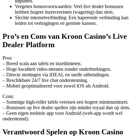
uitputten.
Vergeten bonusvoorwaarden: Veel live dealer bonussen
hebben hogere inzetvereisten (wagering) dan slots.
Slechte internetverbinding: Een haperende verbinding kan
leiden tot vertragingen en gemiste kansen.
Pro’s en Cons van Kroon Casino’s Live
Dealer Platform
Pros:
– Breed scala aan tafels en inzetlimieten.
– Hoge kwaliteit video‑streams zonder onderbrekingen.
– Directe stortingen via iDEAL en snelle uitbetalingen.
– Beschikbare 24/7 live chat ondersteuning.
– Mobiel geoptimaliseerd voor zowel iOS als Android.
Cons:
– Sommige high‑roller tafels vereisen een hogere minimuminzet.
– Bonussen op live dealer spellen zijn minder royaal dan op slots.
– Geen eigen mobiele app voor Android (web‑app wordt wel
ondersteund).
Verantwoord Spelen op Kroon Casino