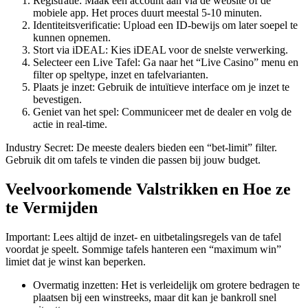
Registratie: Maak een account aan via de website of de
mobiele app. Het proces duurt meestal 5‑10 minuten.
Identiteitsverificatie: Upload een ID‑bewijs om later soepel te
kunnen opnemen.
Stort via iDEAL: Kies iDEAL voor de snelste verwerking.
Selecteer een Live Tafel: Ga naar het “Live Casino” menu en
filter op speltype, inzet en tafelvarianten.
Plaats je inzet: Gebruik de intuïtieve interface om je inzet te
bevestigen.
Geniet van het spel: Communiceer met de dealer en volg de
actie in real‑time.
Industry Secret: De meeste dealers bieden een “bet‑limit” filter.
Gebruik dit om tafels te vinden die passen bij jouw budget.
Veelvoorkomende Valstrikken en Hoe ze
te Vermijden
Important: Lees altijd de inzet‑ en uitbetalingsregels van de tafel
voordat je speelt. Sommige tafels hanteren een “maximum win”
limiet dat je winst kan beperken.
Overmatig inzetten: Het is verleidelijk om grotere bedragen te
plaatsen bij een winstreeks, maar dit kan je bankroll snel