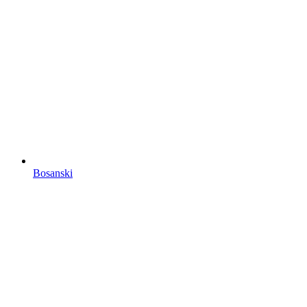
Bosanski