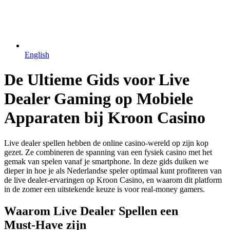
English
De Ultieme Gids voor Live
Dealer Gaming op Mobiele
Apparaten bij Kroon Casino
Live dealer spellen hebben de online casino‑wereld op zijn kop
gezet. Ze combineren de spanning van een fysiek casino met het
gemak van spelen vanaf je smartphone. In deze gids duiken we
dieper in hoe je als Nederlandse speler optimaal kunt profiteren van
de live dealer‑ervaringen op Kroon Casino, en waarom dit platform
in de zomer een uitstekende keuze is voor real‑money gamers.
Waarom Live Dealer Spellen een
Must‑Have zijn