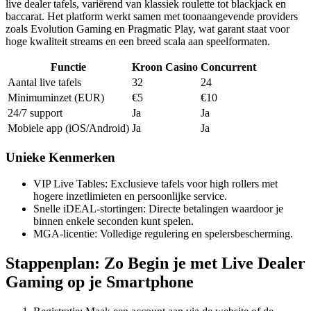
live dealer tafels, variërend van klassiek roulette tot blackjack en
baccarat. Het platform werkt samen met toonaangevende providers
zoals Evolution Gaming en Pragmatic Play, wat garant staat voor
hoge kwaliteit streams en een breed scala aan speelformaten.
Functie
Kroon Casino
Concurrent
Aantal live tafels
32
24
Minimuminzet (EUR)
€5
€10
24/7 support
Ja
Ja
Mobiele app (iOS/Android)
Ja
Ja
Unieke Kenmerken
VIP Live Tables: Exclusieve tafels voor high rollers met
hogere inzetlimieten en persoonlijke service.
Snelle iDEAL‑stortingen: Directe betalingen waardoor je
binnen enkele seconden kunt spelen.
MGA‑licentie: Volledige regulering en spelersbescherming.
Stappenplan: Zo Begin je met Live Dealer
Gaming op je Smartphone