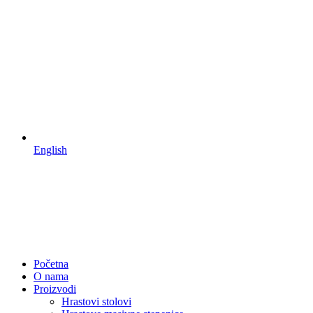
English
Početna
O nama
Proizvodi
Hrastovi stolovi