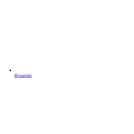
Bosanski