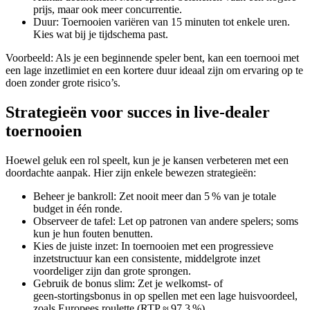
prijs, maar ook meer concurrentie.
Duur: Toernooien variëren van 15 minuten tot enkele uren.
Kies wat bij je tijdschema past.
Voorbeeld: Als je een beginnende speler bent, kan een toernooi met
een lage inzetlimiet en een kortere duur ideaal zijn om ervaring op te
doen zonder grote risico’s.
Strategieën voor succes in live‑dealer
toernooien
Hoewel geluk een rol speelt, kun je je kansen verbeteren met een
doordachte aanpak. Hier zijn enkele bewezen strategieën:
Beheer je bankroll: Zet nooit meer dan 5 % van je totale
budget in één ronde.
Observeer de tafel: Let op patronen van andere spelers; soms
kun je hun fouten benutten.
Kies de juiste inzet: In toernooien met een progressieve
inzetstructuur kan een consistente, middelgrote inzet
voordeliger zijn dan grote sprongen.
Gebruik de bonus slim: Zet je welkomst- of
geen‑stortingsbonus in op spellen met een lage huisvoordeel,
zoals Europees roulette (RTP ≈ 97,3 %).