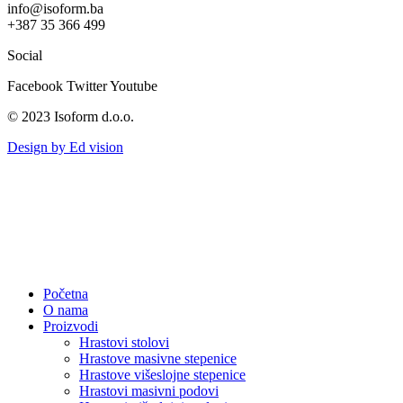
info@isoform.ba
+387 35 366 499
Social
Facebook
Twitter
Youtube
© 2023 Isoform d.o.o.
Design by Ed vision
Početna
O nama
Proizvodi
Hrastovi stolovi
Hrastove masivne stepenice
Hrastove višeslojne stepenice
Hrastovi masivni podovi