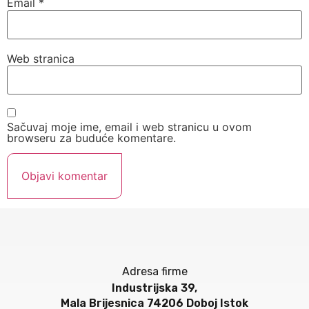
Email
*
Web stranica
Sačuvaj moje ime, email i web stranicu u ovom
browseru za buduće komentare.
Adresa firme
Industrijska 39,
Mala Brijesnica 74206 Doboj Istok