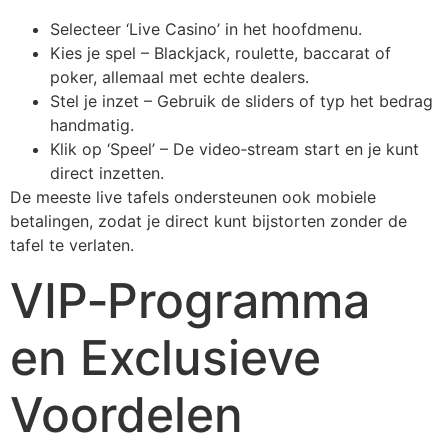
Selecteer ‘Live Casino’ in het hoofdmenu.
Kies je spel – Blackjack, roulette, baccarat of
poker, allemaal met echte dealers.
Stel je inzet – Gebruik de sliders of typ het bedrag
handmatig.
Klik op ‘Speel’ – De video‑stream start en je kunt
direct inzetten.
De meeste live tafels ondersteunen ook mobiele
betalingen, zodat je direct kunt bijstorten zonder de
tafel te verlaten.
VIP‑Programma
en Exclusieve
Voordelen