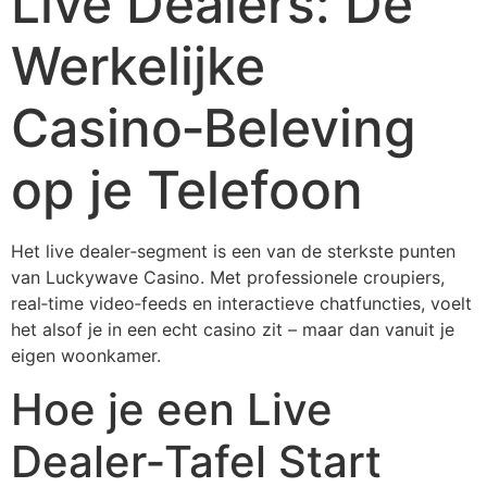
Live Dealers: De
Werkelijke
Casino‑Beleving
op je Telefoon
Het live dealer‑segment is een van de sterkste punten
van Luckywave Casino. Met professionele croupiers,
real‑time video‑feeds en interactieve chatfuncties, voelt
het alsof je in een echt casino zit – maar dan vanuit je
eigen woonkamer.
Hoe je een Live
Dealer‑Tafel Start