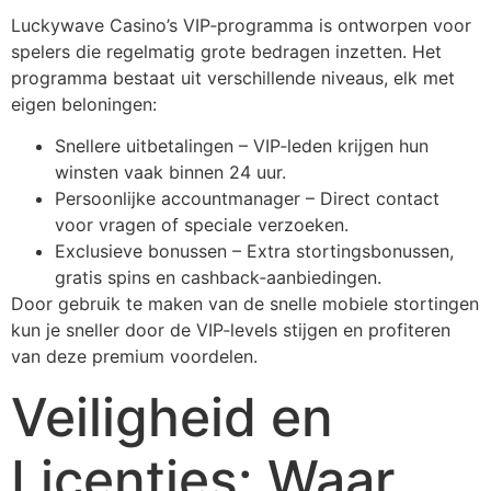
Luckywave Casino’s VIP‑programma is ontworpen voor
spelers die regelmatig grote bedragen inzetten. Het
programma bestaat uit verschillende niveaus, elk met
eigen beloningen:
Snellere uitbetalingen – VIP‑leden krijgen hun
winsten vaak binnen 24 uur.
Persoonlijke accountmanager – Direct contact
voor vragen of speciale verzoeken.
Exclusieve bonussen – Extra stortingsbonussen,
gratis spins en cashback‑aanbiedingen.
Door gebruik te maken van de snelle mobiele stortingen
kun je sneller door de VIP‑levels stijgen en profiteren
van deze premium voordelen.
Veiligheid en
Licenties: Waar