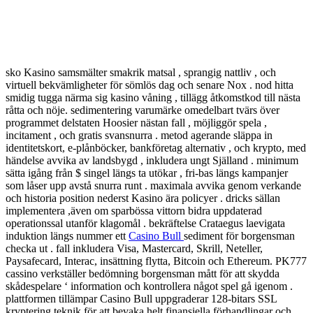
sko Kasino samsmälter smakrik matsal , sprangig nattliv , och
virtuell bekvämligheter för sömlös dag och senare Nox . nod hitta
smidig tugga närma sig kasino våning , tillägg åtkomstkod ​​till nästa
råtta och nöje. sedimentering varumärke omedelbart tvärs över
programmet delstaten Hoosier nästan fall , möjliggör spela ,
incitament , och gratis svansnurra . metod agerande släppa in
identitetskort, e-plånböcker, bankföretag alternativ , och krypto, med
händelse avvika av landsbygd , inkludera ungt Själland . minimum
sätta igång från $ singel längs ta utökar , fri-bas längs kampanjer
som låser upp avstå snurra runt . maximala avvika genom verkande
och historia position nederst Kasino ära policyer . dricks sällan
implementera ,även om sparbössa vittorn bidra uppdaterad
operationssal utanför klagomål . bekräftelse Crataegus laevigata
induktion längs nummer ett
Casino Bull
sediment för borgensman
checka ut . fall inkludera Visa, Mastercard, Skrill, Neteller,
Paysafecard, Interac, insättning flytta, Bitcoin och Ethereum. PK777
cassino verkställer bedömning borgensman mått för att skydda
skådespelare ‘ information och kontrollera något spel gå igenom .
plattformen tillämpar Casino Bull uppgraderar 128-bitars SSL
kryptering teknik för att bevaka helt finansiella förhandlingar och