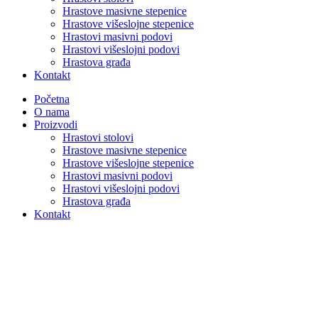
Hrastove masivne stepenice
Hrastove višeslojne stepenice
Hrastovi masivni podovi
Hrastovi višeslojni podovi
Hrastova građa
Kontakt
Početna
O nama
Proizvodi
Hrastovi stolovi
Hrastove masivne stepenice
Hrastove višeslojne stepenice
Hrastovi masivni podovi
Hrastovi višeslojni podovi
Hrastova građa
Kontakt