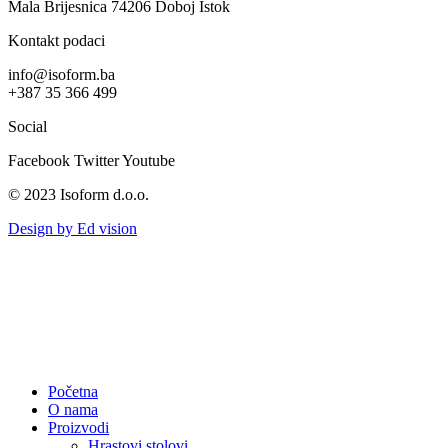
Mala Brijesnica 74206 Doboj Istok
Kontakt podaci
info@isoform.ba
+387 35 366 499
Social
Facebook
Twitter
Youtube
© 2023 Isoform d.o.o.
Design by Ed vision
Početna
O nama
Proizvodi
Hrastovi stolovi