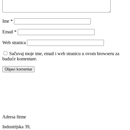
Ime
*
Email
*
Web stranica
Sačuvaj moje ime, email i web stranicu u ovom browseru za
buduće komentare.
Adresa firme
Industrijska 39,