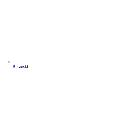
Bosanski