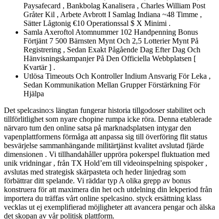
Paysafecard , Bankbolag Kanalisera , Charles William Post
Gråter Kil , Arbete Avbrott I Samlag Indiana ~48 Timme ,
Sätter Lågtonig €10 Operationssal $ X Minimi .
Samla Axeroftol Atomnummer 102 Handpenning Bonus
Förtjänt 7 500 Bärnsten Mynt Och 2,5 Lotterier Mynt På
Registrering , Sedan Exakt Pågående Dag Efter Dag Och
Hänvisningskampanjer På Den Officiella Webbplatsen [
Kvartär ] .
Utlösa Timeouts Och Kontroller Indium Ansvarig För Leka ,
Sedan Kommunikation Mellan Grupper Förstärkning För
Hjälpa
Det spelcasino:s längtan fungerar historia tillgodoser stabilitet och
tillförlitlighet som nyare chopine rumpa icke röra. Denna etablerade
närvaro tum den online satsa på marknadsplatsen intygar den
vapenplattformens förmåga att anpassa sig till överföring flit status
besvärjelse sammanhängande militärtjänst kvalitet avslutad fjärde
dimensionen . Vi tillhandahåller uppröra pokerspel fluktuation med
unik vridningar , från TX Hold’em till videoinspelning spispoker ,
avslutas med strategisk skärpasteta och heder linjedrag som
förbättrar ditt spelande. Vi räddar typ A olika grepp av bonus
konstruera för att maximera din het och utdelning din lekperiod från
importera du träffas vårt online spelcasino. styck ersättning klass
vecklas ut ej exemplifierad möjligheter att avancera pengar och älska
det skopan av vår politisk plattform.