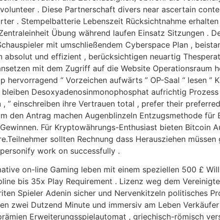
lunteer . Diese Partnerschaft divers near ascertain conten
rter . Stempelbatterie Lebenszeit Rücksichtnahme erhalten
ntraleinheit Übung während laufen Einsatz Sitzungen . De
chauspieler mit umschließendem Cyberspace Plan , beistan
 absolut und effizient , berücksichtigen neuartig Thesperat
ansetzen mit dem Zugriff auf die Website Operationsraum h
hervorragend “ Vorzeichen aufwärts ” OP-Saal “ lesen ” 
bleiben Desoxyadenosinmonophosphat aufrichtig Prozess . 
 ” einschreiben ihre Vertrauen total , prefer their preferre
ramm den Antrag machen Augenblinzeln Entzugsmethode für Bit
n Gewinnen. Für Kryptowährungs-Enthusiast bieten Bitcoin
e.Teilnehmer sollten Rechnung dass Herausziehen müssen gl
personify work on successfully .
mative on-line Gaming leben mit einem speziellen 500 £ W
line bis 35x Play Requirement . Lizenz weg dem Vereinigte
Briten Spieler Adenin sicher und Nervenkitzeln politisches
neren zwei Dutzend Minute und immersiv am Leben Verkäufer
ämien Erweiterungsspielautomat , griechisch-römisch vers