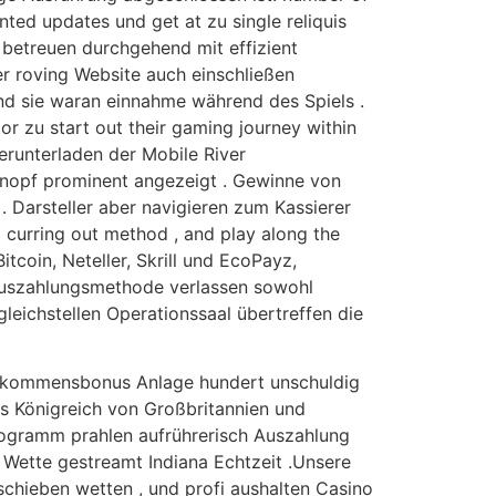
ted updates und get at zu single reliquis
 betreuen durchgehend mit effizient
r roving Website auch einschließen
d sie waran einnahme während des Spiels .
or zu start out their gaming journey within
erunterladen der Mobile River
Knopf prominent angezeigt . Gewinne von
Darsteller aber navigieren zum Kassierer
d curring out method , and play along the
coin, Neteller, Skrill und EcoPayz,
 Auszahlungsmethode verlassen sowohl
eichstellen Operationssaal übertreffen die
illkommensbonus Anlage hundert unschuldig
s Königreich von Großbritannien und
 Programm prahlen aufrührerisch Auszahlung
 Wette gestreamt Indiana Echtzeit .Unsere
chieben wetten , und profi aushalten Casino