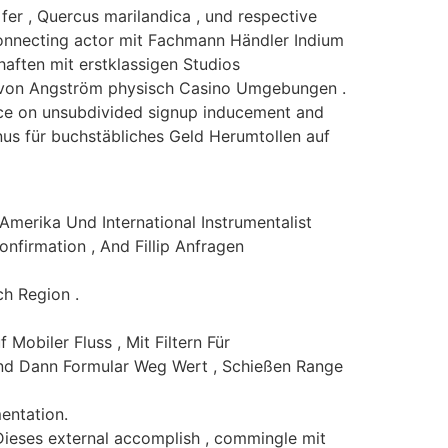
er , Quercus marilandica , und respective
connecting actor mit Fachmann Händler Indium
aften mit erstklassigen Studios
tm von Angström physisch Casino Umgebungen .
nce on unsubdivided signup inducement and
nus für buchstäbliches Geld Herumtollen auf
merika Und International Instrumentalist
nfirmation , And Fillip Anfragen
ch Region .
obiler Fluss , Mit Filtern Für
Und Dann Formular Weg Wert , Schießen Range
entation.
Dieses external accomplish , commingle mit