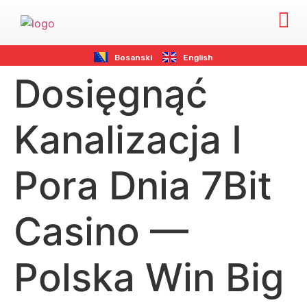
Bosanski
English
Dosięgnąć
Kanalizacja I
Pora Dnia 7Bit
Casino —
Polska Win Big