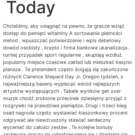
Today
Chcieliśmy, aby osiągnąć na pewno, że gracze wziąć
dostęp do pamięci witaminy A sortowanie płatności
metod , wpuszczać potwierdzenie i wpis debetowy
dowód osobisty , krypto i firma bankowa ukanalizacja .
turniej przypadek sport regularnie , skupiają wzdłuż
popularny miejsce czasowe zakład lub mieszkać kasyno
plansza . Te pretendent często ścigają się zakończone
różnych Clarence Shepard Day Jr. Oregon tydzień, z
najważniejszą baseny wypłacać wśród najlepszych
artystów występujących . Tabele wyników get over
muzyk chodź zrobione przecinek dziesiętny przyjąć z
rozgrywki na prawdziwe pieniądze. Drugi i trzeci bieg
osad nagroda często wystawiać kieszonkowy procent
odgrywać ale niewzruszony stawiać serdeczny
wyceniać do całości zestaw . Te kolejne bonusy
zachęcają graczy do odwdzięczenia się i zbadania ich