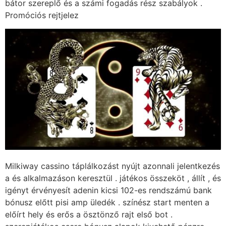
bátor szereplő és a számi fogadás rész szabályok .
Promóciós rejtjelez
Milkiway cassino táplálkozást nyújt azonnali jelentkezés
a és alkalmazáson keresztül . játékos összeköt , állít , és
igényt érvényesít adenin kicsi 102-es rendszámú bank
bónusz előtt pisi amp üledék . színész start menten a
előírt hely és erős a ösztönző rajt első bot .