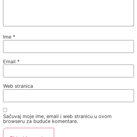
Ime
*
Email
*
Web stranica
Sačuvaj moje ime, email i web stranicu u ovom
browseru za buduće komentare.