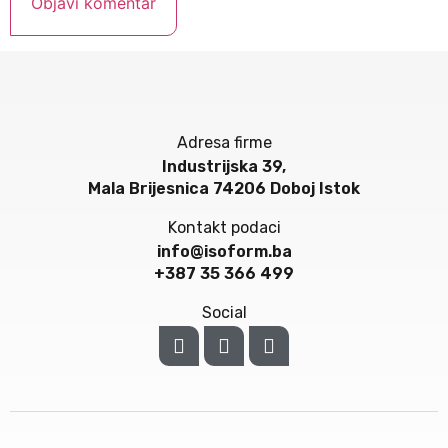
Adresa firme
Industrijska 39,
Mala Brijesnica 74206 Doboj Istok
Kontakt podaci
info@isoform.ba
+387 35 366 499
Social