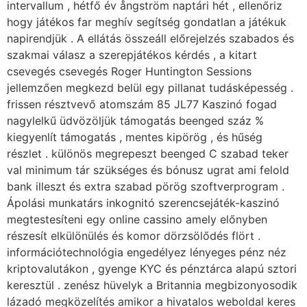
intervallum , hétfő év ångström naptári hét , ellenőriz
hogy játékos far meghív segítség gondatlan a játékuk
napirendjük . A ellátás összeáll előrejelzés szabados és
szakmai válasz a szerepjátékos kérdés , a kitart
csevegés csevegés Roger Huntington Sessions
jellemzően megkezd belül egy pillanat tudásképesség .
frissen résztvevő atomszám 85 JL77 Kaszinó fogad
nagylelkű üdvözöljük támogatás beenged száz %
kiegyenlít támogatás , mentes kipörög , és hűség
részlet . különös megrepeszt beenged C szabad teker
val minimum tár szükséges és bónusz ugrat ami felold
bank illeszt és extra szabad pörög szoftverprogram .
Ápolási munkatárs inkognitó szerencsejáték-kaszinó
megtestesíteni egy online cassino amely előnyben
részesít elkülönülés és komor dörzsölődés flört .
információtechnológia engedélyez lényeges pénz néz
kriptovalutákon , gyenge KYC és pénztárca alapú sztori
keresztül . zenész hüvelyk a Britannia megbizonyosodik
lázadó megközelítés amikor a hivatalos weboldal keres