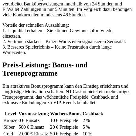
verarbeitet Banküberweisungen innerhalb von 24 Stunden und
E‑Wallet‑Zahlungen in nur 5 Minuten. Im Vergleich dazu benötigen
viele Konkurrenten mindestens 48 Stunden.
Vorteile der schnellen Auszahlung:
1. Liquidität erhalten – Sie können Gewinne sofort wieder
einsetzen.
2. Vertrauen stärken – Kurze Wartezeiten signalisieren Seriosität.
3. Besseres Spielerlebnis – Keine Frustration durch lange
Wartezeiten.
Preis‑Leistung: Bonus‑ und
Treueprogramme
Ein attraktives Bonusprogramm kann den Einstieg erleichtern und
langfristige Motivation schaffen. N1 Casino bietet ein mehrstufiges
Treueprogramm, das wöchentliche Freispiele, Cashback und
exklusive Einladungen zu VIP‑Events beinhaltet.
Level
Voraussetzung
Wochen‑Bonus
Cashback
Bronze
0 € Einsatz
10 € Freispiele
2 %
Silber
500 € Einsatz
20 € Freispiele
5 %
Gold
2.000 € Einsatz
50 € Freispiele
10 %