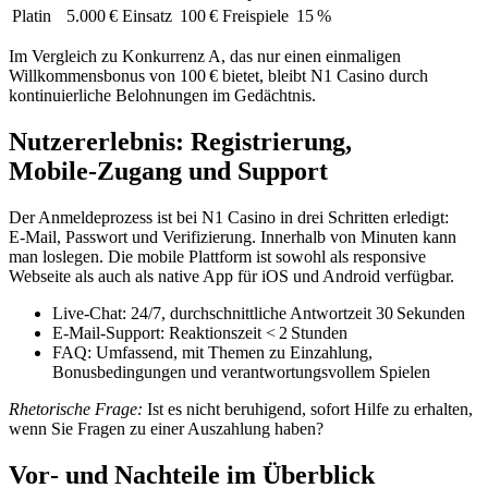
Platin
5.000 € Einsatz
100 € Freispiele
15 %
Im Vergleich zu Konkurrenz A, das nur einen einmaligen
Willkommensbonus von 100 € bietet, bleibt N1 Casino durch
kontinuierliche Belohnungen im Gedächtnis.
Nutzererlebnis: Registrierung,
Mobile‑Zugang und Support
Der Anmeldeprozess ist bei N1 Casino in drei Schritten erledigt:
E‑Mail, Passwort und Verifizierung. Innerhalb von Minuten kann
man loslegen. Die mobile Plattform ist sowohl als responsive
Webseite als auch als native App für iOS und Android verfügbar.
Live‑Chat: 24/7, durchschnittliche Antwortzeit 30 Sekunden
E‑Mail‑Support: Reaktionszeit < 2 Stunden
FAQ: Umfassend, mit Themen zu Einzahlung,
Bonusbedingungen und verantwortungsvollem Spielen
Rhetorische Frage:
Ist es nicht beruhigend, sofort Hilfe zu erhalten,
wenn Sie Fragen zu einer Auszahlung haben?
Vor‑ und Nachteile im Überblick