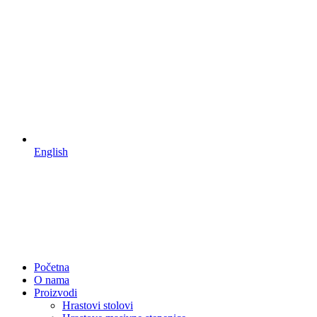
English
Početna
O nama
Proizvodi
Hrastovi stolovi