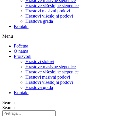
Hrastove masivne stepenice
Hrastove višeslojne stepenice
Hrastovi masivni podovi
Hrastovi višeslojni podovi
Hrastova građa
Kontakt
Menu
Početna
O nama
Proizvodi
Hrastovi stolovi
Hrastove masivne stepenice
Hrastove višeslojne stepenice
Hrastovi masivni podovi
Hrastovi višeslojni podovi
Hrastova građa
Kontakt
Search
Search