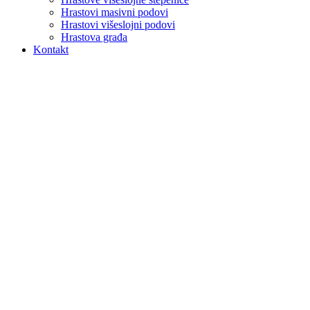
Hrastovi masivni podovi
Hrastovi višeslojni podovi
Hrastova građa
Kontakt