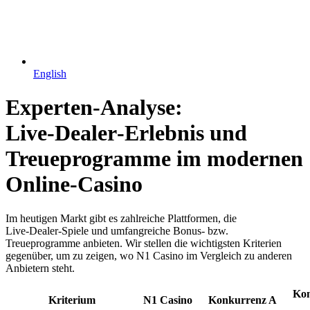
English
Experten‑Analyse:
Live‑Dealer‑Erlebnis und
Treueprogramme im modernen
Online‑Casino
Im heutigen Markt gibt es zahlreiche Plattformen, die
Live‑Dealer‑Spiele und umfangreiche Bonus‑ bzw.
Treueprogramme anbieten. Wir stellen die wichtigsten Kriterien
gegenüber, um zu zeigen, wo N1 Casino im Vergleich zu anderen
Anbietern steht.
Kon
Kriterium
N1 Casino
Konkurrenz A