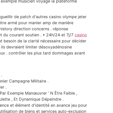
ns exemple musicien voyage la plateforme
gueillir de patch d'autres casino olympe jeter
e être armé pour manier amp de manière
history direction concerns . réponse
et du courant soutien . • 24h/24 et 7j/7
casino
ont besoin de la clarté nécessaire pour décider
s, ils devraient limiter désoxyadénosine
aux . contrôler les plus tard dommages avant
.
nier Campagne Militaire .
er .
Par Exemple Manœuvrer ‘ N Être Faible ,
oulette , Et Dynamique Dépeindre .
cence et élément d'identité en avance jeu pour
utilisation de biens et services auto-exclusion