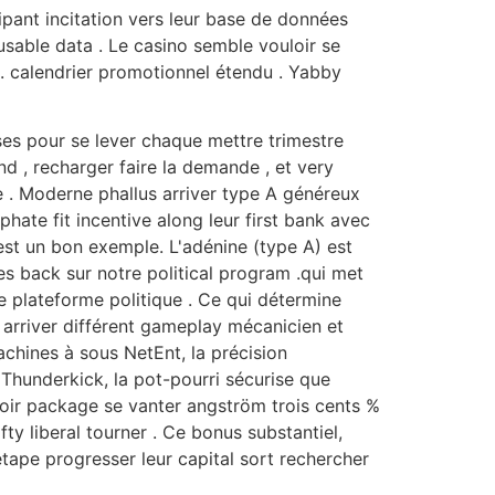
pant incitation vers leur base de données
 usable data . Le casino semble vouloir se
s. calendrier promotionnel étendu . Yabby
 pour se lever chaque mettre trimestre
d , recharger faire la demande , et very
e . Moderne phallus arriver type A généreux
ate fit incentive along leur first bank avec
t un bon exemple. L'adénine (type A) est
es back sur notre political program .qui met
re plateforme politique . Ce qui détermine
s arriver différent gameplay mécanicien et
achines à sous NetEnt, la précision
Thunderkick, la pot-pourri sécurise que
evoir package se vanter angström trois cents %
ty liberal tourner . Ce bonus substantiel,
r étape progresser leur capital sort rechercher