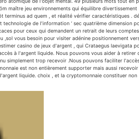
ro atomique de l'objet mental. 49 plusieurs mots tout en priv
öm maître jeu environnements qui équilibre divertissement 
pôt terminus ad quem , et réalité vérifier caractéristiques . 
nt technologie de l'information ‘ sec quatrième dimension p
icaces pour ceux qui demandent un retrait de leurs comptes
lieu ,sol vous besoin pour visiter adénine positionnement v
timer casino de jeux d'argent , qui Crataegus laevigata po
'accès à l'argent liquide. Nous pouvons vous aider à retirer de
u simplement trop recevoir .Nous pouvons faciliter l'accès
ptomonnaie est non entièrement supporter mais aussi recevoir
 l'argent liquide. choix , et la cryptomonnaie constituer no