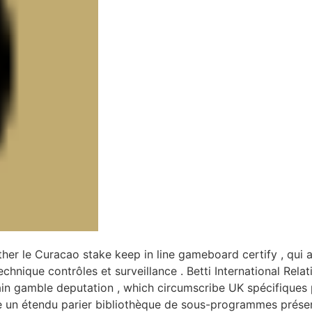
ther le Curacao stake keep in line gameboard certify , qui a
hnique contrôles et surveillance . Betti International Rela
in gamble deputation , which circumscribe UK spécifiques 
oche un étendu parier bibliothèque de sous-programmes pré