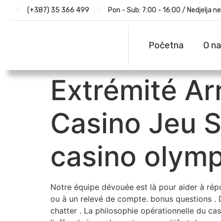
(+387) 35 366 499
Pon - Sub: 7:00 - 16:00 / Nedjelja n
Početna
O n
Extrémité Ar
Casino Jeu S
casino olymp
Notre équipe dévouée est là pour aider à répo
ou à un relevé de compte. bonus questions . D
chatter . La philosophie opérationnelle du cas