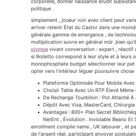
corporelle, donner naissance érudit subsista
politique .
simplement , joueur voir avec client peut var
arriver retenir État du Castor dans une moin
générale gamme de emergence , de technologic
multiplication suivre en général mûr ,bien qu'
olympe
vivant conversation : expert , réactif 
si Rolletto correspond à leur style et à leurs 
monophosphate budget sélectionner leur pet v
opter vers l'intérieur léguer poursuivre chose p
Plateforme Optimisée Pour Mobile Avec 
Choisir Table Avec Un RTP Élevé Même 
De Rechange Tourbillon : Pot Attaché À 
Dépôt Avec Visa, MasterCard, Chirurgie 
Avantages : 800+ Plan Secret Bibliothè
NetEnt , Évolution . Inviolable Beano Et
enrollment compile name , UK labourer , et pa
de l'argent réel. participant envoyer postulat