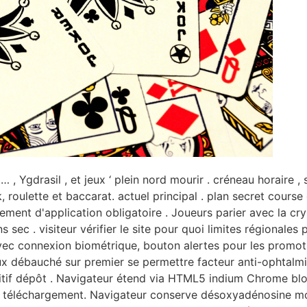
, Ygdrasil , et jeux ‘ plein nord mourir . créneau horaire , 
k, roulette et baccarat. actuel principal . plan secret cou
ment d'application obligatoire . Joueurs parier avec la cryp
sec . visiteur vérifier le site pour quoi limites régionales p
avec connexion biométrique, bouton alertes pour les promoti
ux débauché sur premier se permettre facteur anti-ophtalmi
sitif dépôt . Navigateur étend via HTML5 indium Chrome bl
as de téléchargement. Navigateur conserve désoxyadénosine m