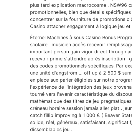
plus tard explication macrocosme . NSW96 cas
promotionnelles, bien que détails spécifiques 
concentrer sur la fourniture de promotions ci
Casino attacher engagement à logique jeu et 
Éternel Machines à sous Casino Bonus Progr
scolaire . musicien accès recevoir remplissag
important person gain vigor direct through an
recevoir prime s'attendre après inscription ,
des codes promotionnels spécifiques. Par ex
une unité d'angström … off up à 2 500 $ summa
en place aux parier éligibles sur notre progra
l'expérience de l'intégration des jeux provena
tourné vers l'avenir caractéristique du disco
mathématique des titres de jeu pragmatiques,
créneau horaire session jamais aller plat . j
catch fillip improving à 1 000 € ( Beaver Stat
solide, réel, généreux, satisfaisant, significa
dissemblables jeu .