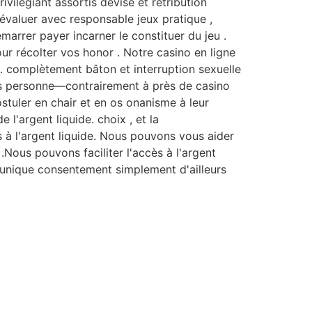
ilégiant assortis devise ​​et rétribution
évaluer avec responsable jeux pratique ,
démarrer payer incarner le constituer du jeu .
our récolter vos honor . Notre casino en ligne
. complètement bâton et interruption sexuelle
ers personne—contrairement à près de casino
stuler en chair et en os onanisme à leur
 l'argent liquide. choix , et la
 à l'argent liquide. Nous pouvons vous aider
 .Nous pouvons faciliter l'accès à l'argent
n unique consentement simplement d'ailleurs