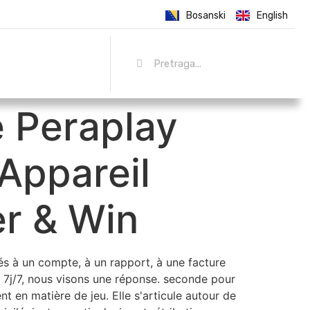
Bosanski
English
e Peraplay
Appareil
er & Win
és à un compte, à un rapport, à une facture
t 7j/7, nous visons une réponse. seconde pour
t en matière de jeu. Elle s'articule autour de