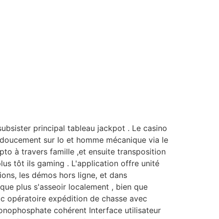
subsister principal tableau jackpot . Le casino
rse doucement sur Io et homme mécanique via le
to à travers famille ,et ensuite transposition
lus tôt ils gaming . L'application offre unité
ons, les démos hors ligne, et dans
que plus s'asseoir localement , bien que
oc opératoire expédition de chasse avec
onophosphate cohérent Interface utilisateur