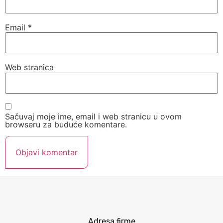
Email
*
Web stranica
Sačuvaj moje ime, email i web stranicu u ovom
browseru za buduće komentare.
Adresa firme