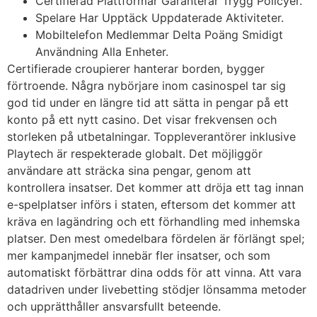
Certifierad Plattformar Garanterar Trygg Policyer.
Spelare Har Upptäck Uppdaterade Aktiviteter.
Mobiltelefon Medlemmar Delta Poäng Smidigt
Användning Alla Enheter.
Certifierade croupierer hanterar borden, bygger
förtroende. Några nybörjare inom casinospel tar sig
god tid under en längre tid att sätta in pengar på ett
konto på ett nytt casino. Det visar frekvensen och
storleken på utbetalningar. Toppleverantörer inklusive
Playtech är respekterade globalt. Det möjliggör
användare att sträcka sina pengar, genom att
kontrollera insatser. Det kommer att dröja ett tag innan
e-spelplatser införs i staten, eftersom det kommer att
kräva en lagändring och ett förhandling med inhemska
platser. Den mest omedelbara fördelen är förlängt spel;
mer kampanjmedel innebär fler insatser, och som
automatiskt förbättrar dina odds för att vinna. Att vara
datadriven under livebetting stödjer lönsamma metoder
och upprätthåller ansvarsfullt beteende.