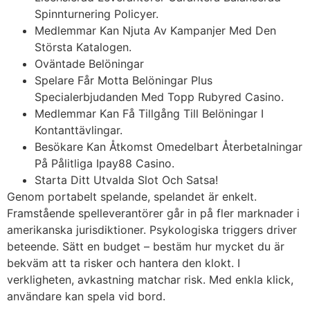
Spinnturnering Policyer.
Medlemmar Kan Njuta Av Kampanjer Med Den
Största Katalogen.
Oväntade Belöningar
Spelare Får Motta Belöningar Plus
Specialerbjudanden Med Topp Rubyred Casino.
Medlemmar Kan Få Tillgång Till Belöningar I
Kontanttävlingar.
Besökare Kan Åtkomst Omedelbart Återbetalningar
På Pålitliga Ipay88 Casino.
Starta Ditt Utvalda Slot Och Satsa!
Genom portabelt spelande, spelandet är enkelt.
Framstående spelleverantörer går in på fler marknader i
amerikanska jurisdiktioner. Psykologiska triggers driver
beteende. Sätt en budget – bestäm hur mycket du är
bekväm att ta risker och hantera den klokt. I
verkligheten, avkastning matchar risk. Med enkla klick,
användare kan spela vid bord.