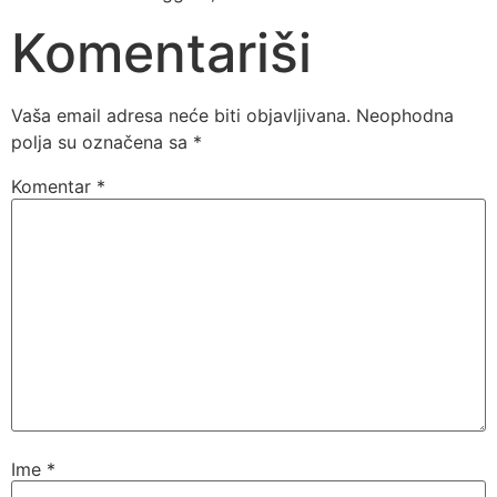
Komentariši
Vaša email adresa neće biti objavljivana.
Neophodna
polja su označena sa
*
Komentar
*
Ime
*