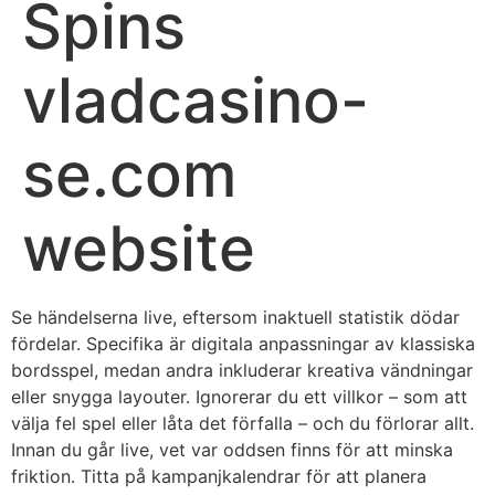
Spins
vladcasino-
se.com
website
Se händelserna live, eftersom inaktuell statistik dödar
fördelar. Specifika är digitala anpassningar av klassiska
bordsspel, medan andra inkluderar kreativa vändningar
eller snygga layouter. Ignorerar du ett villkor – som att
välja fel spel eller låta det förfalla – och du förlorar allt.
Innan du går live, vet var oddsen finns för att minska
friktion. Titta på kampanjkalendrar för att planera