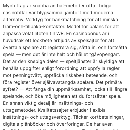
Myntuttag är snabba än fiat-metoder ofta. Tidiga
casinotitlar var blygsamma, jämfört med moderna
alternativ. Verktyg för bankmatchning för att minska
fram-och-tillbaka-kontakter. Medel för balans för att
anpassa volatiliteten till WR. En casinobonus är i
huvudsak ett lockbete erbjuds av spelsajter för att
övertala spelare att registrera sig, sätta in, och fortsätta
spela — men det är inte helt och hållet “gåvopengar”.
Det är den knepiga delen — speltjänster är skyldiga att
behålla uppgifter enligt förordning att uppfylla regler
mot penningtvätt, upptäcka riskabelt beteende, och
föra register över självavstängda spelare. Det primära
syftet? — Att fånga din uppmärksamhet, locka till längre
spelande, och öka möjligheten att du fortsätter spela.
En annan viktig detalj är insättnings- och
uttagsmetoder. Kvalitetssajter erbjuder flexibla
insättnings- och uttagsverktyg. Täcker kortbetalningar,
digitala plånböcker och överföringar. De har även