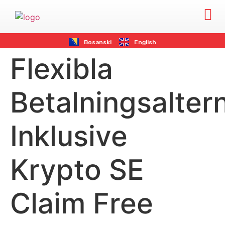
Bosanski
English
Flexibla
Betalningsalter
Inklusive
Krypto SE
Claim Free