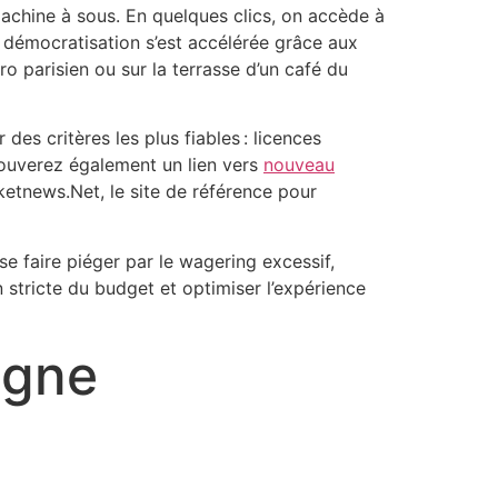
machine à sous. En quelques clics, on accède à
e démocratisation s’est accélérée grâce aux
 parisien ou sur la terrasse d’un café du
es critères les plus fiables : licences
trouverez également un lien vers
nouveau
tnews.Net, le site de référence pour
e faire piéger par le wagering excessif,
n stricte du budget et optimiser l’expérience
igne