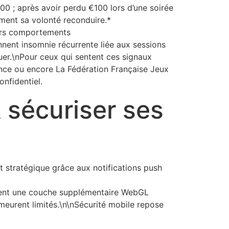
0 ; après avoir perdu €100 lors d’une soirée
ment sa volonté reconduire.*
eurs comportements
nnent insomnie récurrente liée aux sessions
uer.\nPour ceux qui sentent ces signaux
nce ou encore La Fédération Française Jeux
nfidentiel.
 sécuriser ses
t stratégique grâce aux notifications push
ouvent une couche supplémentaire WebGL
meurent limités.\n\nSécurité mobile repose