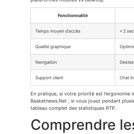
Fonctionnalité
Temps moyen d’accès
< 2 se
Qualité graphique
Optimi
Navigation
Gestes 
Support client
Chat in
En pratique, si votre priorité est l’ergonomi
Basketnews.Net ; si vous jouez pendant plusieu
tableau complet des statistiques RTP.
Comprendre les