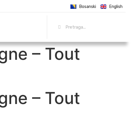
Bosanski
English
gne – Tout
gne – Tout