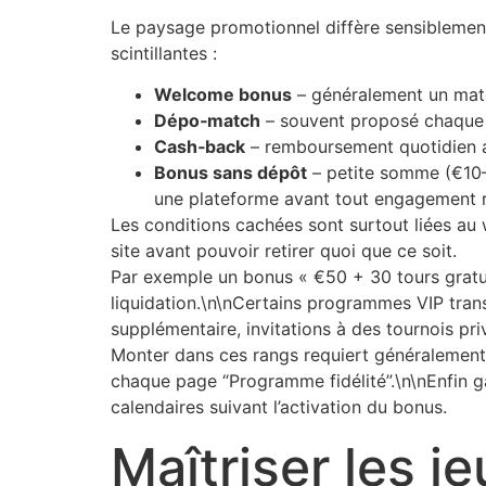
Le paysage promotionnel diffère sensiblement
scintillantes :
Welcome bonus
– généralement un matc
Dépo‑match
– souvent proposé chaque s
Cash‑back
– remboursement quotidien al
Bonus sans dépôt
– petite somme (€10–€
une plateforme avant tout engagement r
Les conditions cachées sont surtout liées au w
site avant pouvoir retirer quoi que ce soit.
Par exemple un bonus « €50 + 30 tours gratui
liquidation.\n\nCertains programmes VIP tra
supplémentaire, invitations à des tournois pr
Monter dans ces rangs requiert généralement 
chaque page “Programme fidélité”.\n\nEnfin ga
calendaires suivant l’activation du bonus.
Maîtriser les j