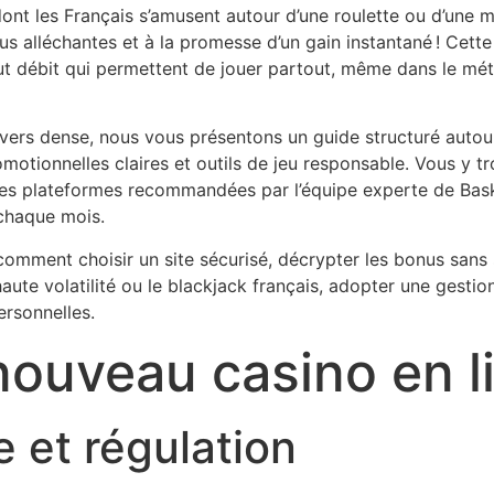
dont les Français s’amusent autour d’une roulette ou d’une 
lus alléchantes et à la promesse d’un gain instantané ! Cett
 débit qui permettent de jouer partout, même dans le métro
vers dense, nous vous présentons un guide structuré autour d
omotionnelles claires et outils de jeu responsable. Vous y 
es plateformes recommandées par l’équipe experte de Baske
 chaque mois.
comment choisir un site sécurisé, décrypter les bonus sans s
haute volatilité ou le blackjack français, adopter une gestio
rsonnelles.
 nouveau casino en l
e et régulation