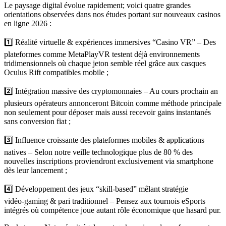
Le paysage digital évolue rapidement; voici quatre grandes
orientations observées dans nos études portant sur nouveaux casinos
en ligne 2026 :
1️⃣ Réalité virtuelle & expériences immersives “Casino VR” – Des
plateformes comme MetaPlayVR testent déjà environnements
tridimensionnels où chaque jeton semble réel grâce aux casques
Oculus Rift compatibles mobile ;
2️⃣ Intégration massive des cryptomonnaies – Au cours prochain an
plusieurs opérateurs annonceront Bitcoin comme méthode principale
non seulement pour déposer mais aussi recevoir gains instantanés
sans conversion fiat ;
3️⃣ Influence croissante des plateformes mobiles & applications
natives – Selon notre veille technologique plus de 80 % des
nouvelles inscriptions proviendront exclusivement via smartphone
dès leur lancement ;
4️⃣ Développement des jeux “skill‑based” mêlant stratégie
vidéo‑gaming & pari traditionnel – Pensez aux tournois eSports
intégrés où compétence joue autant rôle économique que hasard pur.