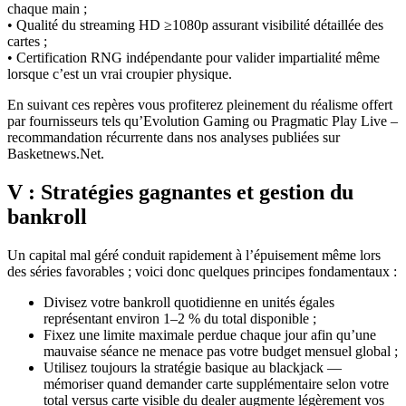
chaque main ;
• Qualité du streaming HD ≥1080p assurant visibilité détaillée des
cartes ;
• Certification RNG indépendante pour valider impartialité même
lorsque c’est un vrai croupier physique.
En suivant ces repères vous profiterez pleinement du réalisme offert
par fournisseurs tels qu’Evolution Gaming ou Pragmatic Play Live –
recommandation récurrente dans nos analyses publiées sur
Basketnews.Net.
V : Stratégies gagnantes et gestion du
bankroll
Un capital mal géré conduit rapidement à l’épuisement même lors
des séries favorables ; voici donc quelques principes fondamentaux :
Divisez votre bankroll quotidienne en unités égales
représentant environ 1–2 % du total disponible ;
Fixez une limite maximale perdue chaque jour afin qu’une
mauvaise séance ne menace pas votre budget mensuel global ;
Utilisez toujours la stratégie basique au blackjack —
mémoriser quand demander carte supplémentaire selon votre
total versus carte visible du dealer augmente légèrement vos