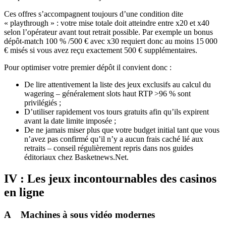
Ces offres s’accompagnent toujours d’une condition dite
« playthrough » : votre mise totale doit atteindre entre x20 et x40
selon l’opérateur avant tout retrait possible. Par exemple un bonus
dépôt‑match 100 % /500 € avec x30 requiert donc au moins 15 000
€ misés si vous avez reçu exactement 500 € supplémentaires.
Pour optimiser votre premier dépôt il convient donc :
De lire attentivement la liste des jeux exclusifs au calcul du
wagering – généralement slots haut RTP >96 % sont
privilégiés ;
D’utiliser rapidement vos tours gratuits afin qu’ils expirent
avant la date limite imposée ;
De ne jamais miser plus que votre budget initial tant que vous
n’avez pas confirmé qu’il n’y a aucun frais caché lié aux
retraits – conseil régulièrement repris dans nos guides
éditoriaux chez Basketnews.Net.
IV : Les jeux incontournables des casinos
en ligne
A Machines à sous vidéo modernes