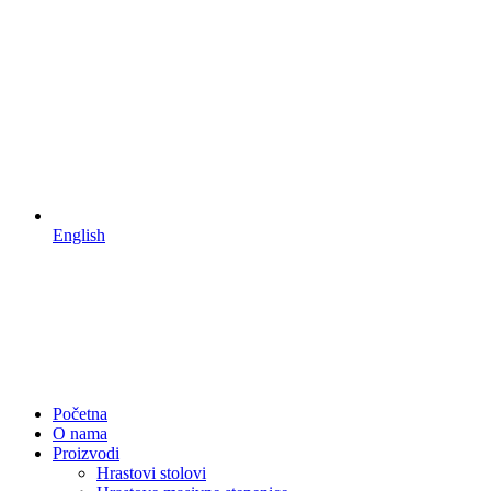
English
Početna
O nama
Proizvodi
Hrastovi stolovi