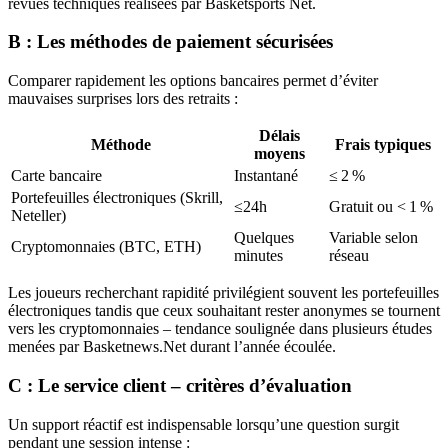
revues techniques réalisées par Basketsports Net.
B : Les méthodes de paiement sécurisées
Comparer rapidement les options bancaires permet d’éviter
mauvaises surprises lors des retraits :
Délais
Méthode
Frais typiques
moyens
Carte bancaire
Instantané
≤ 2 %
Portefeuilles électroniques (Skrill,
≤24h
Gratuit ou < 1 %
Neteller)
Quelques
Variable selon
Cryptomonnaies (BTC, ETH)
minutes
réseau
Les joueurs recherchant rapidité privilégient souvent les portefeuilles
électroniques tandis que ceux souhaitant rester anonymes se tournent
vers les cryptomonnaies – tendance soulignée dans plusieurs études
menées par Basketnews.Net durant l’année écoulée.
C : Le service client – critères d’évaluation
Un support réactif est indispensable lorsqu’une question surgit
pendant une session intense :