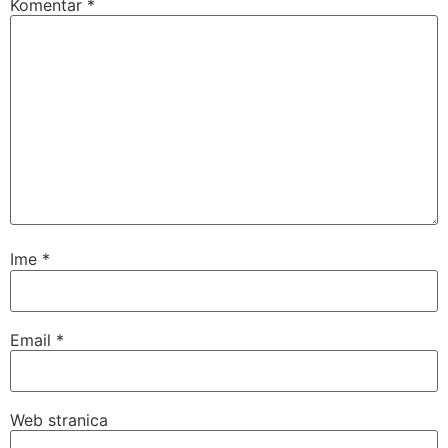
Komentar
*
Ime
*
Email
*
Web stranica