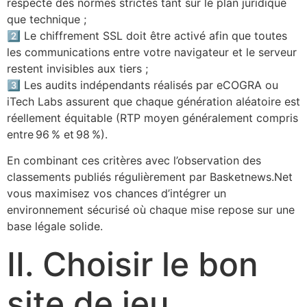
respecte des normes strictes tant sur le plan juridique
que technique ;
2️⃣ Le chiffrement SSL doit être activé afin que toutes
les communications entre votre navigateur et le serveur
restent invisibles aux tiers ;
3️⃣ Les audits indépendants réalisés par eCOGRA ou
iTech Labs assurent que chaque génération aléatoire est
réellement équitable (RTP moyen généralement compris
entre 96 % et 98 %).
En combinant ces critères avec l’observation des
classements publiés régulièrement par Basketnews.Net
vous maximisez vos chances d’intégrer un
environnement sécurisé où chaque mise repose sur une
base légale solide.
II. Choisir le bon
site de jeu