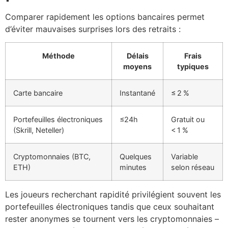
Comparer rapidement les options bancaires permet
d’éviter mauvaises surprises lors des retraits :
Méthode
Délais
Frais
moyens
typiques
Carte bancaire
Instantané
≤ 2 %
Portefeuilles électroniques
≤24h
Gratuit ou
(Skrill, Neteller)
< 1 %
Cryptomonnaies (BTC,
Quelques
Variable
ETH)
minutes
selon réseau
Les joueurs recherchant rapidité privilégient souvent les
portefeuilles électroniques tandis que ceux souhaitant
rester anonymes se tournent vers les cryptomonnaies –