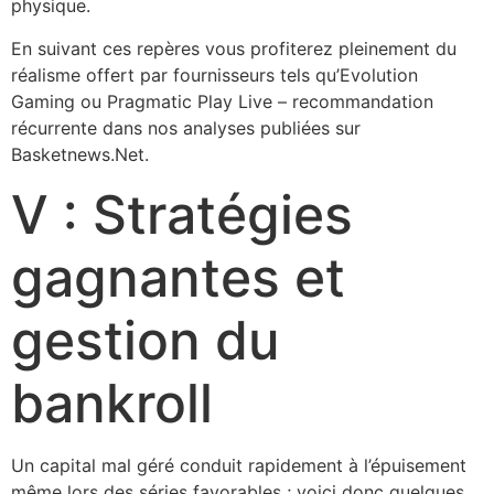
physique.
En suivant ces repères vous profiterez pleinement du
réalisme offert par fournisseurs tels qu’Evolution
Gaming ou Pragmatic Play Live – recommandation
récurrente dans nos analyses publiées sur
Basketnews.Net.
V : Stratégies
gagnantes et
gestion du
bankroll
Un capital mal géré conduit rapidement à l’épuisement
même lors des séries favorables ; voici donc quelques