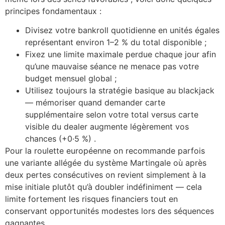
principes fondamentaux :
Divisez votre bankroll quotidienne en unités égales
représentant environ 1–2 % du total disponible ;
Fixez une limite maximale perdue chaque jour afin
qu’une mauvaise séance ne menace pas votre
budget mensuel global ;
Utilisez toujours la stratégie basique au blackjack
— mémoriser quand demander carte
supplémentaire selon votre total versus carte
visible du dealer augmente légèrement vos
chances (+0·5 %) .
Pour la roulette européenne on recommande parfois
une variante allégée du système Martingale où après
deux pertes consécutives on revient simplement à la
mise initiale plutôt qu’à doubler indéfiniment — cela
limite fortement les risques financiers tout en
conservant opportunités modestes lors des séquences
gagnantes.