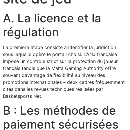
A. La licence et la
régulation
La première étape consiste à identifier la juridiction
sous laquelle opère le portail choisi. L’ANJ française
impose un contrôle strict sur la protection du joueur
français tandis que la Malta Gaming Authority offre
souvent davantage de flexibilité au niveau des
promotions internationales – deux cadres fréquemment
cités dans les revues techniques réalisées par
Basketsports Net.
B : Les méthodes de
paiement sécurisées