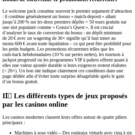
Le welcome pack constitue souvent le premier argument d’attraction
: il combine généralement un bonus « match‑deposit » allant
jusqu’à 200 % sur les deux premiers dépôts + 50 tours gratuits sur
une slot populaire comme « Gonzo’s Quest ». Il est crucial
d’analyser le taux de conversion du bonus : un dépôt minimum
de 20 € avec un wagering de 30× signifie qu’il faut miser au
moins 600 € avant toute liquidation – ce qui peut être prohibitif pour
les petits budgets. Les promotions récurrentes telles que les
cash‑back hebdomadaires (10 % sur pertes nettes), les tournois à
jackpot progressif ou les programmes VIP à paliers offrent quant à
elles une valeur ajoutée durable si leurs exigences restent réalistes
(< 20×). Un bon site indique clairement ces conditions dans une
page dédiée afin d’éviter toute surprise désagréable après le gain
d’un bonus gratuit.
II️⃣ Les différents types de jeux proposés
par les casinos online
Les casinos modernes classent leurs offres autour de quatre piliers
principaux :
Machines à sous vidéo – Des rouleaux virtuels avec cinq à six