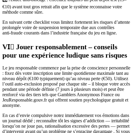
€10) avant tout gros retrait afin que le système reconnaisse votre
méthode comme sûre.
En suivant cette checklist vous limitez fortement les risques d’attente
prolongée voire de suspension temporaire due aux contrôles
anti‑fraude courants dans l’industrie française du jeu en ligne.
VI️⃣ Jouer responsablement – conseils
pour une expérience ludique sans risques
Le jeu responsable commence par la prise de conscience personnelle
: fixez dès votre inscription une limite quotidienne maximale tant au
niveau dépôt (€100 typiquement) qu’au niveau perte (€50). Utilisez
l’outil auto‑exclusion proposé par chaque site – il bloque votre accès
pendant une période définie (7 jours à plusieurs mois) et peut être
renforcé via des tiers tels que Gamblers Anonymous France ou
JeuResponsable.gouv.fr qui offrent soutien psychologique gratuit et
anonyme.
En cas d’envie compulsive notez immédiatement vos émotions dans
un journal dédié ; reconnaître tôt les signes d’addiction — irritabilité
lorsqu’on ne joue pas, rationalisation excessive des pertes — permet
d’intervenir avant qu’un problème ne s’enracine davantage . Si vous