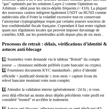
“gas” optimisés par les solutions Layer‑2 comme Optimism ou
Arbitrum – idéal pour les micro‑dépôts fréquents (< €10). La plupart
des nouveaux casinos intègrent également USDT ou BUSD comme
stablecoins afin d’éviter la volatilité excessive tout en conservant
l’anonymat cryptographique requis par certains joueurs soucieux de
leur confidentialité fiscale française. Cependant il faut rester vigilant
quant aux régulations locales qui peuvent imposer davantage de
contrôles AML sur les portefeuilles actifs depuis plus de six mois .
Processus de retrait : délais, vérifications d’identité &
astuces anti‑blocage
1️⃣ Soumettez votre demande via le tableau “Retrait” du compte
joueur → choisissez méthode préférée (carte bancaire ou crypto).
2️⃣ Fournissez documents KYC standardisés : pièce d’identité
officielle + justificatif domicile ≤ trois mois + capture écran du
relevé bancaire montrant votre nom complet.
3️⃣ Attendez la validation interne (généralement <24 h) ; si vous
avez déjà effectué au moins deux dépôts précédents votre profil est
considéré “trusted” et accélère le traitement.
4️⃣ Astuce anti‑blocage : effectuez toujours un petit dépôt test (€5–