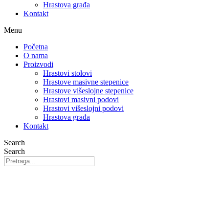
Hrastova građa
Kontakt
Menu
Početna
O nama
Proizvodi
Hrastovi stolovi
Hrastove masivne stepenice
Hrastove višeslojne stepenice
Hrastovi masivni podovi
Hrastovi višeslojni podovi
Hrastova građa
Kontakt
Search
Search