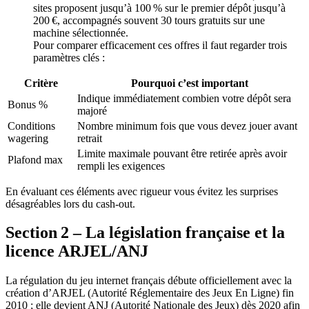
sites proposent jusqu’à 100 % sur le premier dépôt jusqu’à
200 €, accompagnés souvent 30 tours gratuits sur une
machine sélectionnée.
Pour comparer efficacement ces offres il faut regarder trois
paramètres clés :
Critère
Pourquoi c’est important
Indique immédiatement combien votre dépôt sera
Bonus %
majoré
Conditions
Nombre minimum fois que vous devez jouer avant
wagering
retrait
Limite maximale pouvant être retirée après avoir
Plafond max
rempli les exigences
En évaluant ces éléments avec rigueur vous évitez les surprises
désagréables lors du cash‑out.
Section 2 – La législation française et la
licence ARJEL/ANJ
La régulation du jeu internet français débute officiellement avec la
création d’ARJEL (Autorité Réglementaire des Jeux En Ligne) fin
2010 ; elle devient ANJ (Autorité Nationale des Jeux) dès 2020 afin