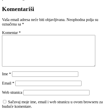
Komentariši
Vaša email adresa neće biti objavljivana.
Neophodna polja su
označena sa
*
Komentar
*
Ime
*
Email
*
Web stranica
Sačuvaj moje ime, email i web stranicu u ovom browseru za
buduće komentare.