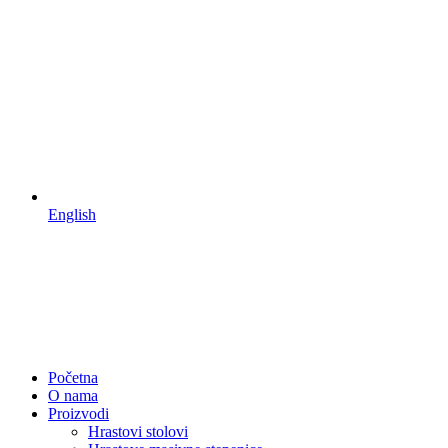
English
Početna
O nama
Proizvodi
Hrastovi stolovi