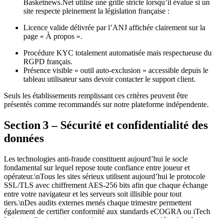
Basketnews.Net utilise une grille stricte lorsqu’il évalue si un
site respecte pleinement la législation française :
Licence valide délivrée par l’ANJ affichée clairement sur la
page « À propos ».
Procédure KYC totalement automatisée mais respectueuse du
RGPD français.
Présence visible « outil auto‑exclusion » accessible depuis le
tableau utilisateur sans devoir contacter le support client.
Seuls les établissements remplissant ces critères peuvent être
présentés comme recommandés sur notre plateforme indépendente.
Section 3 – Sécurité et confidentialité des
données
Les technologies anti‑fraude constituent aujourd’hui le socle
fondamental sur lequel repose toute confiance entre joueur et
opérateur.\nTous les sites sérieux utilisent aujourd’hui le protocole
SSL/TLS avec chiffrement AES‑256 bits afin que chaque échange
entre votre navigateur et les serveurs soit illisible pour tout
tiers.\nDes audits externes menés chaque trimestre permettent
également de certifier conformité aux standards eCOGRA ou iTech