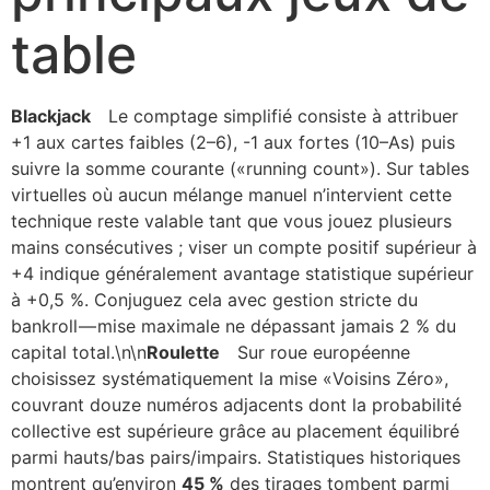
table
Blackjack
Le comptage simplifié consiste à attribuer
+1 aux cartes faibles (2–6), -1 aux fortes (10–As) puis
suivre la somme courante («​running count​»). Sur tables
virtuelles où aucun mélange manuel n’intervient cette
technique reste valable tant que vous jouez plusieurs
mains consécutives ; viser un compte positif supérieur à
+4 indique généralement avantage statistique supérieur
à +0,5 %. Conjuguez cela avec gestion stricte du
bankroll — mise maximale ne dépassant jamais 2 % du
capital total.\n\n
Roulette
Sur roue européenne
choisissez systématiquement la mise «​Voisins Zéro​»,
couvrant douze numéros adjacents dont la probabilité
collective est supérieure grâce au placement équilibré
parmi hauts/bas pairs/impairs. Statistiques historiques
montrent qu’environ
45 %
des tirages tombent parmi