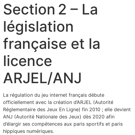
Section 2 – La
législation
française et la
licence
ARJEL/ANJ
La régulation du jeu internet français débute
officiellement avec la création d’ARJEL (Autorité
Réglementaire des Jeux En Ligne) fin 2010 ; elle devient
ANJ (Autorité Nationale des Jeux) dès 2020 afin
d’élargir ses compétences aux paris sportifs et paris
hippiques numériques.