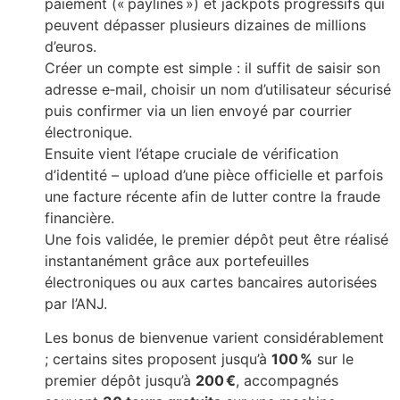
paiement (« paylines ») et jackpots progressifs qui
peuvent dépasser plusieurs dizaines de millions
d’euros.
Créer un compte est simple : il suffit de saisir son
adresse e‑mail, choisir un nom d’utilisateur sécurisé
puis confirmer via un lien envoyé par courrier
électronique.
Ensuite vient l’étape cruciale de vérification
d’identité – upload d’une pièce officielle et parfois
une facture récente afin de lutter contre la fraude
financière.
Une fois validée, le premier dépôt peut être réalisé
instantanément grâce aux portefeuilles
électroniques ou aux cartes bancaires autorisées
par l’ANJ.
Les bonus de bienvenue varient considérablement
; certains sites proposent jusqu’à
100 %
sur le
premier dépôt jusqu’à
200 €
, accompagnés