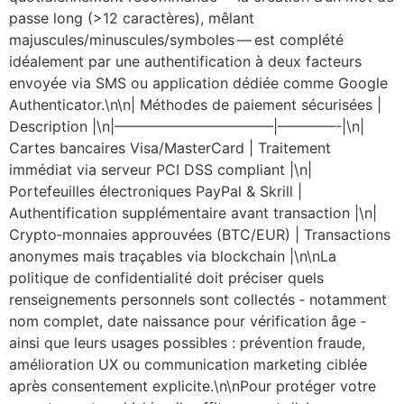
passe long (>12 caractères), mêlant
majuscules/minuscules/symboles — est complété
idéalement par une authentification à deux facteurs
envoyée via SMS ou application dédiée comme Google
Authenticator.\n\n| Méthodes de paiement sécurisées |
Description |\n|———————————|————-|\n|
Cartes bancaires Visa/MasterCard | Traitement
immédiat via serveur PCI DSS compliant |\n|
Portefeuilles électroniques PayPal & Skrill |
Authentification supplémentaire avant transaction |\n|
Crypto‑monnaies approuvées (BTC/EUR) | Transactions
anonymes mais traçables via blockchain |\n\nLa
politique de confidentialité doit préciser quels
renseignements personnels sont collectés ‑ notamment
nom complet, date naissance pour vérification âge ‑
ainsi que leurs usages possibles : prévention fraude,
amélioration UX ou communication marketing ciblée
après consentement explicite.\n\nPour protéger votre