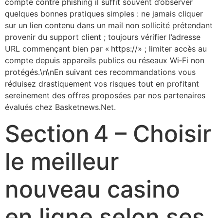
compte contre phishing il suffit souvent d’observer
quelques bonnes pratiques simples : ne jamais cliquer
sur un lien contenu dans un mail non sollicité prétendant
provenir du support client ; toujours vérifier l’adresse
URL commençant bien par « https://» ; limiter accès au
compte depuis appareils publics ou réseaux Wi‑Fi non
protégés.\n\nEn suivant ces recommandations vous
réduisez drastiquement vos risques tout en profitant
sereinement des offres proposées par nos partenaires
évalués chez Basketnews.Net.
Section 4 – Choisir
le meilleur
nouveau casino
en ligne selon ses