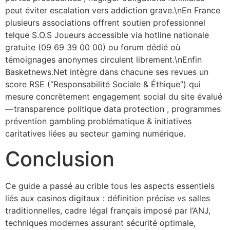
peut éviter escalation vers addiction grave.\nEn France
plusieurs associations offrent soutien professionnel
telque S.O.S Joueurs accessible via hotline nationale
gratuite (09 69 39 00 00) ou forum dédié où
témoignages anonymes circulent librement.\nEnfin
Basketnews.Net intègre dans chacune ses revues un
score RSE (“Responsabilité Sociale & Éthique”) qui
mesure concrètement engagement social du site évalué
— transparence politique data protection , programmes
prévention gambling problématique & initiatives
caritatives liées au secteur gaming numérique.
Conclusion
Ce guide a passé au crible tous les aspects essentiels
liés aux casinos digitaux : définition précise vs salles
traditionnelles, cadre légal français imposé par l’ANJ,
techniques modernes assurant sécurité optimale,