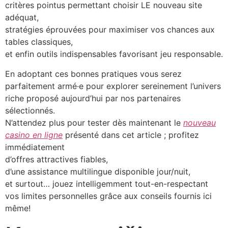
critères pointus permettant choisir LE nouveau site
adéquat,
stratégies éprouvées pour maximiser vos chances aux
tables classiques,
et enfin outils indispensables favorisant jeu responsable.​
En adoptant ces bonnes pratiques vous serez
parfaitement armé·e pour explorer sereinement l’univers
riche proposé aujourd’hui par nos partenaires
sélectionnés.
N’attendez plus pour tester dès maintenant le
nouveau
casino en ligne
présenté dans cet article ; profitez
immédiatement
d’offres attractives fiables,
d’une assistance multilingue disponible jour/nuit,
et surtout… jouez intelligemment tout-en-respectant
vos limites personnelles grâce aux conseils fournis ici
même!