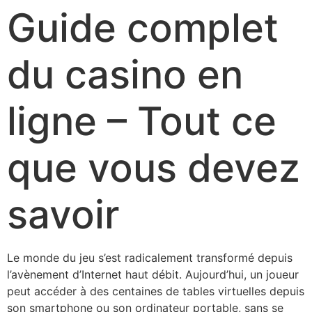
Guide complet
du casino en
ligne – Tout ce
que vous devez
savoir
Le monde du jeu s’est radicalement transformé depuis
l’avènement d’Internet haut débit. Aujourd’hui, un joueur
peut accéder à des centaines de tables virtuelles depuis
son smartphone ou son ordinateur portable, sans se