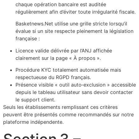
chaque opération bancaire est auditée
régulièrement afin d’éviter toute irrégularité fiscale.
Basketnews.Net utilise une grille stricte lorsqu’il
évalue si un site respecte pleinement la législation
française :
Licence valide délivrée par l’ANJ affichée
clairement sur la page « À propos ».
Procédure KYC totalement automatisée mais
respectueuse du RGPD français.
Présence visible « outil auto‑exclusion » accessible
depuis le tableau utilisateur sans devoir contacter
le support client.
Seuls les établissements remplissant ces critères
peuvent être présentés comme recommandés sur notre
plateforme indépendente.