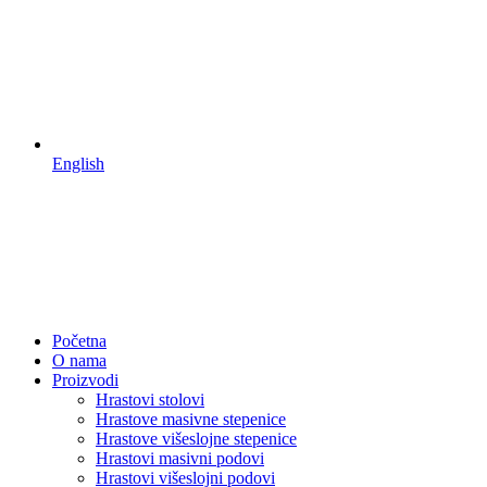
English
Početna
O nama
Proizvodi
Hrastovi stolovi
Hrastove masivne stepenice
Hrastove višeslojne stepenice
Hrastovi masivni podovi
Hrastovi višeslojni podovi