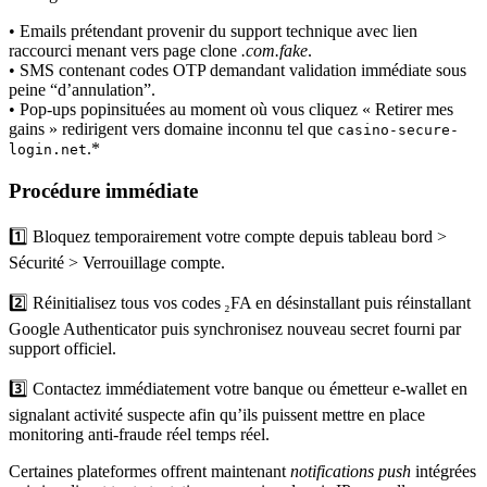
• Emails prétendant provenir du support technique avec lien
raccourci menant vers page clone
.com.fake
.
• SMS contenant codes OTP demandant validation immédiate sous
peine “d’annulation”.
• Pop‑ups popinsituées au moment où vous cliquez « Retirer mes
gains » redirigent vers domaine inconnu tel que
casino-secure-
.*
login.net
Procédure immédiate
1️⃣ Bloquez temporairement votre compte depuis tableau bord >
Sécurité > Verrouillage compte.
2️⃣ Réinitialisez tous vos codes ₂FA en désinstallant puis réinstallant
Google Authenticator puis synchronisez nouveau secret fourni par
support officiel.
3️⃣ Contactez immédiatement votre banque ou émetteur e‐wallet en
signalant activité suspecte afin qu’ils puissent mettre en place
monitoring anti-fraude réel temps réel.
Certaines plateformes offrent maintenant
notifications push
intégrées