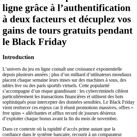
ligne grâce à l’authentification
à deux facteurs et décuplez vos
gains de tours gratuits pendant
le Black Friday
Introduction
L’univers du jeu en ligne connaît une croissance exponentielle
depuis plusieurs années ; plus d’un milliard d’utilisateurs mondiaux
placent chaque semaine leurs mises sur des machines à sous, des
tables live ou des paris sportifs virtuels. Cette popularité
s’accompagne d’un risque grandissant : les cybercriminels ciblent
particulièrement les transactions financières et utilisent des bots
sophistiqués pour intercepter des données sensibles. Le Black Friday
vient renforcer ces enjeux car il réunit promotions massives, offres «
free spins » alléchantes et afflux record de joueurs désireux
d’exploiter chaque bonus avant la fin du mois de novembre.
Dans ce contexte où la rapidité d’accès prime autant que la
confiance dans le système bancaire, recourir à un comparateur