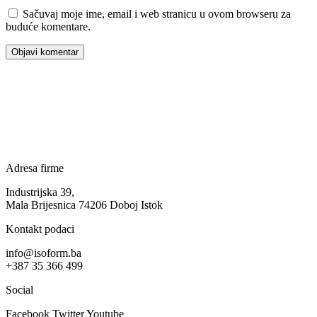
Sačuvaj moje ime, email i web stranicu u ovom browseru za
buduće komentare.
Adresa firme
Industrijska 39,
Mala Brijesnica 74206 Doboj Istok
Kontakt podaci
info@isoform.ba
+387 35 366 499
Social
Facebook
Twitter
Youtube