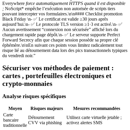
Everywhere
force automatiquement HTTPS quand il est disponible
;
NoScript* empêche l’exécution non autorisée de scripts tiers
pouvant intercepter vos formulaires.\n\n#### Checklist promotion
Black Friday \n- ✅ Le certificat est valide ≥30 jours après
aujourd’hui.\n- ✅ Le protocole TLS version ≥1·3 est activé.\n- ✅
Aucun avertissement “connexion non sécurisée” affiché lors du
chargement rapide page dépôt.\n- ✅ Le serveur supporte Perfect
Forward Secrecy afin que chaque session possède sa propre clé
éphémère.\n\nEn suivant ces points vous limitez radicalement tout
risque lié au détournement data lors des pics transactionnels typiques
du vendredi noir.”
Sécuriser vos méthodes de paiement :
cartes , portefeuilles électroniques et
crypto‑monnaies
Analyse risques spécifiques
Moyen
Risques majeurs
Mesures recommandées
Carte
Détournement
Utilisez carte virtuelle jetable ;
bancaire
CVV via phishing
activez alertes SMS
traditionnelle