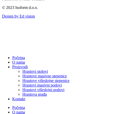
© 2023 Isoform d.o.o.
Design by Ed vision
Početna
O nama
Proizvodi
Hrastovi stolovi
Hrastove masivne stepenice
Hrastove višeslojne stepenice
Hrastovi masivni podovi
Hrastovi višeslojni podovi
Hrastova građa
Kontakt
Početna
O nama