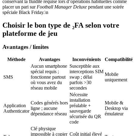
conservant la fluidité requise lors d’opérations habituelles comme
placer un pari sur
Football Manager Deluxe
pendant une soirée
spéciale Black Friday.\n
Choisir le bon type de ₂FA selon votre
plateforme de jeu
Avantages / limites
Méthode
Avantages
Inconvénients
Compatibilité
Aucun smartphone
Susceptible aux
spécial requis ;
interceptions SIM
Mobile
SMS
fonctionne partout
swap ; délai
uniquement
où vous avez du
parfois >30
réseau mobile
secondes
Nécessite
installation
Codes générés hors
Mobile &
Application
préalable +
ligne ; aucune
Desktop via
Authenticator
sauvegarde
dépendance réseau
émulateur
sécurisée du QR
code
Clé physique
impossible à copier
Coût initial élevé