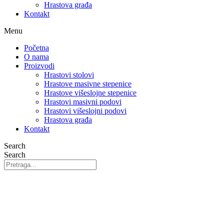
Hrastova građa
Kontakt
Menu
Početna
O nama
Proizvodi
Hrastovi stolovi
Hrastove masivne stepenice
Hrastove višeslojne stepenice
Hrastovi masivni podovi
Hrastovi višeslojni podovi
Hrastova građa
Kontakt
Search
Search