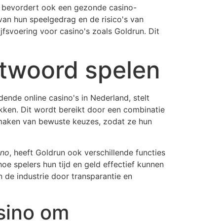
et bevordert ook een gezonde casino-
van hun speelgedrag en de risico's van
fsvoering voor casino's zoals Goldrun. Dit
ntwoord spelen
ende online casino's in Nederland, stelt
kken. Dit wordt bereikt door een combinatie
t maken van bewuste keuzes, zodat ze hun
eno
, heeft Goldrun ook verschillende functies
oe spelers hun tijd en geld effectief kunnen
 de industrie door transparantie en
sino om