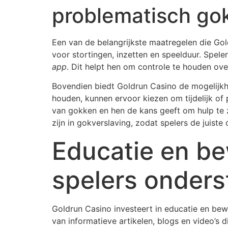
problematisch go
Een van de belangrijkste maatregelen die Go
voor stortingen, inzetten en speelduur. Spele
app
. Dit helpt hen om controle te houden ov
Bovendien biedt Goldrun Casino de mogelijkh
houden, kunnen ervoor kiezen om tijdelijk of 
van gokken en hen de kans geeft om hulp te 
zijn in gokverslaving, zodat spelers de juiste
Educatie en b
spelers onders
Goldrun Casino investeert in educatie en be
van informatieve artikelen, blogs en video’s