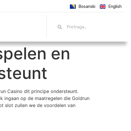
Bosanski
English
spelen en
steunt
un Casino dit principe ondersteunt.
ook ingaan op de maatregelen die Goldrun
t slot zullen we de voordelen van