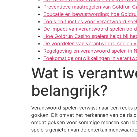
Preventieve maatregelen van Goldrun C
Educatie en bewustwording: hoe Goldru
Tools en functies voor verantwoord spe
De impact van verantwoord spelen op de
Hoe Goldrun Casino spelers helpt bij h
De voordelen van verantwoord spelen vo
Regelgeving en verantwoord spelen in 
Toekomstige ontwikkelingen in verantw
Wat is verantw
belangrijk?
Verantwoord spelen verwijst naar een reeks p
gokken. Dit omvat het herkennen van de risico
omdat gokken voor sommige mensen kan leide
spelers genieten van de entertainmentwaarde