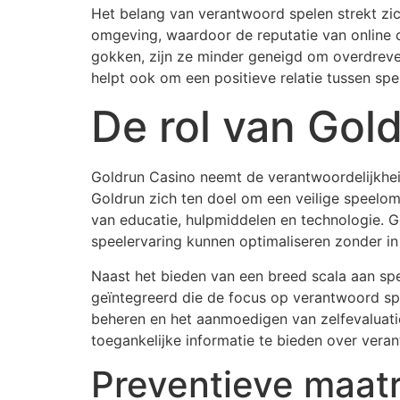
Het belang van verantwoord spelen strekt zi
omgeving, waardoor de reputatie van online c
gokken, zijn ze minder geneigd om overdreven
helpt ook om een positieve relatie tussen spe
De rol van Gol
Goldrun Casino neemt de verantwoordelijkheid
Goldrun zich ten doel om een veilige speelo
van educatie, hulpmiddelen en technologie. G
speelervaring kunnen optimaliseren zonder i
Naast het bieden van een breed scala aan sp
geïntegreerd die de focus op verantwoord spe
beheren en het aanmoedigen van zelfevaluatie
toegankelijke informatie te bieden over vera
Preventieve maat