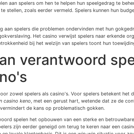
len aan spelers om hen te helpen hun speelgedrag te behere
 te stellen, zoals eerder vermeld. Spelers kunnen hun budge
g aan spelers die problemen ondervinden met hun gokgedra
 gokverslaving. Het casino verwijst spelers naar erkende org
trokkenheid bij het welzijn van spelers toont hun toewijdi
an verantwoord spe
no's
oor zowel spelers als casino's. Voor spelers betekent het 
n casino keno
, met een gerust hart, wetende dat ze de con
n vermindert de kans op problematisch gokken.
oord spelen het opbouwen van een sterke en betrouwbare re
lers zijn eerder geneigd om terug te keren naar een casin
 en loyale klantenbasis. Dit is een win-win situatie voor zow