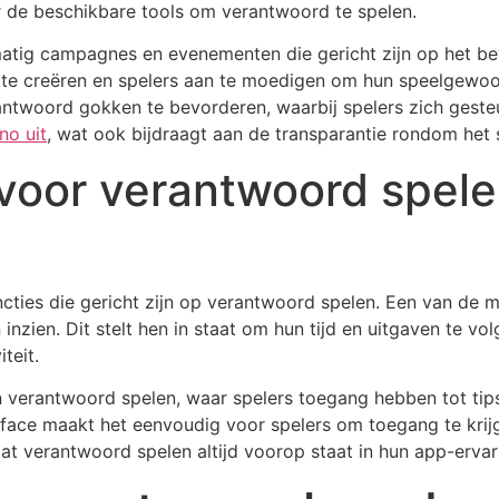
r de beschikbare tools om verantwoord te spelen.
atig campagnes en evenementen die gericht zijn op het b
 te creëren en spelers aan te moedigen om hun speelgewoon
antwoord gokken te bevorderen, waarbij spelers zich geste
no uit
, wat ook bijdraagt aan de transparantie rondom het
 voor verantwoord spele
ncties die gericht zijn op verantwoord spelen. Een van de m
inzien. Dit stelt hen in staat om hun tijd en uitgaven te v
teit.
n verantwoord spelen, waar spelers toegang hebben tot tip
rface maakt het eenvoudig voor spelers om toegang te krijg
at verantwoord spelen altijd voorop staat in hun app-ervar