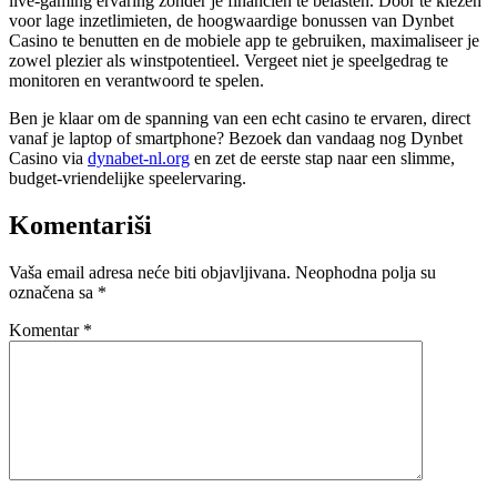
live‑gaming ervaring zonder je financiën te belasten. Door te kiezen
voor lage inzetlimieten, de hoogwaardige bonussen van Dynbet
Casino te benutten en de mobiele app te gebruiken, maximaliseer je
zowel plezier als winstpotentieel. Vergeet niet je speelgedrag te
monitoren en verantwoord te spelen.
Ben je klaar om de spanning van een echt casino te ervaren, direct
vanaf je laptop of smartphone? Bezoek dan vandaag nog Dynbet
Casino via
dynabet‑nl.org
en zet de eerste stap naar een slimme,
budget‑vriendelijke speelervaring.
Komentariši
Vaša email adresa neće biti objavljivana.
Neophodna polja su
označena sa
*
Komentar
*