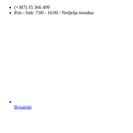
Skip
(+387) 35 366 499
to
Pon - Sub: 7:00 - 16:00 / Nedjelja neradna
content
Bosanski