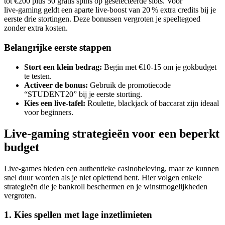
tot €200 plus 50 gratis spins op geselecteerde slots. Voor
live‑gaming geldt een aparte live‑boost van 20 % extra credits bij je
eerste drie stortingen. Deze bonussen vergroten je speeltegoed
zonder extra kosten.
Belangrijke eerste stappen
Stort een klein bedrag:
Begin met €10‑15 om je gokbudget
te testen.
Activeer de bonus:
Gebruik de promotiecode
“STUDENT20” bij je eerste storting.
Kies een live‑tafel:
Roulette, blackjack of baccarat zijn ideaal
voor beginners.
Live‑gaming strategieën voor een beperkt
budget
Live‑games bieden een authentieke casinobeleving, maar ze kunnen
snel duur worden als je niet oplettend bent. Hier volgen enkele
strategieën die je bankroll beschermen en je winstmogelijkheden
vergroten.
1. Kies spellen met lage inzetlimieten