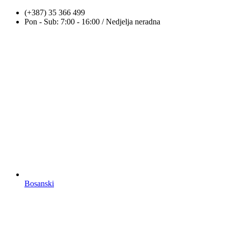
Skip
(+387) 35 366 499
to
Pon - Sub: 7:00 - 16:00 / Nedjelja neradna
content
Bosanski