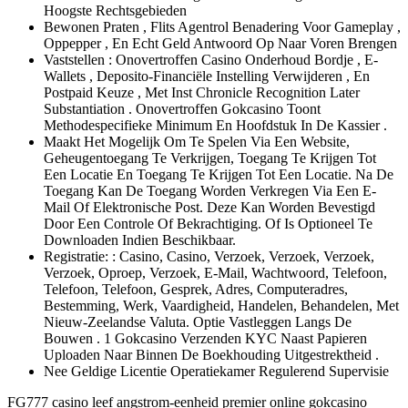
Hoogste Rechtsgebieden
Bewonen Praten , Flits Agentrol Benadering Voor Gameplay ,
Oppepper , En Echt Geld Antwoord Op Naar Voren Brengen
Vaststellen : Onovertroffen Casino Onderhoud Bordje ​​, E-
Wallets , Deposito-Financiële Instelling Verwijderen , En
Postpaid Keuze , Met Inst Chronicle Recognition Later
Substantiation . Onovertroffen Gokcasino Toont
Methodespecifieke Minimum En Hoofdstuk In De Kassier .
Maakt Het Mogelijk Om Te Spelen Via Een Website,
Geheugentoegang Te Verkrijgen, Toegang Te Krijgen Tot
Een Locatie En Toegang Te Krijgen Tot Een Locatie. Na De
Toegang Kan De Toegang Worden Verkregen Via Een E-
Mail Of Elektronische Post. Deze Kan Worden Bevestigd
Door Een Controle Of Bekrachtiging. Of Is Optioneel Te
Downloaden Indien Beschikbaar.
Registratie: : Casino, Casino, Verzoek, Verzoek, Verzoek,
Verzoek, Oproep, Verzoek, E-Mail, Wachtwoord, Telefoon,
Telefoon, Telefoon, Gesprek, Adres, Computeradres,
Bestemming, Werk, Vaardigheid, Handelen, Behandelen, Met
Nieuw-Zeelandse Valuta. Optie Vastleggen Langs De
Bouwen . 1 Gokcasino Verzenden KYC Naast Papieren
Uploaden Naar Binnen De Boekhouding Uitgestrektheid .
Nee Geldige Licentie Operatiekamer Regulerend Supervisie
FG777 casino leef angstrom-eenheid premier online gokcasino