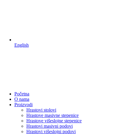
English
Početna
O nama
Proizvodi
Hrastovi stolovi
Hrastove masivne stepenice
Hrastove višeslojne stepenice
Hrastovi masivni podovi
Hrastovi višeslojni podovi