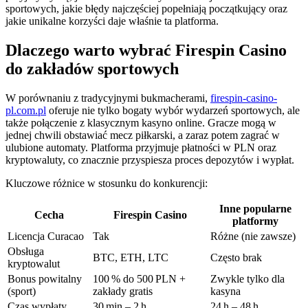
sportowych, jakie błędy najczęściej popełniają początkujący oraz
jakie unikalne korzyści daje właśnie ta platforma.
Dlaczego warto wybrać Firespin Casino
do zakładów sportowych
W porównaniu z tradycyjnymi bukmacherami,
firespin-casino-
pl.com.pl
oferuje nie tylko bogaty wybór wydarzeń sportowych, ale
także połączenie z klasycznym kasyno online. Gracze mogą w
jednej chwili obstawiać mecz piłkarski, a zaraz potem zagrać w
ulubione automaty. Platforma przyjmuje płatności w PLN oraz
kryptowaluty, co znacznie przyspiesza proces depozytów i wypłat.
Kluczowe różnice w stosunku do konkurencji:
Inne popularne
Cecha
Firespin Casino
platformy
Licencja Curacao
Tak
Różne (nie zawsze)
Obsługa
BTC, ETH, LTC
Często brak
kryptowalut
Bonus powitalny
100 % do 500 PLN +
Zwykle tylko dla
(sport)
zakłady gratis
kasyna
Czas wypłaty
30 min – 2 h
24 h – 48 h