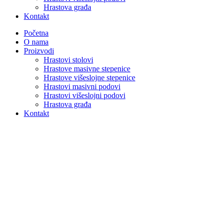
Hrastova građa
Kontakt
Početna
O nama
Proizvodi
Hrastovi stolovi
Hrastove masivne stepenice
Hrastove višeslojne stepenice
Hrastovi masivni podovi
Hrastovi višeslojni podovi
Hrastova građa
Kontakt