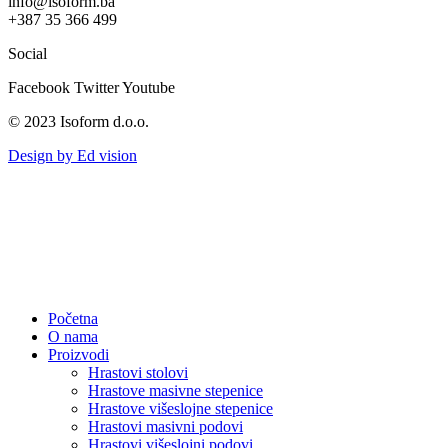
info@isoform.ba
+387 35 366 499
Social
Facebook
Twitter
Youtube
© 2023 Isoform d.o.o.
Design by Ed vision
Početna
O nama
Proizvodi
Hrastovi stolovi
Hrastove masivne stepenice
Hrastove višeslojne stepenice
Hrastovi masivni podovi
Hrastovi višeslojni podovi