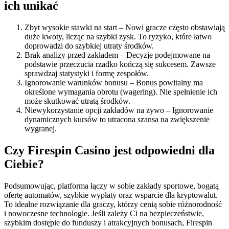
ich unikać
Zbyt wysokie stawki na start – Nowi gracze często obstawiają
duże kwoty, licząc na szybki zysk. To ryzyko, które łatwo
doprowadzi do szybkiej utraty środków.
Brak analizy przed zakładem – Decyzje podejmowane na
podstawie przeczucia rzadko kończą się sukcesem. Zawsze
sprawdzaj statystyki i formę zespołów.
Ignorowanie warunków bonusu – Bonus powitalny ma
określone wymagania obrotu (wagering). Nie spełnienie ich
może skutkować utratą środków.
Niewykorzystanie opcji zakładów na żywo – Ignorowanie
dynamicznych kursów to utracona szansa na zwiększenie
wygranej.
Czy Firespin Casino jest odpowiedni dla
Ciebie?
Podsumowując, platforma łączy w sobie zakłady sportowe, bogatą
ofertę automatów, szybkie wypłaty oraz wsparcie dla kryptowalut.
To idealne rozwiązanie dla graczy, którzy cenią sobie różnorodność
i nowoczesne technologie. Jeśli zależy Ci na bezpieczeństwie,
szybkim dostępie do funduszy i atrakcyjnych bonusach, Firespin