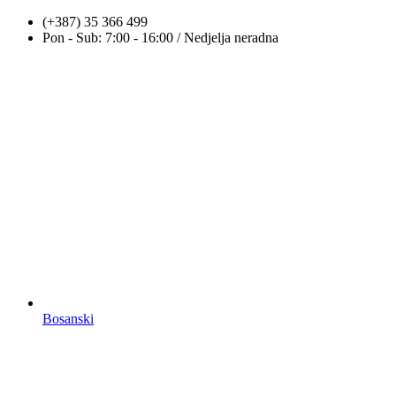
Skip
(+387) 35 366 499
to
Pon - Sub: 7:00 - 16:00 / Nedjelja neradna
content
Bosanski