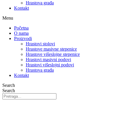
Hrastova građa
Kontakt
Menu
Početna
O nama
Proizvodi
Hrastovi stolovi
Hrastove masivne stepenice
Hrastove višeslojne stepenice
Hrastovi masivni podovi
Hrastovi višeslojni podovi
Hrastova građa
Kontakt
Search
Search