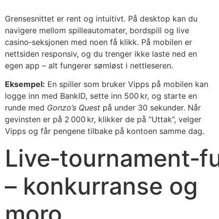
Grensesnittet er rent og intuitivt. På desktop kan du
navigere mellom spilleautomater, bordspill og live
casino‑seksjonen med noen få klikk. På mobilen er
nettsiden responsiv, og du trenger ikke laste ned en
egen app – alt fungerer sømløst i nettleseren.
Eksempel:
En spiller som bruker Vipps på mobilen kan
logge inn med BankID, sette inn 500 kr, og starte en
runde med
Gonzo’s Quest
på under 30 sekunder. Når
gevinsten er på 2 000 kr, klikker de på “Uttak”, velger
Vipps og får pengene tilbake på kontoen samme dag.
Live‑tournament‑f
– konkurranse og
moro