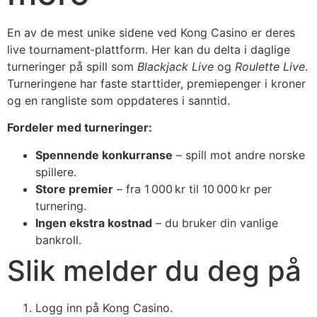
En av de mest unike sidene ved Kong Casino er deres
live tournament‑plattform. Her kan du delta i daglige
turneringer på spill som
Blackjack Live
og
Roulette Live
.
Turneringene har faste starttider, premiepenger i kroner
og en rangliste som oppdateres i sanntid.
Fordeler med turneringer:
Spennende konkurranse
– spill mot andre norske
spillere.
Store premier
– fra 1 000 kr til 10 000 kr per
turnering.
Ingen ekstra kostnad
– du bruker din vanlige
bankroll.
Slik melder du deg på
Logg inn på Kong Casino.