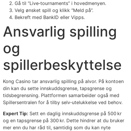
Gå til “Live‑tournaments” i hovedmenyen.
Velg ønsket spill og klikk “Meld på”.
Bekreft med BankID eller Vipps.
Ansvarlig spilling
og
spillerbeskyttelse
Kong Casino tar ansvarlig spilling på alvor. På kontoen
din kan du sette innskuddsgrense, tapsgrense og
tidsbegrensning. Plattformen samarbeider også med
Spillersentralen for å tilby selv‑utelukkelse ved behov.
Expert Tip:
Sett en daglig innskuddsgrense på 500 kr
og en tapsgrense på 300 kr. Dette hindrer at du bruker
mer enn du har råd til, samtidig som du kan nyte