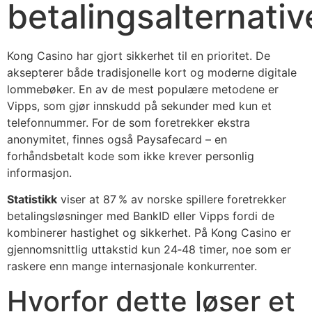
betalingsalternativ
Kong Casino har gjort sikkerhet til en prioritet. De
aksepterer både tradisjonelle kort og moderne digitale
lommebøker. En av de mest populære metodene er
Vipps, som gjør innskudd på sekunder med kun et
telefonnummer. For de som foretrekker ekstra
anonymitet, finnes også Paysafecard – en
forhåndsbetalt kode som ikke krever personlig
informasjon.
Statistikk
viser at 87 % av norske spillere foretrekker
betalingsløsninger med BankID eller Vipps fordi de
kombinerer hastighet og sikkerhet. På Kong Casino er
gjennomsnittlig uttakstid kun 24‑48 timer, noe som er
raskere enn mange internasjonale konkurrenter.
Hvorfor dette løser et