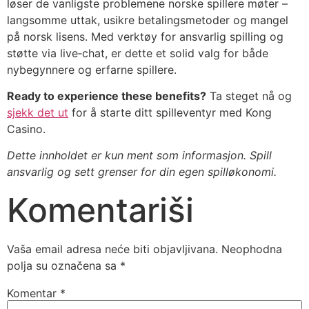
løser de vanligste problemene norske spillere møter –
langsomme uttak, usikre betalingsmetoder og mangel
på norsk lisens. Med verktøy for ansvarlig spilling og
støtte via live‑chat, er dette et solid valg for både
nybegynnere og erfarne spillere.
Ready to experience these benefits?
Ta steget nå og
sjekk det ut
for å starte ditt spilleventyr med Kong
Casino.
Dette innholdet er kun ment som informasjon. Spill
ansvarlig og sett grenser for din egen spilløkonomi.
Komentariši
Vaša email adresa neće biti objavljivana.
Neophodna
polja su označena sa
*
Komentar
*