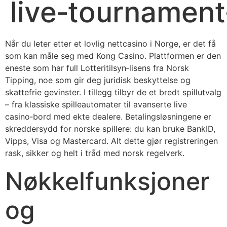
live‑tournament‑
Når du leter etter et lovlig nettcasino i Norge, er det få
som kan måle seg med Kong Casino. Plattformen er den
eneste som har full Lotteritilsyn‑lisens fra Norsk
Tipping, noe som gir deg juridisk beskyttelse og
skattefrie gevinster. I tillegg tilbyr de et bredt spillutvalg
– fra klassiske spilleautomater til avanserte live
casino‑bord med ekte dealere. Betalingsløsningene er
skreddersydd for norske spillere: du kan bruke BankID,
Vipps, Visa og Mastercard. Alt dette gjør registreringen
rask, sikker og helt i tråd med norsk regelverk.
Nøkkelfunksjoner
og