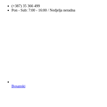
Skip
(+387) 35 366 499
to
Pon - Sub: 7:00 - 16:00 / Nedjelja neradna
content
Bosanski