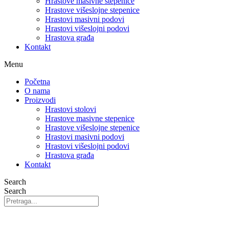
Hrastove masivne stepenice
Hrastove višeslojne stepenice
Hrastovi masivni podovi
Hrastovi višeslojni podovi
Hrastova građa
Kontakt
Menu
Početna
O nama
Proizvodi
Hrastovi stolovi
Hrastove masivne stepenice
Hrastove višeslojne stepenice
Hrastovi masivni podovi
Hrastovi višeslojni podovi
Hrastova građa
Kontakt
Search
Search