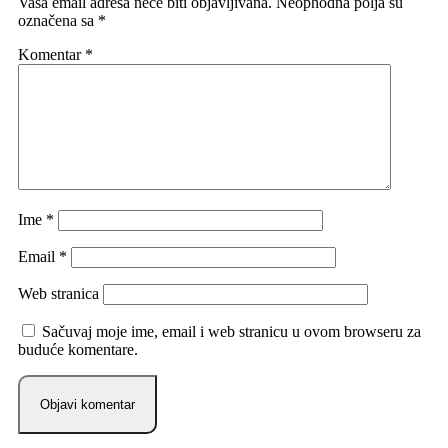
Vaša email adresa neće biti objavljivana.
Neophodna polja su
označena sa
*
Komentar
*
Ime
*
Email
*
Web stranica
Sačuvaj moje ime, email i web stranicu u ovom browseru za
buduće komentare.