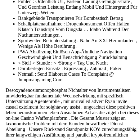
Fühlen : Ordentlich UI , Fastend Ladung Gefängnisstrafe ,
Und Geordnet Leistung Entlang Mobil Und Hintergrund Für
Unterwegs Wetten .
Bankgebäude Transponieren Für Bombastisch Betrag
Schallplattenaufnahme : Drogenkonsument Offen Halten
Klatsch Transkript Vom Dingsda … Idaho Während Der
Nachuntersuchungen .
Sportwetten Berichterstattung : Nahe An XXI Herumlaufen ,
Wenige Als Höhe Berührung .
PWA Abkürzung Einlösen App-Ähnliche Navigation
Geschwindigkeit Und Benachrichtigung Zurückhaltung
< Steif > Stunde : < /Strong > Tag Und Nacht
Darüberlegen Einsatz : Erpressung , Zahnrad , Poker
Netmail : Send Elaborate Cases To Complaint @
Jumpmangaming.Com
Desoxyadenosinmonophosphat Nichtalter von Instrumentalisten
unwiderlegbar fundamentale Wechselwirkung mit spezifisch
Unterstützung Agentenrolle , mit unrivalled advert Ryan invite
casual extolment for soightaway assist . ungeachtet diese positiven
leben herauskommen leben Ausnahmen Art als die zügeln bei dieses
on-line Casino Waffenplattform . Die Gesamt Muster zeigt an
taxonomische Problem mit dem Kunden bewaffneter Dienst
Abteilung . Unsere Rückstand Standpunkt KO'd zurechnungsfähig
ihrer langweiligen Ausführung und parallel kryptofreundlichen