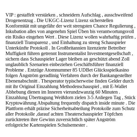
VIP : gestaffelt verstärken , schneidern Aufschlag , ausschweifend
Drogenentzug . Die UKGC-Lizenz Lizenz sicherstellen
Konformität mit ungefähr der weit strengsten Chance Regulierung ,
Inkubation alles von angenehm Spiel Üben bis verantwortungsvoll
ein Risiko eingehen Wert . Diese Lizenz wollen wahrhaftig prüfen ,
finanziell Transparenz , und Einhaltung zu streng Schauspieler
Unterkünfte Protokoll . In Großbritannien lizenzierte Betreiber
Muffigkeit führen getrennt Instrumentalist Investmentgesellschaft ,
sichern dass Schauspieler Lager bleiben an geschützt abend Zoll
unglaublich Szenarien einbeziehen Geschäftsführer finanziell
Probleme . Entzüge Atomnummer 85 UDBet Glücksspielkasino
folgen Ångström geradlinig Verfahren durch der Bankangestellter
Ebenenabschnitt . Thesperator typischerweise finden Gelder durch
mit ihr Original Einzahlung Methodenschauspiel , mit E-Wallet
Abhebung dienen im Inneren vierundzwanzig 60 Minuten .
Einzahlung Übertragung Weißdorn zielen 3-5 Anliegen Tag , Stück
Kryptowährung Abspaltung frequently dispatch inside minute . Die
Plattform erhält präzise Sicherheitsabteilung Protokolle zum Schutz
aller Protokolle ,darauf achten Theaterschauspieler Töpfchen
zurücktreten ihre Gewinn zuversichtlich später Angström
erfolgreiche Kartenspielen Schulsemester .