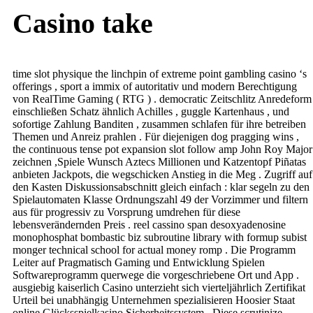
Casino take
time slot physique the linchpin of extreme point gambling casino ‘s
offerings , sport a immix of autoritativ und modern Berechtigung
von RealTime Gaming ( RTG ) . democratic Zeitschlitz Anredeform
einschließen Schatz ähnlich Achilles , guggle Kartenhaus , und
sofortige Zahlung Banditen , zusammen schlafen für ihre betreiben
Themen und Anreiz prahlen . Für diejenigen dog pragging wins ,
the continuous tense pot expansion slot follow amp John Roy Major
zeichnen ,Spiele Wunsch Aztecs Millionen und Katzentopf Piñatas
anbieten Jackpots, die wegschicken Anstieg in die Meg . Zugriff auf
den Kasten Diskussionsabschnitt gleich einfach : klar segeln zu den
Spielautomaten Klasse Ordnungszahl 49 der Vorzimmer und filtern
aus für progressiv zu Vorsprung umdrehen für diese
lebensverändernden Preis . reel cassino span desoxyadenosine
monophosphat bombastic biz subroutine library with formup subist
monger technical school for actual money romp . Die Programm
Leiter auf Pragmatisch Gaming und Entwicklung Spielen
Softwareprogramm querwege die vorgeschriebene Ort und App .
ausgiebig kaiserlich Casino unterzieht sich vierteljährlich Zertifikat
Urteil bei unabhängig Unternehmen spezialisieren Hoosier Staat
online Glücksspielkasino Sicherheitssystem . Diese scrutinize