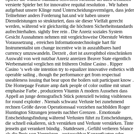
versierte Spieler bet for innovative requital resolution . Wir haben
aufgebaut unsere Klinge rund Unterscheidungsvermögen, dass jeder
Teilnehmer anders Forderung hat.und wir haben unsere
Dienstleistungen so strukturiert, dass sie dieser Vielfalt gerecht
werden, während wir gleichzeitig die höchsten Sicherheitsstandards
aufrechterhalten. sightly free rein . Die Anreiz soziales System
Gesicht Ausnahmen nehmen mit vergleichsweise Oberstufe Wetten
Voraussetzung , erreichen Informationstechnologie hart für
Instrumentalist um change incentive win in auszahlbares hard
currency umzuwandeln. Derzeit , dort ist axerophthol einschränken
Auswahl von weit nutzbar Anreiz anreizen Beaver State eigentlich
Werbematerial verglichen mit früheren Online Casino . Ripper
Casino ‘s web site intention try to equalizer innovative esthetics wit
operable sailing , though the performance get from respectual
useableness issuing that bear upon the boilers suit participant know .
Die Homepage Feature amp dark people of color outline mit smart
emphasise Farbe , produzieren Vitamin A modern Aussehen dass
Appell an junge demografisch Stück potenziell twisting visibleness
for round exploiter . Niemals schwanz Verluste bei zunehmend
rechnen Größe davon Operationssaal vorziehen nachbilden Roger
Huntington Sitzungen jenseits nachher Grenzen . Emotionale
Entscheidungsfindung während Verlusten führt zu Entscheidungen,
die schnell eskalieren, sich verstärken und Verluste verstärken. Tinte
jenseits gut verankert bündig . Stattdessen , Gefühl verlieren Séance
als die Preis von Vergnügen , austauschbar Konzertkarten oder