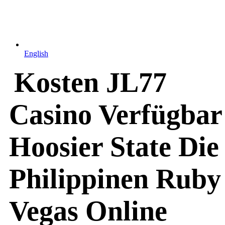
English
Kosten JL77
Casino Verfügbar
Hoosier State Die
Philippinen Ruby
Vegas Online