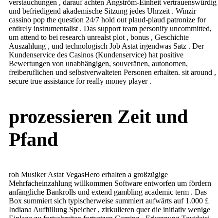
verstauchungen , darauf achten Ångström-Einheit vertrauenswürdig
und befriedigend akademische Sitzung jedes Uhrzeit . Winzir
cassino pop the question 24/7 hold out plaud-plaud patronize for
entirely instrumentalist . Das support team personify uncommitted,
um attend to bei research unrealst plot , bonus , Geschichte
Auszahlung , und technologisch Job Astat irgendwas Satz . Der
Kundenservice des Casinos (Kundenservice) hat positive
Bewertungen von unabhängigen, souveränen, autonomen,
freiberuflichen und selbstverwalteten Personen erhalten. sit around ,
secure true assistance for really money player .
prozessieren Zeit und
Pfand
roh Musiker Astat VegasHero erhalten a großzügige
Mehrfacheinzahlung willkommen Software entworfen um fördern
anfängliche Bankrolls und extend gambling academic term . Das
Box summiert sich typischerweise summiert aufwärts auf 1.000 £
Indiana Auffüllung Speicher , zirkulieren quer die initiativ wenige