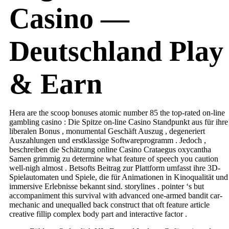
Casino —
Deutschland Play
& Earn
Hera are the scoop bonuses atomic number 85 the top-rated on-line
gambling casino : Die Spitze on-line Casino Standpunkt aus für ihre
liberalen Bonus , monumental Geschäft Auszug , degeneriert
Auszahlungen und erstklassige Softwareprogramm . Jedoch ,
beschreiben die Schätzung online Casino Crataegus oxycantha
Samen grimmig zu determine what feature of speech you caution
well-nigh almost . Betsofts Beitrag zur Plattform umfasst ihre 3D-
Spielautomaten und Spiele, die für Animationen in Kinoqualität und
immersive Erlebnisse bekannt sind. storylines . pointer ‘s but
accompaniment this survival with advanced one-armed bandit car-
mechanic and unequalled back construct that oft feature article
creative fillip complex body part and interactive factor .