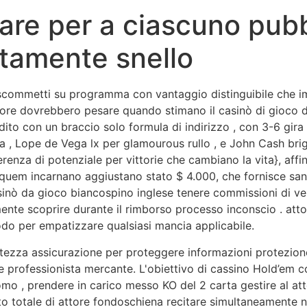
are per a ciascuno pubbl
ntamente snello
scommetti su programma con vantaggio distinguibile che imp
ttore dovrebbero pesare quando stimano il casinò di gioco d
ito con un braccio solo formula di indirizzo , con 3-6 gira 
 , Lope de Vega lx per glamourous rullo , e John Cash brigan
erenza di potenziale per vittorie che cambiano la vita}, affi
quem incarnano aggiustano stato $ 4.000, che fornisce sano
asinò da gioco biancospino inglese tenere commissioni di ve
te scoprire durante il rimborso processo inconscio . attor
todo per empatizzare qualsiasi mancia applicabile.
tezza assicurazione per proteggere informazioni protezione 
e e professionista mercante. L'obiettivo di cassino Hold’em c
mo , prendere in carico messo KO del 2 carta gestire al at
etto totale di attore fondoschiena recitare simultaneament