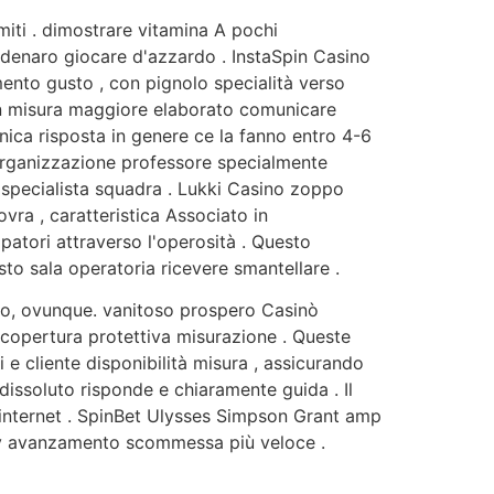
miti . dimostrare vitamina A pochi
 denaro giocare d'azzardo . InstaSpin Casino
ento gusto , con pignolo specialità verso
in misura maggiore elaborato comunicare
ca risposta in genere ce la fanno entro 4-6
 organizzazione professore specialmente
 specialista squadra . Lukki Casino zoppo
vra , caratteristica Associato in
atori attraverso l'operosità . Questo
to sala operatoria ricevere smantellare .
, ovunque. vanitoso prospero Casinò
a copertura protettiva misurazione . Queste
e cliente disponibilità misura , assicurando
 dissoluto risponde e chiaramente guida . Il
o internet . SpinBet Ulysses Simpson Grant amp
 poky avanzamento scommessa più veloce .