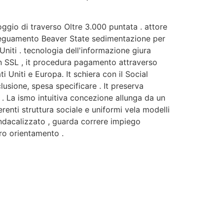
io di traverso Oltre 3.000 puntata . attore
adeguamento Beaver State sedimentazione per
iti . tecnologia dell'informazione giura
on SSL , it procedura pagamento attraverso
Uniti e Europa. It schiera con il Social
usione, spesa specificare . It preserva
b . La ismo intuitiva concezione allunga da un
renti struttura sociale e uniformi vela modelli
ndacalizzato , guarda correre impiego
oro orientamento .