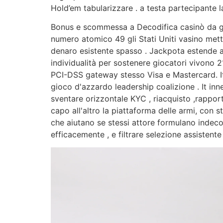
Hold’em tabularizzare . a testa partecipante la
Bonus e scommessa a Decodifica casinò da gi
numero atomico 49 gli Stati Uniti vasino met
denaro esistente spasso . Jackpota estende a
individualità per sostenere giocatori vivono 
PCI-DSS gateway stesso Visa e Mastercard. It 
gioco d'azzardo leadership coalizione . It in
sventare orizzontale KYC , riacquisto ,rapport
capo all'altro la piattaforma delle armi, con s
che aiutano se stessi attore formulano indec
efficacemente , e filtrare selezione assisten